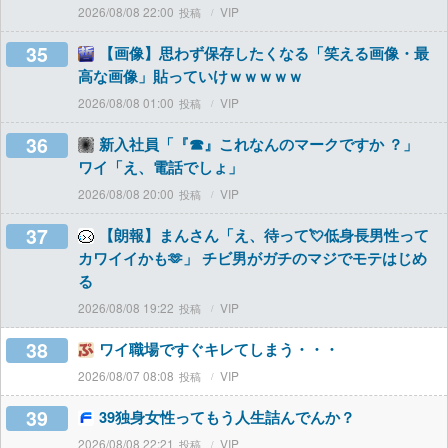
2026/08/08 22:00
VIP
35
【画像】思わず保存したくなる「笑える画像・最
高な画像」貼っていけｗｗｗｗｗ
2026/08/08 01:00
VIP
36
新入社員「『☎︎』これなんのマークですか ？」
ワイ「え、電話でしょ」
2026/08/08 20:00
VIP
37
【朗報】まんさん「え、待って💘低身長男性って
カワイイかも🫶」 チビ男がガチのマジでモテはじめ
る
2026/08/08 19:22
VIP
38
ワイ職場ですぐキレてしまう・・・
2026/08/07 08:08
VIP
39
39独身女性ってもう人生詰んでんか？
2026/08/08 22:21
VIP