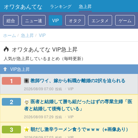
オワタあんてな
ランキング
急上昇
総合
ニュー速
VIP
オタク
エンタメ
ゲーム
ホーム
急上昇
VIP
オワタあんてな VIP急上昇
人気が急上昇しているまとめ（毎時更新）
VIP急上昇
1
教師ワイ、嫁から転職か離婚の2択を迫られる
2026/08/09 07:00
VIP
2
医者と結婚して勝ち組だったはずの専業主婦「医
者と結婚して後悔している」
2026/08/09 07:29
VIP
3
朝だし激辛ラーメン食うでｗｗｗ（※画像あり）
2026/08/09 07:03
VIP