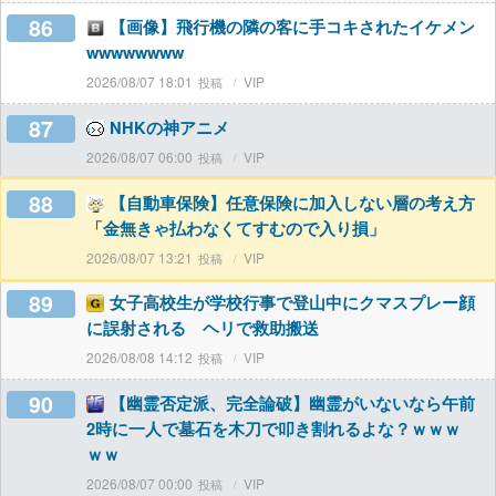
86
【画像】飛行機の隣の客に手コキされたイケメン
wwwwwwww
2026/08/07 18:01
VIP
87
NHKの神アニメ
2026/08/07 06:00
VIP
88
【自動車保険】任意保険に加入しない層の考え方
「金無きゃ払わなくてすむので入り損」
2026/08/07 13:21
VIP
89
女子高校生が学校行事で登山中にクマスプレー顔
に誤射される ヘリで救助搬送
2026/08/08 14:12
VIP
90
【幽霊否定派、完全論破】幽霊がいないなら午前
2時に一人で墓石を木刀で叩き割れるよな？ｗｗｗ
ｗｗ
2026/08/07 00:00
VIP