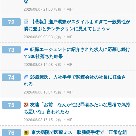
な
2026/08/07 21:03
VIP
72
【悲報】瀬戸環奈がスタイルよすぎて一般男性が
隣に並ぶとチンチクリンに見えてしまうｗ
2026/08/09 00:03
VIP
73
転職エージェントに紹介された求人に応募し続け
て300社落ちた結果
2026/08/08 14:08
VIP
74
26歳俺氏、入社半年で関連会社の社長に任命さ
れる
2026/08/08 15:04
VIP
75
友達「お前、なんか性犯罪者みたいな思考で気持
ち悪いな」言われたわ
2026/08/08 15:15
VIP
76
京大病院で医療ミス 脳腫瘍手術で「正常な組