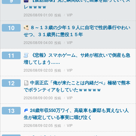
9
レｗｗｗｗ
2026/08/09 01:00
VIP
10
８～１３歳の少年１９人に自宅で性的暴行やわい
せつ、３１歳男に懲役１５年
2026/08/09 04:00
VIP
11
《悲報》スマホゲーム、サ終が相次いで倒産も急
増してしまう……
2026/08/09 02:03
VIP
12
中居正広「俺が来たことは内緒だべ」極秘で熊本
でボランティアをしていたｗｗｗｗｗ
2026/08/09 00:00
VIP
13
24歳年収550万ワイ、高級車も豪邸も買えない人
生が確定している事実に咽び泣く
2026/08/09 02:05
VIP