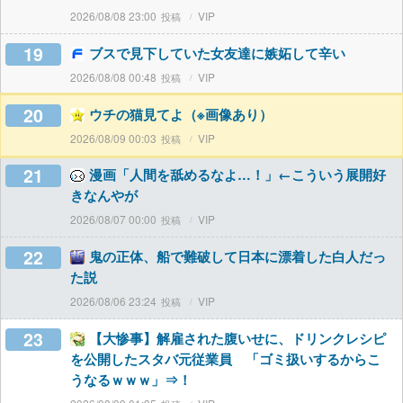
2026/08/08 23:00
VIP
19
ブスで見下していた女友達に嫉妬して辛い
2026/08/08 00:48
VIP
20
ウチの猫見てよ（※画像あり）
2026/08/09 00:03
VIP
21
漫画「人間を舐めるなよ…！」←こういう展開好
きなんやが
2026/08/07 00:00
VIP
22
鬼の正体、船で難破して日本に漂着した白人だっ
た説
2026/08/06 23:24
VIP
23
【大惨事】解雇された腹いせに、ドリンクレシピ
を公開したスタバ元従業員 「ゴミ扱いするからこ
うなるｗｗｗ」⇒！