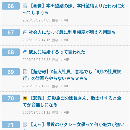
66
【画像】本田望結の妹、本田望結よりたわわに実
ってしまうｗ
2026/08/09 04:03
VIP
67
社会人になって急に利用頻度が増える用語ｗ
2026/08/07 14:16
VIP
68
彼女に結婚するって言われた
2026/08/07 23:33
VIP
69
【超悲報】Z新入社員、意地でも「9月の社員旅
行」の計画をやらないｗｗｗｗｗ
2026/08/07 12:00
VIP
70
【悲報】 幻影旅団の団長さん、激太りすると全
てが台無しになる
2026/08/09 01:12
VIP
71
【えっ】最近のセクシー女優って何か魅力が無い