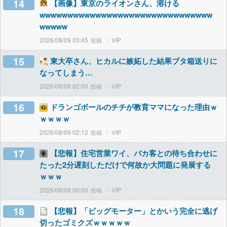
14
【画像】東京のライオンさん、溶ける
wwwwwwwwwwwwwwwwwwwwwwwwwwwwwww
wwwww
2026/08/09 03:45
VIP
15
東大卒さん、ヒカルに嫉妬した結果ブタ箱送りに
なってしまう…
2026/08/09 02:00
VIP
16
ドランゴボールのチチが教育ママになった理由ｗ
ｗｗｗｗ
2026/08/09 02:12
VIP
17
【悲報】住宅営業ワイ、バカ客との待ち合わせに
たった2分遅刻しただけで何故か大問題に発展する
ｗｗｗ
2026/08/09 00:00
VIP
18
【悲報】「ビッグモーター」とかいう完全に逃げ
切ったゴミクズｗｗｗｗｗ