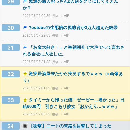
29
派遣の新人おっさん2人組をクビにしてええん
か？
2026/08/09 00:39
VIP
30
Youtubeの生配信の視聴者が2万人超えた結果
2026/08/07 22:03
VIP
31
「お金大好き！」と毎朝朝礼で大声でって言わさ
れる会社に入社した。
2026/08/07 21:33
VIP
32
激安居酒屋来たから実況するでｗｗｗ（※画像あ
り）
2026/08/09 01:03
VIP
33
タイミーから帰った僕「ゼーゼー…暑かった」日
給6000円 引きこもり彼女「おかえり…ｗｗｗ」
2026/08/07 00:03
VIP
34
【衝撃】ニートの末路を目撃してしまった