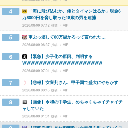
4
「海に飛び込むか、俺とタイマンはるか」現金6
万8000円を脅し取った18歳の男を逮捕
2026/08/09 07:12
VIP
5
車ぶっ壊して80万掛かるって言われた…
2026/08/09 06:37
VIP
6
【緊急】少子化の原因、判明する
WWWWWWWWWWWWWWWWWWWW
2026/08/09 07:01
VIP
7
【悲報】女審判さん、甲子園で盛大にやらかす
2026/08/09 00:45
VIP
8
【画像】令和の中学生、めちゃくちゃイチャイチ
ャしていた
2026/08/09 01:01
VIP
【腹筋崩壊】見た瞬間吹いた画像を貼っていくス