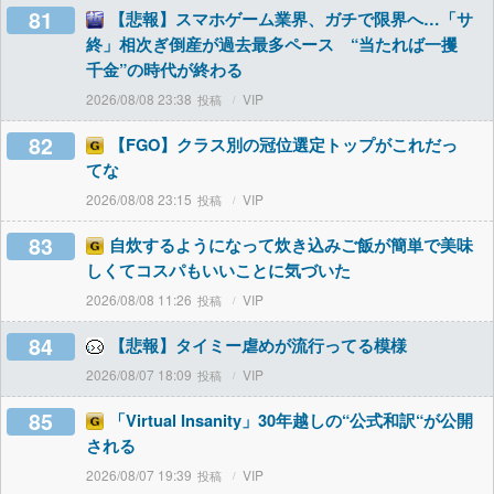
81
【悲報】スマホゲーム業界、ガチで限界へ…「サ
終」相次ぎ倒産が過去最多ペース “当たれば一攫
千金”の時代が終わる
2026/08/08 23:38
VIP
82
【FGO】クラス別の冠位選定トップがこれだっ
てな
2026/08/08 23:15
VIP
83
自炊するようになって炊き込みご飯が簡単で美味
しくてコスパもいいことに気づいた
2026/08/08 11:26
VIP
84
【悲報】タイミー虐めが流行ってる模様
2026/08/07 18:09
VIP
85
「Virtual Insanity」30年越しの“公式和訳“が公開
される
2026/08/07 19:39
VIP