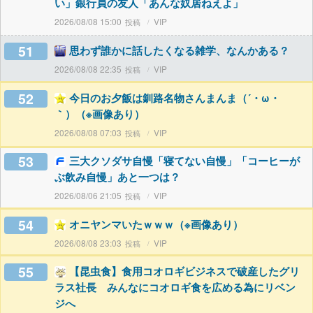
い」銀行員の友人「あんな奴居ねえよ」
2026/08/08 15:00
VIP
51
思わず誰かに話したくなる雑学、なんかある？
2026/08/08 22:35
VIP
52
今日のお夕飯は釧路名物さんまんま（´・ω・
｀）（※画像あり）
2026/08/08 07:03
VIP
53
三大クソダサ自慢「寝てない自慢」「コーヒーが
ぶ飲み自慢」あと一つは？
2026/08/06 21:05
VIP
54
オニヤンマいたｗｗｗ（※画像あり）
2026/08/08 23:03
VIP
55
【昆虫食】食用コオロギビジネスで破産したグリ
ラス社長 みんなにコオロギ食を広める為にリベン
ジへ