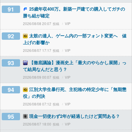
91
25歳年収400万。新築一戸建ての購入してガチの
勝ち組が確定
2026/08/08 20:07
VIP
92
太鼓の達人、ゲーム内の一部フォント変更へ 値
上げの影響か
2026/08/07 17:17
VIP
93
【徹底議論】漫画史上「最大のやらかし展開」っ
て結局なんだと思う？
2026/08/09 00:07
VIP
94
江別大学生暴行死、主犯格の特定少年に「無期懲
役」の判決
2026/08/08 07:12
VIP
95
現金一切使わず2年が経過したけど質問ある？
2026/08/07 18:00
VIP