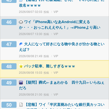
改名ｗｗｗｗ
2026/08/07 02:03
VIP
46
ワイ「iPhone高いなあAndroidに変える
か・・・おっこれええやん！」→iPhoneより高い
2026/08/07 13:30
VIP
47
大人になって好きになる物や良さが分かる物とい
えば？
2026/08/08 21:49
VIP
48
バック駐車、難しすぎるｗｗｗ
2026/08/08 15:03
VIP
49
【疑問】葬式←まぁわかる 四十九日←いらねぇ
だろ
2026/08/08 21:00
VIP
50
【悲報】ワイ「半沢直樹みたいな銀行員カッコい