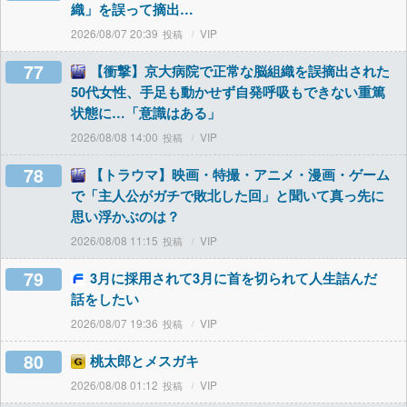
織」を誤って摘出…
2026/08/07 20:39
VIP
77
【衝撃】京大病院で正常な脳組織を誤摘出された
50代女性、手足も動かせず自発呼吸もできない重篤
状態に…「意識はある」
2026/08/08 14:00
VIP
78
【トラウマ】映画・特撮・アニメ・漫画・ゲーム
で「主人公がガチで敗北した回」と聞いて真っ先に
思い浮かぶのは？
2026/08/08 11:15
VIP
79
3月に採用されて3月に首を切られて人生詰んだ
話をしたい
2026/08/07 19:36
VIP
80
桃太郎とメスガキ
2026/08/08 01:12
VIP