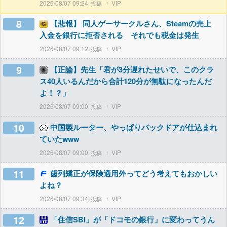
2026/08/07 09:24
VIP
8
【悲報】 同人ゲーサークルさん、Steamの売上
入金を銀行に拒否される それでも税金は発生
2026/08/07 09:12
VIP
9
【正論】先生「君が3分遅れたせいで、このクラ
ス40人いるんだから合計120分が無駄になったんだ
よ！？」
2026/08/07 09:00
VIP
10
中国製ルーター、やっぱりバックドアが仕込まれ
ていたwww
2026/08/07 09:00
VIP
11
歯列矯正が保険適用外ってどう考えてもおかしい
よね？
2026/08/07 09:34
VIP
12
「住信SBI」が「ドコモの銀行」に変わってうん