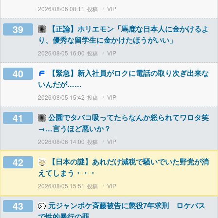
2026/08/06 08:11
VIP
39
【正論】ホリエモン「馬鹿な日本人に金かけるよ
り、優秀な留学生に金かけたほうがいい」
2026/08/05 16:00
VIP
40
【緊急】新入社員がロクに電話の取り次ぎ出来な
いんだが……
2026/08/05 15:42
VIP
41
公園でタバコ吸ってたらなんか怒られてワロタ笑
→…言うほど悪いか？
2026/08/06 14:00
VIP
42
【日本の謎】あれだけ減税で騒いでいた野党が消
えてしまう・・・
2026/08/05 15:51
VIP
43
元ジャンポケ斉藤被告に懲役7年求刑 ロケバス
で性的暴行の罪