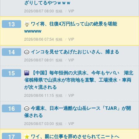
ざりしてるやつｗｗｗ
2026/08/07 08:00
VIP
13
ワイ将、往復4万円払って山の絶景を堪能
wwwww
2026/08/06 07:54
VIP
14
インコを見せてあげたおじいさん、捕まる
2026/08/07 08:01
VIP
15
【中国】毎年恒例の大洪水、今年もヤバい 湖北
省秭帰県で山洪水が市街地を直撃、工場浸水・車両
が次々流される
2026/08/06 11:15
VIP
16
今週末、日本一過酷な山岳レース「TJAR」が開
催される
2026/08/07 03:00
VIP
17
ワイ、親に仕事を辞めさせられてニートへ