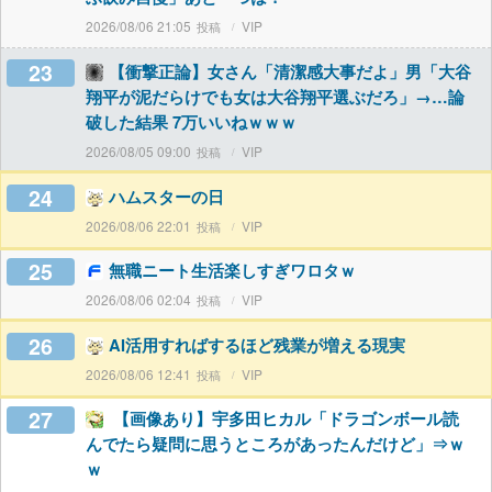
2026/08/06 21:05
VIP
23
【衝撃正論】女さん「清潔感大事だよ」男「大谷
翔平が泥だらけでも女は大谷翔平選ぶだろ」→…論
破した結果 7万いいねｗｗｗ
2026/08/05 09:00
VIP
24
ハムスターの日
2026/08/06 22:01
VIP
25
無職ニート生活楽しすぎワロタｗ
2026/08/06 02:04
VIP
26
AI活用すればするほど残業が増える現実
2026/08/06 12:41
VIP
27
【画像あり】宇多田ヒカル「ドラゴンボール読
んでたら疑問に思うところがあったんだけど」⇒ｗ
ｗ