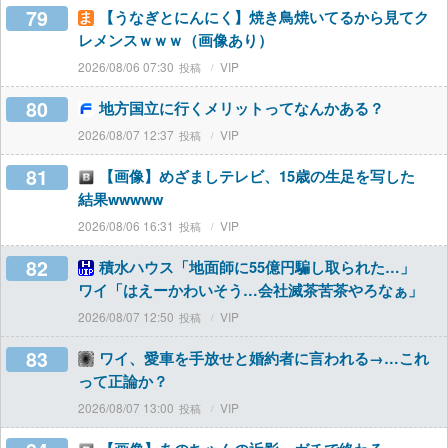
79
【うなぎとにんにく】焼き鳥焼いてるから見てク
レメンスｗｗｗ（画像あり）
2026/08/06 07:30
VIP
80
地方国立に行くメリットってなんかある？
2026/08/07 12:37
VIP
81
【画像】めざましテレビ、15歳の生足を写した
結果wwwww
2026/08/06 16:31
VIP
82
積水ハウス「地面師に55億円騙し取られた…」
ワイ「はえーかわいそう…会社滅茶苦茶やろなぁ」
2026/08/07 12:50
VIP
83
ワイ、愛車を手放せと婚約者に言われる→…これ
って正論か？
2026/08/07 13:00
VIP