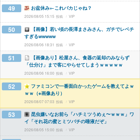
49
お盆休み←これバカじゃね？
2026/08/05 15:15
VIP
50
【画像】若い頃の長澤まさみさん、ガチでレベチ
すぎるwwwww
2026/08/06 18:31
VIP
51
【画像あり】松屋さん、食器の返却のみならず
「仕分け」まで客にやらせてしまうｗｗｗｗｗ
2026/08/06 16:00
VIP
52
ファミコンで一番面白かったゲームを教えてよｗ
ｗｗ（※画像あり）
2026/08/07 07:03
VIP
53
昆虫嫌いなお前ら「ハチミツうめぇ〜ｗｗｗ」ワ
イ「それ花の蜜とミツバチの唾液だぞ」
2026/08/05 15:00
VIP