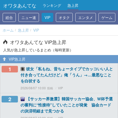
オワタあんてな
ランキング
急上昇
総合
ニュー速
VIP
オタク
エンタメ
ゲーム
ホーム
急上昇
VIP
オワタあんてな VIP急上昇
人気が急上昇しているまとめ（毎時更新）
VIP急上昇
1
彼女「私もね、昔ちょータイプでカッコいい人と
付き合ってたんだけど」俺「うん」→…最悪なこと
を白状する
2026/08/07 10:00
VIP
2
【サッカー界激震】韓国サッカー協会、W杯予選
の審判に“性接待”していたことが発覚 協会カード
の決済明細まで見つかる
2026/08/07 10:00
VIP