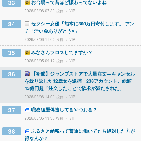
33
お台場って昔ほど賑わってないよね
2026/08/06 07:39
VIP
34
セクシー女優「熊本に300万円寄付します」 アン
チ「汚い金ありがとう♥」
2026/08/06 11:00
VIP
35
みなさんフロスしてますか？
2026/08/05 09:12
VIP
36
【衝撃】ジャンプストアで大量注文→キャンセル
を繰り返した32歳女を逮捕 238アカウント、総額
43億円超「注文したことで欲求が満たされた」
2026/08/06 14:00
VIP
37
職務経歴偽造してるやつおる？
2026/08/05 13:36
VIP
38
ふるさと納税って普通に働いてたら絶対した方が
得なんか？