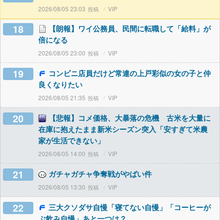
2026/08/05 23:03
VIP
18
【朗報】ワイ公務員、民間に転職して「給料」が
倍になる
2026/08/05 23:00
VIP
19
コンビニ店員だけど常連の上戸彩似の女の子と仲
良くなりたい
2026/08/05 21:35
VIP
20
【悲報】コメ価格、大暴落の危機 古米を大量に
在庫に抱えたまま新米シーズン突入「安すぎて米農
家が生活できない」
2026/08/05 14:00
VIP
21
ガチャガチャ争奪戦がやばい件
2026/08/05 13:30
VIP
22
三大クソダサ自慢「寝てない自慢」「コーヒーが
ぶ飲み自慢」あと一つは？