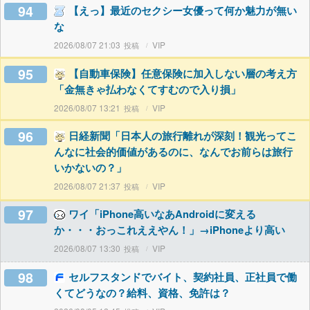
94
【えっ】最近のセクシー女優って何か魅力が無い
な
2026/08/07 21:03
VIP
95
【自動車保険】任意保険に加入しない層の考え方
「金無きゃ払わなくてすむので入り損」
2026/08/07 13:21
VIP
96
日経新聞「日本人の旅行離れが深刻！観光ってこ
んなに社会的価値があるのに、なんでお前らは旅行
いかないの？」
2026/08/07 21:37
VIP
97
ワイ「iPhone高いなあAndroidに変える
か・・・おっこれええやん！」→iPhoneより高い
2026/08/07 13:30
VIP
98
セルフスタンドでバイト、契約社員、正社員で働
くてどうなの？給料、資格、免許は？