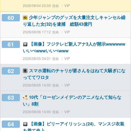
2026/08/04 23:03
VIP
60
少年ジャンプのグッズを大量注文しキャンセル繰
り返した女(32)を逮捕 総額43億円
2026/08/06 17:12
VIP
61
【画像】フジテレビ新人アナ3人が開示wwwwww
いいべwwwいいべwww
2026/08/05 04:01
VIP
62
スマホ運転のチャリが婆さんをはねて大騒ぎにな
っててワロタ
2026/08/05 14:00
VIP
63
10代「ローゼンメイデンのアニメなんて知らな
い」8割
2026/08/06 14:00
VIP
64
【画像】ビリーアイリッシュ(24)、マンスジ衣装
を着て炎上