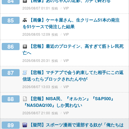
84
【画像】あのちゃんの近影、ガチで終わる
2026/08/07 01:01
VIP
85
【画像】ケーキ屋さん、生クリーム51本の発注
を51ケースで発注した結果
2026/08/05 12:09
VIP
86
【悲報】最近のプロテイン、高すぎて筋トレ民死
亡へ
2026/08/05 20:31
VIP
87
【悲報】マチアプで会う約束してた相手にこの返
信送ったらブロックされたんやが
2026/08/07 13:03
VIP
88
【悲報】NISA民、『オルカン』『S&P500』
『NASDAQ100』しか買わない
2026/08/07 21:00
VIP
89
【疑問】スポーツ漫画で退部する奴が「俺たちは