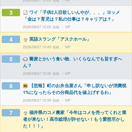
3
ワイ「子供2人目欲しいんやが、、、」ヨッメ
「金は？育児は？私の仕事は？キャリアは？」
2026/08/07 10:00
VIP
4
英語スラング「アスクホール」
2026/08/07 10:45
VIP
5
蕎麦とかいう食い物、いくらなんでも旨すぎへ
ん？
2026/08/07 10:30
VIP
6
【悲報】町のお弁当屋さん「申し訳ないが消費税
1%になったらその分商品代を値上げするわ」
2026/08/07 10:39
VIP
7
福井県のコメ農家「今年はコメを売ってくれと業
者が来ない！高市総理が許せない！もう愛想尽かし
た！！！」