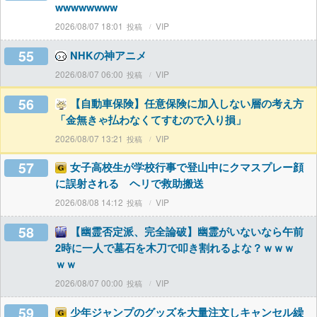
wwwwwwww
2026/08/07 18:01
VIP
55
NHKの神アニメ
2026/08/07 06:00
VIP
56
【自動車保険】任意保険に加入しない層の考え方
「金無きゃ払わなくてすむので入り損」
2026/08/07 13:21
VIP
57
女子高校生が学校行事で登山中にクマスプレー顔
に誤射される ヘリで救助搬送
2026/08/08 14:12
VIP
58
【幽霊否定派、完全論破】幽霊がいないなら午前
2時に一人で墓石を木刀で叩き割れるよな？ｗｗｗ
ｗｗ
2026/08/07 00:00
VIP
59
少年ジャンプのグッズを大量注文しキャンセル繰