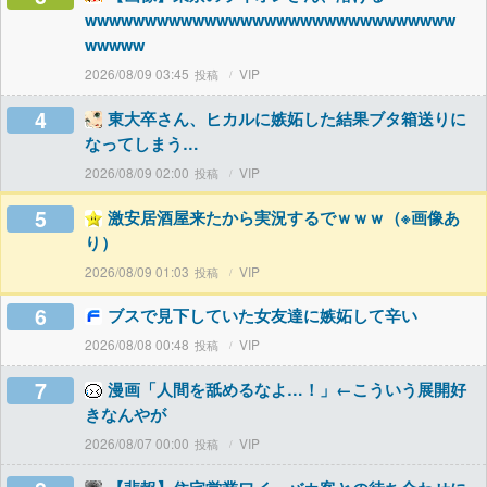
wwwwwwwwwwwwwwwwwwwwwwwwwwwwwww
wwwww
2026/08/09 03:45
VIP
4
東大卒さん、ヒカルに嫉妬した結果ブタ箱送りに
なってしまう…
2026/08/09 02:00
VIP
5
激安居酒屋来たから実況するでｗｗｗ（※画像あ
り）
2026/08/09 01:03
VIP
6
ブスで見下していた女友達に嫉妬して辛い
2026/08/08 00:48
VIP
7
漫画「人間を舐めるなよ…！」←こういう展開好
きなんやが
2026/08/07 00:00
VIP