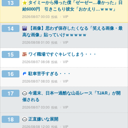
13
タイミーから帰った僕「ゼーゼー…暑かった」日
給6000円 引きこもり彼女「おかえり…ｗｗｗ」
2026/08/07 00:03
VIP
14
【画像】思わず保存したくなる「笑える画像・最
高な画像」貼っていけｗｗｗｗｗ
2026/08/08 01:00
VIP
15
ワイ職場ですぐキレてしまう・・・
2026/08/07 08:08
VIP
16
駐車苦手すぎる・・・
2026/08/07 08:03
VIP
17
今週末、日本一過酷な山岳レース「TJAR」が開
催される
2026/08/07 03:00
VIP
18
正直嫌いな展開
2026/08/08 12:00
VIP