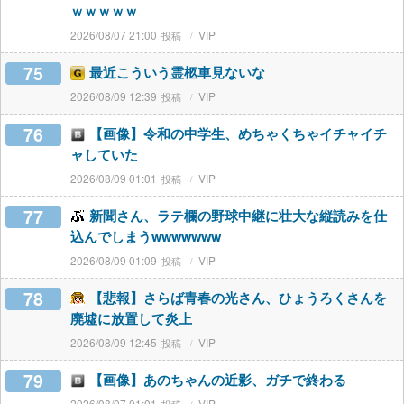
ｗｗｗｗｗ
2026/08/07 21:00
VIP
75
最近こういう霊柩車見ないな
2026/08/09 12:39
VIP
76
【画像】令和の中学生、めちゃくちゃイチャイチ
ャしていた
2026/08/09 01:01
VIP
77
新聞さん、ラテ欄の野球中継に壮大な縦読みを仕
込んでしまうwwwwwww
2026/08/09 01:09
VIP
78
【悲報】さらば青春の光さん、ひょうろくさんを
廃墟に放置して炎上
2026/08/09 12:45
VIP
79
【画像】あのちゃんの近影、ガチで終わる
2026/08/07 01:01
VIP