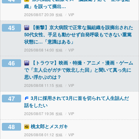
織」を誤って摘出…
2026/08/07 20:39
VIP
45
【衝撃】京大病院で正常な脳組織を誤摘出された
50代女性、手足も動かせず自発呼吸もできない重篤
状態に…「意識はある」
2026/08/08 14:00
VIP
46
【トラウマ】映画・特撮・アニメ・漫画・ゲーム
で「主人公がガチで敗北した回」と聞いて真っ先に
思い浮かぶのは？
2026/08/08 11:15
VIP
47
3月に採用されて3月に首を切られて人生詰んだ
話をしたい
2026/08/07 19:36
VIP
48
桃太郎とメスガキ
2026/08/08 01:12
VIP