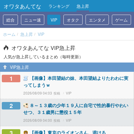
オワタあんてな
ランキング
急上昇
総合
ニュー速
VIP
オタク
エンタメ
ゲーム
ホーム
急上昇
VIP
オワタあんてな VIP急上昇
人気が急上昇しているまとめ（毎時更新）
VIP急上昇
1
【画像】本田望結の妹、本田望結よりたわわに実
ってしまうｗ
2026/08/09 04:03
VIP
2
８～１３歳の少年１９人に自宅で性的暴行やわい
せつ、３１歳男に懲役１５年
2026/08/09 04:00
VIP
3
【画像】東京のライオンさん、溶ける