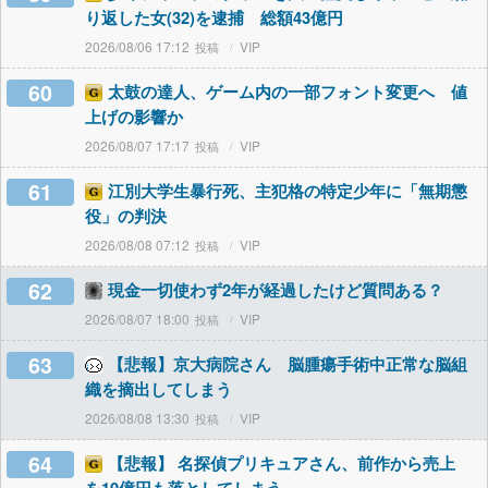
り返した女(32)を逮捕 総額43億円
2026/08/06 17:12
VIP
60
太鼓の達人、ゲーム内の一部フォント変更へ 値
上げの影響か
2026/08/07 17:17
VIP
61
江別大学生暴行死、主犯格の特定少年に「無期懲
役」の判決
2026/08/08 07:12
VIP
62
現金一切使わず2年が経過したけど質問ある？
2026/08/07 18:00
VIP
63
【悲報】京大病院さん 脳腫瘍手術中正常な脳組
織を摘出してしまう
2026/08/08 13:30
VIP
64
【悲報】 名探偵プリキュアさん、前作から売上