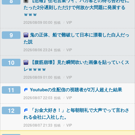
8
【悲報】住宅営業ワイ、バカ客との待ち合わせに
たった2分遅刻しただけで何故か大問題に発展する
ｗｗｗ
2026/08/09 00:00
VIP
9
鬼の正体、船で難破して日本に漂着した白人だっ
た説
2026/08/06 23:24
VIP
10
【腹筋崩壊】見た瞬間吹いた画像を貼っていくス
レｗｗｗｗ
2026/08/09 01:00
VIP
11
Youtubeの生配信の視聴者が2万人超えた結果
2026/08/07 22:03
VIP
12
「お金大好き！」と毎朝朝礼で大声でって言わさ
れる会社に入社した。
2026/08/07 21:33
VIP