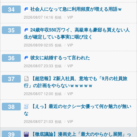
34
社会人になって急に利用頻度が増える用語ｗ
2026/08/07 14:16
VIP
35
24歳年収550万ワイ、高級車も豪邸も買えない人
生が確定している事実に咽び泣く
2026/08/09 02:05
VIP
36
彼女に結婚するって言われた
2026/08/07 23:33
VIP
37
【超悲報】Z新入社員、意地でも「9月の社員旅
行」の計画をやらないｗｗｗｗｗ
2026/08/07 12:00
VIP
38
【えっ】最近のセクシー女優って何か魅力が無い
な
2026/08/07 21:03
VIP
39
【徹底議論】漫画史上「最大のやらかし展開」っ