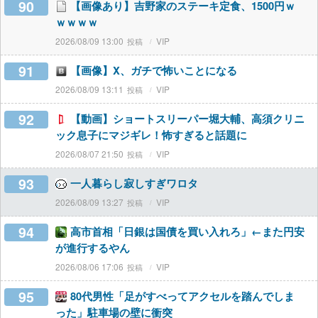
90
【画像あり】吉野家のステーキ定食、1500円ｗ
ｗｗｗｗ
2026/08/09 13:00
VIP
91
【画像】X、ガチで怖いことになる
2026/08/09 13:11
VIP
92
【動画】ショートスリーパー堀大輔、高須クリニ
ック息子にマジギレ！怖すぎると話題に
2026/08/07 21:50
VIP
93
一人暮らし寂しすぎワロタ
2026/08/09 13:27
VIP
94
高市首相「日銀は国債を買い入れろ」←また円安
が進行するやん
2026/08/06 17:06
VIP
95
80代男性「足がすべってアクセルを踏んでしま
った」駐車場の壁に衝突