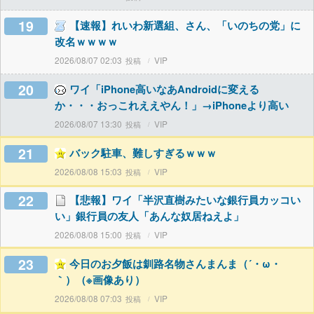
19
【速報】れいわ新選組、さん、「いのちの党」に
改名ｗｗｗｗ
2026/08/07 02:03
VIP
20
ワイ「iPhone高いなあAndroidに変える
か・・・おっこれええやん！」→iPhoneより高い
2026/08/07 13:30
VIP
21
バック駐車、難しすぎるｗｗｗ
2026/08/08 15:03
VIP
22
【悲報】ワイ「半沢直樹みたいな銀行員カッコい
い」銀行員の友人「あんな奴居ねえよ」
2026/08/08 15:00
VIP
23
今日のお夕飯は釧路名物さんまんま（´・ω・
｀）（※画像あり）
2026/08/08 07:03
VIP