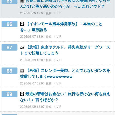
85
お昼ご飯に刺身出したら彼女の機嫌が悪くなった
んだけど俺が悪いのだろうか →…これアウト？
2026/08/09 13:00
VIP
86
【イオンモール熊本爆発事故】「本当のこと
を…」遺族語る
2026/08/07 13:01
VIP
87
【悲報】東京ヤクルト、得失点差がリーグワース
トまで転落してしまう
2026/08/09 13:09
VIP
88
【画像】スレンダー美脚、とんでもないダンスを
披露してしまうwwwwwwwww
2026/08/07 02:01
VIP
89
最近の若者はお金ない！旅行も行けない何も買え
ない！←言うほどか？
2026/08/09 13:07
VIP