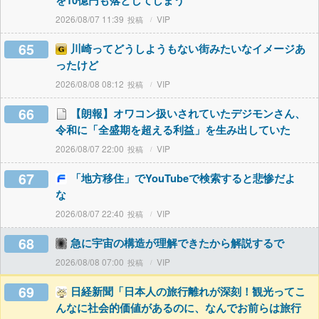
を10億円も落としてしまう
2026/08/07 11:39
VIP
65
川崎ってどうしようもない街みたいなイメージあ
ったけど
2026/08/08 08:12
VIP
66
【朗報】オワコン扱いされていたデジモンさん、
令和に「全盛期を超える利益」を生み出していた
2026/08/07 22:00
VIP
67
「地方移住」でYouTubeで検索すると悲惨だよ
な
2026/08/07 22:40
VIP
68
急に宇宙の構造が理解できたから解説するで
2026/08/08 07:00
VIP
69
日経新聞「日本人の旅行離れが深刻！観光ってこ
んなに社会的価値があるのに、なんでお前らは旅行