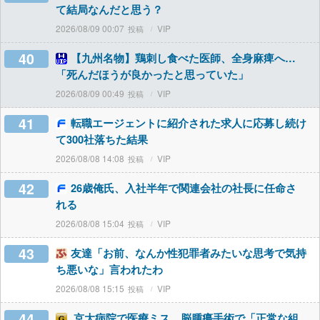
て結局なんだと思う？
2026/08/09 00:07
VIP
40
【九州名物】鶏刺し食べた医師、全身麻痺へ…
「死んだほうが良かったと思っていた」
2026/08/09 00:49
VIP
41
転職エージェントに紹介された求人に応募し続け
て300社落ちた結果
2026/08/08 14:08
VIP
42
26歳俺氏、入社半年で関連会社の社長に任命さ
れる
2026/08/08 15:04
VIP
43
友達「お前、なんか性犯罪者みたいな思考で気持
ち悪いな」言われたわ
2026/08/08 15:15
VIP
44
京大病院で医療ミス 脳腫瘍手術で「正常な組