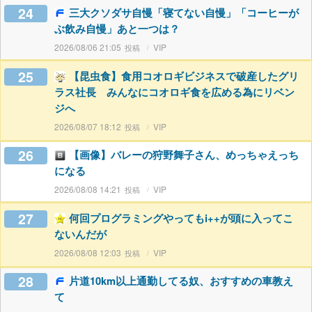
24
三大クソダサ自慢「寝てない自慢」「コーヒーが
ぶ飲み自慢」あと一つは？
2026/08/06 21:05
VIP
25
【昆虫食】食用コオロギビジネスで破産したグリ
ラス社長 みんなにコオロギ食を広める為にリベン
ジへ
2026/08/07 18:12
VIP
26
【画像】バレーの狩野舞子さん、めっちゃえっち
になる
2026/08/08 14:21
VIP
27
何回プログラミングやってもi++が頭に入ってこ
ないんだが
2026/08/08 12:03
VIP
28
片道10km以上通勤してる奴、おすすめの車教え
て