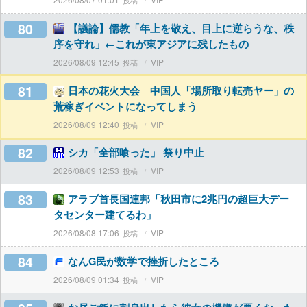
80
【議論】儒教「年上を敬え、目上に逆らうな、秩
序を守れ」←これが東アジアに残したもの
2026/08/09 12:45
VIP
81
日本の花火大会 中国人「場所取り転売ヤー」の
荒稼ぎイベントになってしまう
2026/08/09 12:40
VIP
82
シカ「全部喰った」 祭り中止
2026/08/09 12:53
VIP
83
アラブ首長国連邦「秋田市に2兆円の超巨大デー
タセンター建てるわ」
2026/08/08 17:06
VIP
84
なんG民が数学で挫折したところ
2026/08/09 01:34
VIP