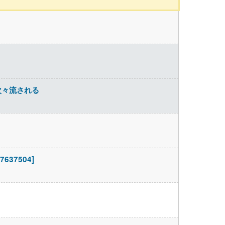
次々流される
7504]