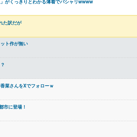
」がくっきりとわかる薄着でパシャリwwww
れた訳だが
ヒット作が無い
る？
香菜さんをXでフォローｗ
4都市に登場！