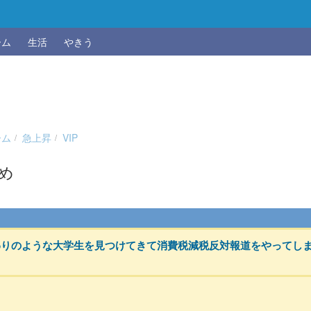
ーム
生活
やきう
ーム
急上昇
VIP
とめ
わりのような大学生を見つけてきて消費税減税反対報道をやってし
ｗ