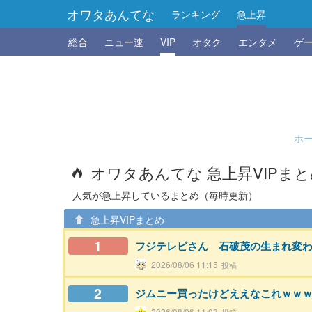
オワタあんてな
ランキング
急上昇
総合
ニュー速
VIP
オタク
エンタメ
ゲ
ホ
オワタあんてな 急上昇VIPま
人気が急上昇しているまとめ（毎時更新）
急上昇VIPまとめ
1
フジテレビさん 石破茂の生まれ変
2026/08/06 11:15
2
ジムニー買ったけどええなこれｗｗ
2026/08/06 11:03