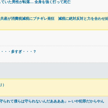
していた男性が転落… 全身を強く打って死亡
・共産が消費税減税にブチギレ発狂 減税に絶対反対と力を合わせ
」・・・多すぎ・・・？
り）
が守られて僕らは守られないんだああああ」←いや犯罪だからやん