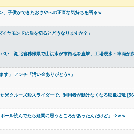
ァン、子供ができたおさやへの正直な気持ちを語るｗ
でダイヤモンドの盾を切るとどうなりますか？」
ヤバい 湖北省秭帰県で山洪水が市街地を直撃、工場浸水・車両が
ます」 アンチ「汚い金ありがとう♥」
米クルーズ船スライダーで、利用者が動けなくなる映像拡散 [56763
ンボール読んでたら疑問に思うところがあったんだけど」⇒ｗｗ