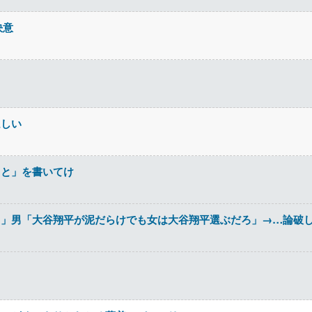
決意
ほしい
こと」を書いてけ
」男「大谷翔平が泥だらけでも女は大谷翔平選ぶだろ」→…論破し
？