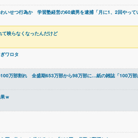
わいせつ行為か 学習塾経営の60歳男を逮捕「月に1、2回やって
れて映らなくなったんだけど
すぎワロタ
00万部割れ 全盛期653万部から98万部に…紙の雑誌「100万
結果ｗ