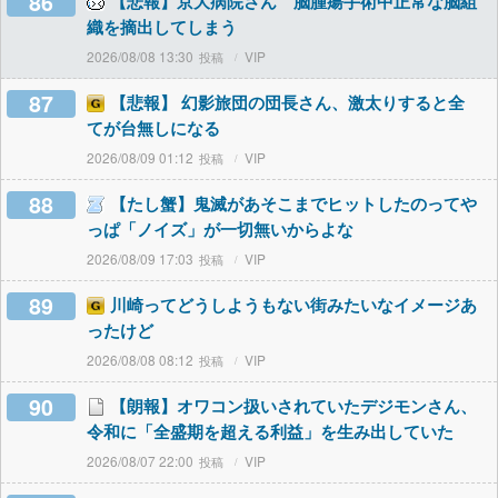
86
【悲報】京大病院さん 脳腫瘍手術中正常な脳組
織を摘出してしまう
2026/08/08 13:30
VIP
87
【悲報】 幻影旅団の団長さん、激太りすると全
てが台無しになる
2026/08/09 01:12
VIP
88
【たし蟹】鬼滅があそこまでヒットしたのってや
っぱ「ノイズ」が一切無いからよな
2026/08/09 17:03
VIP
89
川崎ってどうしようもない街みたいなイメージあ
ったけど
2026/08/08 08:12
VIP
90
【朗報】オワコン扱いされていたデジモンさん、
令和に「全盛期を超える利益」を生み出していた
2026/08/07 22:00
VIP