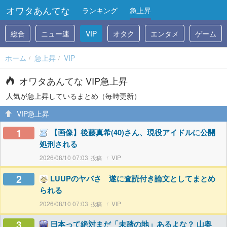
オワタあんてな
ランキング
急上昇
総合
ニュー速
VIP
オタク
エンタメ
ゲーム
ホーム
急上昇
VIP
オワタあんてな VIP急上昇
人気が急上昇しているまとめ（毎時更新）
VIP急上昇
1
【画像】後藤真希(40)さん、現役アイドルに公開
処刑される
2026/08/10 07:03
VIP
2
LUUPのヤバさ 遂に査読付き論文としてまとめ
られる
2026/08/10 07:03
VIP
3
日本って絶対まだ「未踏の地」あるよな？ 山奥