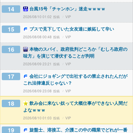
14
台風15号「チャンホン」迷走ｗｗｗｗ
2026/08/10 01:02
VIP
15
ブスで見下していた女友達に嫉妬して辛い
2026/08/08 00:48
VIP
16
本物のスパイ、政府批判どころか「むしろ政府の
味方」を演じて潜伏することが判明
2026/08/09 23:21
VIP
17
会社にジョギングで出社するの禁止されたんだが
これ法律違反じゃない？
2026/08/09 23:08
VIP
18
飲み会に来ない奴って大概仕事ができない人間だ
よなｗｗｗ
2026/08/10 01:03
VIP
19
旋盤士、溶接工、介護この中の職業でどれが一番