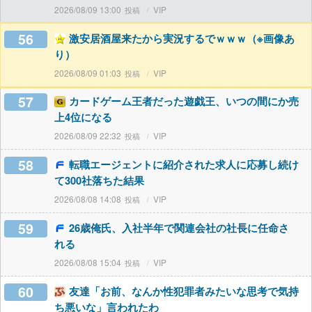
2026/08/09 13:00
VIP
56
激安居酒屋来たから実況するでｗｗｗ（※画像あ
り）
2026/08/09 01:03
VIP
57
カードゲーム王者だった遊戯王、いつの間にか売
上4位になる
2026/08/09 22:32
VIP
58
転職エージェントに紹介された求人に応募し続け
て300社落ちた結果
2026/08/08 14:08
VIP
59
26歳俺氏、入社半年で関連会社の社長に任命さ
れる
2026/08/08 15:04
VIP
60
友達「お前、なんか性犯罪者みたいな思考で気持
ち悪いな」言われたわ