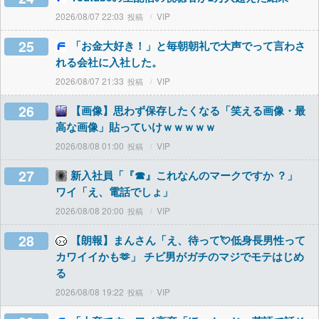
2026/08/07 22:03
VIP
25
「お金大好き！」と毎朝朝礼で大声でって言わさ
れる会社に入社した。
2026/08/07 21:33
VIP
26
【画像】思わず保存したくなる「笑える画像・最
高な画像」貼っていけｗｗｗｗｗ
2026/08/08 01:00
VIP
27
新入社員「『☎︎』これなんのマークですか ？」
ワイ「え、電話でしょ」
2026/08/08 20:00
VIP
28
【朗報】まんさん「え、待って💘低身長男性って
カワイイかも🫶」 チビ男がガチのマジでモテはじめ
る
2026/08/08 19:22
VIP