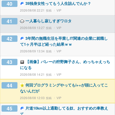
40
39独身女性ってもう人生詰んでんか？
2026/08/08 22:21
VIP
41
一人暮らし寂しすぎワロタ
2026/08/09 13:27
VIP
42
3年間の無職生活を卒業しIT関連の企業に就職し
て1ヶ月半ほど経った結果ｗｗ
2026/08/09 13:34
VIP
43
【画像】バレーの狩野舞子さん、めっちゃえっち
になる
2026/08/08 14:21
VIP
44
何回プログラミングやってもi++が頭に入ってこ
ないんだが
2026/08/08 12:03
VIP
45
片道10km以上通勤してる奴、おすすめの車教え
て