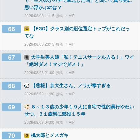
で「主人公がガチで敗北した回」と聞いて真っ先に
思い浮かぶのは？
2026/08/08 11:15
VIP
66
【FGO】クラス別の冠位選定トップがこれだっ
てな
2026/08/08 23:15
VIP
67
大学生美人娘「私！テニスサークル入る！」ワイ
「絶対ダメ！マジでダメ！」
2026/08/08 21:00
VIP
68
【悲報】京大生さん、ノリが寒すぎる
2026/08/09 11:30
VIP
69
８～１３歳の少年１９人に自宅で性的暴行やわい
せつ、３１歳男に懲役１５年
2026/08/09 04:00
VIP
70
桃太郎とメスガキ