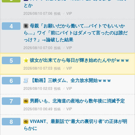
とか
2026/08/10 07:06
VIP
4
母親「お願いだから働いて…バイトでもいいか
ら…」ワイ「前にバイトはダメって言ったのは誰だ
っけ？」→論破した結果
2026/08/10 07:00
VIP
5
彼女が出来てから毎日が輝き始めたんやがｗｗｗ
2026/08/10 07:03
VIP
6
【動画】三峡ダム、全力放水開始ｗｗｗ
2026/08/10 02:03
VIP
7
男爵いも、北海道の産地から数年後に消滅予定
2026/08/10 06:49
VIP
8
VIVANT、最新話で“最大の裏切り者”の正体が明
らかに