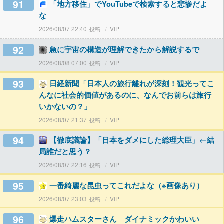
91
「地方移住」でYouTubeで検索すると悲惨だよ
な
2026/08/07 22:40
VIP
92
急に宇宙の構造が理解できたから解説するで
2026/08/08 07:00
VIP
93
日経新聞「日本人の旅行離れが深刻！観光ってこ
んなに社会的価値があるのに、なんでお前らは旅行
いかないの？」
2026/08/07 21:37
VIP
94
【徹底議論】「日本をダメにした総理大臣」←結
局誰だと思う？
2026/08/07 22:16
VIP
95
一番綺麗な昆虫ってこれだよな（※画像あり）
2026/08/07 23:03
VIP
96
爆走ハムスターさん ダイナミックかわいい