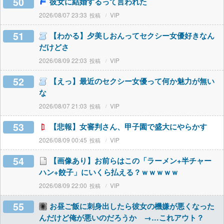
50
彼女に結婚するって言われた
2026/08/07 23:33
VIP
51
【わかる】夕美しおんってセクシー女優好きなん
だけどさ
2026/08/09 22:03
VIP
52
【えっ】最近のセクシー女優って何か魅力が無い
な
2026/08/07 21:03
VIP
53
【悲報】女審判さん、甲子園で盛大にやらかす
2026/08/09 00:45
VIP
54
【画像あり】お前らはこの「ラーメン+半チャー
ハン+餃子」にいくら払える？ｗｗｗｗｗ
2026/08/09 22:00
VIP
55
お昼ご飯に刺身出したら彼女の機嫌が悪くなった
んだけど俺が悪いのだろうか →…これアウト？