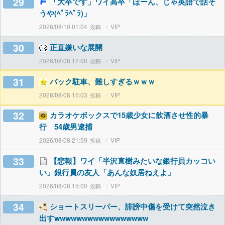
29
「大卒です」ワイ高卒「ほーん、じゃ英語で話そ
うや(ﾍﾟﾗﾍﾟﾗ)」
2026/08/10 01:04
VIP
30
正直嫌いな展開
2026/08/08 12:00
VIP
31
バック駐車、難しすぎるｗｗｗ
2026/08/08 15:03
VIP
32
カラオケボックスで15歳少女に飲酒させ性的暴
行 54歳男逮捕
2026/08/08 21:59
VIP
33
【悲報】ワイ「半沢直樹みたいな銀行員カッコい
い」銀行員の友人「あんな奴居ねえよ」
2026/08/08 15:00
VIP
34
ショートスリーパー、誹謗中傷を受けて突然泣き
出すwwwwwwwwwwwwwwwww