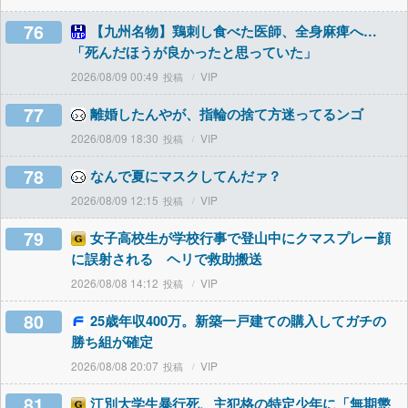
76
【九州名物】鶏刺し食べた医師、全身麻痺へ…
「死んだほうが良かったと思っていた」
2026/08/09 00:49
VIP
77
離婚したんやが、指輪の捨て方迷ってるンゴ
2026/08/09 18:30
VIP
78
なんで夏にマスクしてんだァ？
2026/08/09 12:15
VIP
79
女子高校生が学校行事で登山中にクマスプレー顔
に誤射される ヘリで救助搬送
2026/08/08 14:12
VIP
80
25歳年収400万。新築一戸建ての購入してガチの
勝ち組が確定
2026/08/08 20:07
VIP
81
江別大学生暴行死、主犯格の特定少年に「無期懲