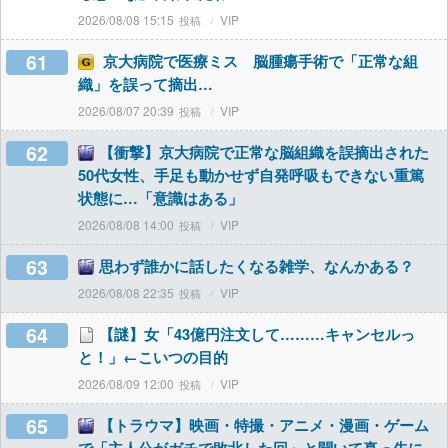
2026/08/08 15:15
VIP
61
京大病院で医療ミス 脳腫瘍手術で「正常な組
織」を誤って摘出…
2026/08/07 20:39
VIP
62
【衝撃】京大病院で正常な脳組織を誤摘出された
50代女性、手足も動かせず自発呼吸もできない重篤
状態に…「意識はある」
2026/08/08 14:00
VIP
63
思わず誰かに話したくなる雑学、なんかある？
2026/08/08 22:35
VIP
64
【謎】女「43億円注文して………キャンセルっ
と！」←こいつの目的
2026/08/09 12:00
VIP
65
【トラウマ】映画・特撮・アニメ・漫画・ゲーム