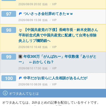
2026/08/09 20:02
VIP
97
ついさっき会社辞めてきたｗｗ
2026/08/09 15:38
VIP
98
【中国共産党の下僕】長崎市長・鈴木史朗さん
平和祈念式典で中国共産党に配慮して台湾を排除
炎上しリプ欄閉鎖へ
2026/08/10 16:48
VIP
99
年収300万「がんばれー」年収数億「ありがと
ー」 ←おかしくね？
2026/08/10 17:00
VIP
100
中卒だがお前らに人生相談があるんだが
2026/08/10 08:09
VIP
オワタあんてなとは
オワタあんてなは、2chまとめの記事を配信しているサイトです。