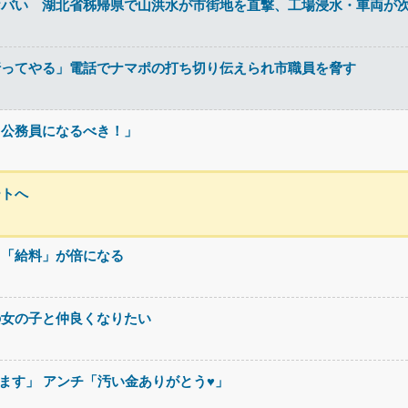
ヤバい 湖北省秭帰県で山洪水が市街地を直撃、工場浸水・車両が
行ってやる」電話でナマポの打ち切り伝えられ市職員を脅す
・公務員になるべき！」
ートへ
て「給料」が倍になる
の女の子と仲良くなりたい
ます」 アンチ「汚い金ありがとう♥」