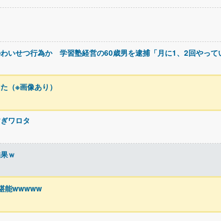
わいせつ行為か 学習塾経営の60歳男を逮捕「月に1、2回やって
た（※画像あり）
すぎワロタ
結果ｗ
能wwwww