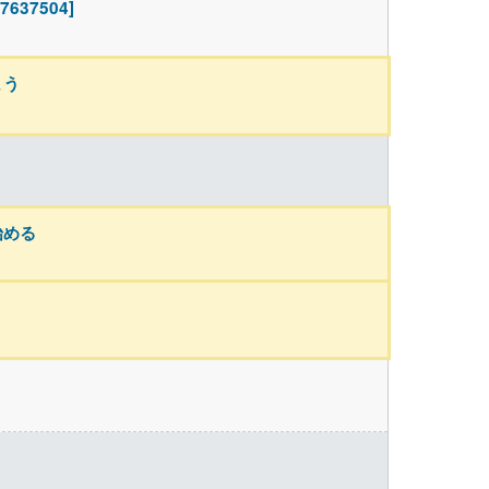
7504]
まう
始める