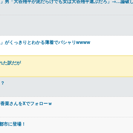
」男「大谷翔平が泥だらけでも女は大谷翔平選ぶだろ」→…論破し
？
」がくっきりとわかる薄着でパシャリwwww
れた訳だが
る？
香菜さんをXでフォローｗ
4都市に登場！