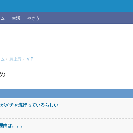
ーム
生活
やきう
ーム
急上昇
VIP
とめ
」がメチャ流行っているらしい
理由は。。。