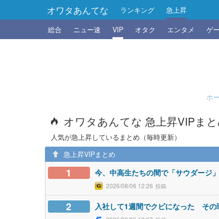
オワタあんてな
ランキング
急上昇
総合
ニュー速
VIP
オタク
エンタメ
ゲ
ホ
オワタあんてな 急上昇VIPま
人気が急上昇しているまとめ（毎時更新）
急上昇VIPまとめ
1
今、中高生たちの間で「サウダージ
2026/08/06 12:26
2
入社して1週間でクビになった その