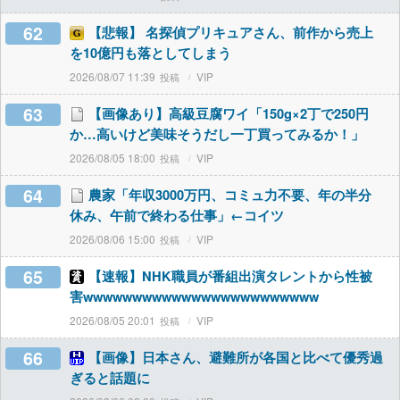
62
【悲報】 名探偵プリキュアさん、前作から売上
を10億円も落としてしまう
2026/08/07 11:39
VIP
63
【画像あり】高級豆腐ワイ「150g×2丁で250円
か…高いけど美味そうだし一丁買ってみるか！」
2026/08/05 18:00
VIP
64
農家「年収3000万円、コミュ力不要、年の半分
休み、午前で終わる仕事」←コイツ
2026/08/06 15:00
VIP
65
【速報】NHK職員が番組出演タレントから性被
害wwwwwwwwwwwwwwwwwwwwwwww
2026/08/05 20:01
VIP
66
【画像】日本さん、避難所が各国と比べて優秀過
ぎると話題に