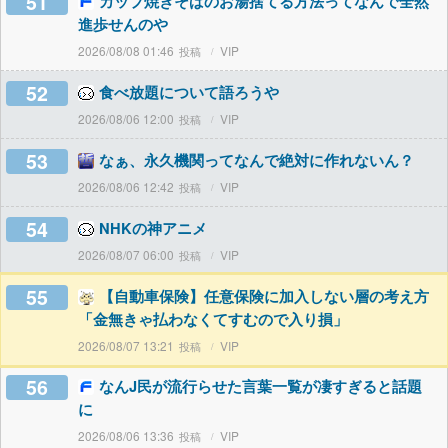
51
カップ焼きそばのお湯捨てる方法ってなんで全然
進歩せんのや
2026/08/08 01:46
VIP
52
食べ放題について語ろうや
2026/08/06 12:00
VIP
53
なぁ、永久機関ってなんで絶対に作れないん？
2026/08/06 12:42
VIP
54
NHKの神アニメ
2026/08/07 06:00
VIP
55
【自動車保険】任意保険に加入しない層の考え方
「金無きゃ払わなくてすむので入り損」
2026/08/07 13:21
VIP
56
なんJ民が流行らせた言葉一覧が凄すぎると話題
に
2026/08/06 13:36
VIP