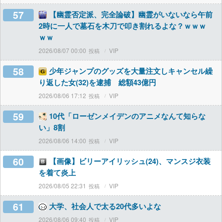
57
【幽霊否定派、完全論破】幽霊がいないなら午前
2時に一人で墓石を木刀で叩き割れるよな？ｗｗｗ
ｗｗ
2026/08/07 00:00
VIP
58
少年ジャンプのグッズを大量注文しキャンセル繰
り返した女(32)を逮捕 総額43億円
2026/08/06 17:12
VIP
59
10代「ローゼンメイデンのアニメなんて知らな
い」8割
2026/08/06 14:00
VIP
60
【画像】ビリーアイリッシュ(24)、マンスジ衣装
を着て炎上
2026/08/05 22:31
VIP
61
大学、社会人で太る20代多いよな
2026/08/06 09:40
VIP