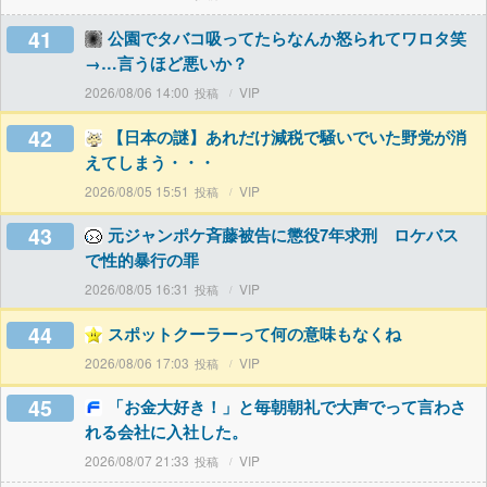
41
公園でタバコ吸ってたらなんか怒られてワロタ笑
→…言うほど悪いか？
2026/08/06 14:00
VIP
42
【日本の謎】あれだけ減税で騒いでいた野党が消
えてしまう・・・
2026/08/05 15:51
VIP
43
元ジャンポケ斉藤被告に懲役7年求刑 ロケバス
で性的暴行の罪
2026/08/05 16:31
VIP
44
スポットクーラーって何の意味もなくね
2026/08/06 17:03
VIP
45
「お金大好き！」と毎朝朝礼で大声でって言わさ
れる会社に入社した。
2026/08/07 21:33
VIP