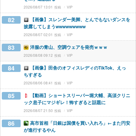
2026/08/07 13:01
VIP
82
【画像】スレンダー美脚、とんでもないダンスを
披露してしまうwwwwwwwww
2026/08/07 02:01
VIP
83
洋服の青山、空調ウェアを発売ｗｗｗ
2026/08/08 09:12
VIP
84
【画像】田舎のオフィスレディのTikTok、えっ
ちすぎる
2026/08/06 08:41
VIP
85
【動画】ショートスリーパー堀大輔、高須クリニ
ック息子にマジギレ！怖すぎると話題に
2026/08/07 21:50
VIP
86
高市首相「日銀は国債を買い入れろ」←また円安
が進行するやん