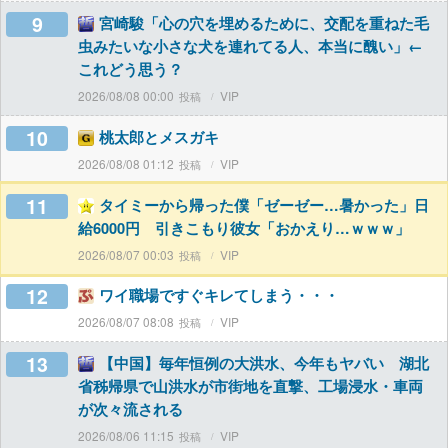
9
宮崎駿「心の穴を埋めるために、交配を重ねた毛
虫みたいな小さな犬を連れてる人、本当に醜い」←
これどう思う？
2026/08/08 00:00
VIP
10
桃太郎とメスガキ
2026/08/08 01:12
VIP
11
タイミーから帰った僕「ゼーゼー…暑かった」日
給6000円 引きこもり彼女「おかえり…ｗｗｗ」
2026/08/07 00:03
VIP
12
ワイ職場ですぐキレてしまう・・・
2026/08/07 08:08
VIP
13
【中国】毎年恒例の大洪水、今年もヤバい 湖北
省秭帰県で山洪水が市街地を直撃、工場浸水・車両
が次々流される
2026/08/06 11:15
VIP