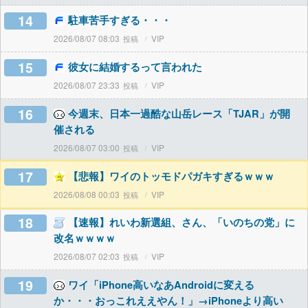
14
駐車苦手すぎる・・・
2026/08/07 08:03
VIP
15
彼女に結婚するって言われた
2026/08/07 23:33
VIP
16
今週末、日本一過酷な山岳レース「TJAR」が開
催される
2026/08/07 03:00
VIP
17
【悲報】ワイのトッモドパガキすぎるｗｗｗ
2026/08/08 00:03
VIP
18
【速報】れいわ新選組、さん、「いのちの党」に
改名ｗｗｗｗ
2026/08/07 02:03
VIP
19
ワイ「iPhone高いなあAndroidに変える
か・・・おっこれええやん！」→iPhoneより高い