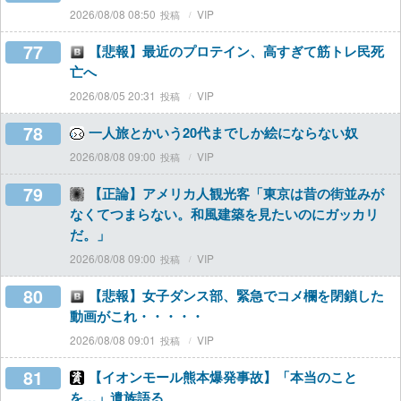
2026/08/08 08:50
VIP
77
【悲報】最近のプロテイン、高すぎて筋トレ民死
亡へ
2026/08/05 20:31
VIP
78
一人旅とかいう20代までしか絵にならない奴
2026/08/08 09:00
VIP
79
【正論】アメリカ人観光客「東京は昔の街並みが
なくてつまらない。和風建築を見たいのにガッカリ
だ。」
2026/08/08 09:00
VIP
80
【悲報】女子ダンス部、緊急でコメ欄を閉鎖した
動画がこれ・・・・・
2026/08/08 09:01
VIP
81
【イオンモール熊本爆発事故】「本当のこと
を…」遺族語る