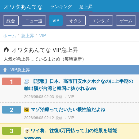
オワタあんてな
ランキング
急上昇
総合
ニュー速
VIP
オタク
エンタメ
ゲーム
ホーム
急上昇
VIP
オワタあんてな VIP急上昇
人気が急上昇しているまとめ（毎時更新）
VIP急上昇
1
【悲報】日本、高市円安ホクホクなのに上半期の
輸出額が台湾と韓国に抜かれるww
2026/08/08 02:03
VIP
2
マゾ治療ってだいたい根性論だよね
2026/08/08 02:12
VIP
3
ワイ将、往復4万円払って山の絶景を堪能
wwwww