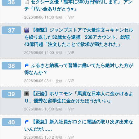
36
セクシー女優「熊本に300万円寄付します」 アン
チ「汚い金ありがとう♥」
2026/08/06 11:00
VIP
37
【衝撃】ジャンプストアで大量注文→キャンセル
を繰り返した32歳女を逮捕 238アカウント、総額
43億円超「注文したことで欲求が満たされた」
2026/08/06 14:00
VIP
38
ふるさと納税って普通に働いてたら絶対した方が
得なんか？
2026/08/06 08:11
VIP
39
【正論】ホリエモン「馬鹿な日本人に金かけるよ
り、優秀な留学生に金かけたほうがいい」
2026/08/05 16:00
VIP
40
【緊急】新入社員がロクに電話の取り次ぎ出来な
いんだが……
2026/08/05 15:42
VIP