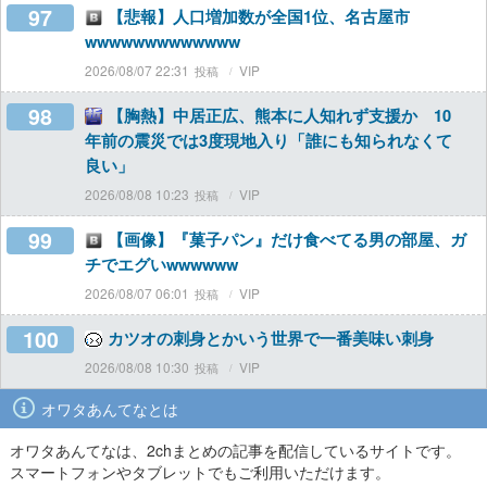
97
【悲報】人口増加数が全国1位、名古屋市
wwwwwwwwwwwww
2026/08/07 22:31
VIP
98
【胸熱】中居正広、熊本に人知れず支援か 10
年前の震災では3度現地入り「誰にも知られなくて
良い」
2026/08/08 10:23
VIP
99
【画像】『菓子パン』だけ食べてる男の部屋、ガ
チでエグいwwwwww
2026/08/07 06:01
VIP
100
カツオの刺身とかいう世界で一番美味い刺身
2026/08/08 10:30
VIP
オワタあんてなとは
オワタあんてなは、2chまとめの記事を配信しているサイトです。
スマートフォンやタブレットでもご利用いただけます。