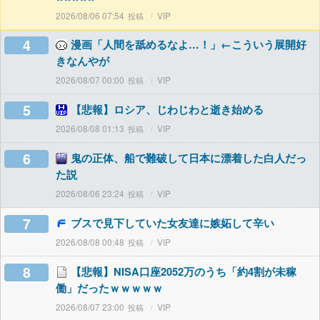
2026/08/06 07:54
VIP
4
漫画「人間を舐めるなよ…！」←こういう展開好
きなんやが
2026/08/07 00:00
VIP
5
【悲報】ロシア、じわじわと逝き始める
2026/08/08 01:13
VIP
6
鬼の正体、船で難破して日本に漂着した白人だっ
た説
2026/08/06 23:24
VIP
7
ブスで見下していた女友達に嫉妬して辛い
2026/08/08 00:48
VIP
8
【悲報】NISA口座2052万のうち「約4割が未稼
働」だったｗｗｗｗｗ
2026/08/07 23:00
VIP