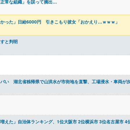
「正常な組織」を誤って摘出…
かった」日給6000円 引きこもり彼女「おかえり…ｗｗｗ」
促すと判明
ヤバい 湖北省秭帰県で山洪水が市街地を直撃、工場浸水・車両が
えた」自治体ランキング、1位大阪市 2位横浜市 3位名古屋市 4