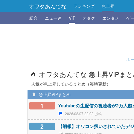
オワタあんてな
ランキング
急上昇
総合
ニュー速
VIP
オタク
エンタメ
ゲ
ホ
オワタあんてな 急上昇VIPま
人気が急上昇しているまとめ（毎時更新）
急上昇VIPまとめ
1
Youtubeの生配信の視聴者が2万人
2026/08/07 22:03
2
【朗報】オワコン扱いされていたデ