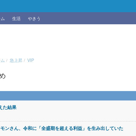
ーム
生活
やきう
ーム
急上昇
VIP
とめ
超えた結果
ジモンさん、令和に「全盛期を超える利益」を生み出していた