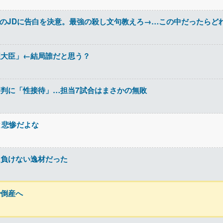
ト先のJDに告白を決意。最強の殺し文句教えろ→…この中だったらど
理大臣」←結局誰だと思う？
判に「性接待」…担当7試合はまさかの無敗
と悲惨だよな
に負けない逸材だった
で倒産へ