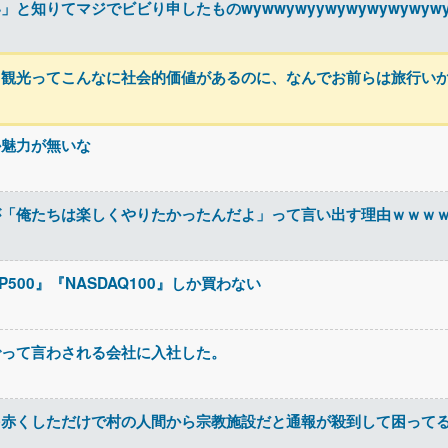
知りてマジでビビり申したものwywwywyywywywywywywy
！観光ってこんなに社会的価値があるのに、なんでお前らは旅行い
か魅力が無いな
が「俺たちは楽しくやりたかったんだよ」って言い出す理由ｗｗｗ
500』『NASDAQ100』しか買わない
でって言わされる会社に入社した。
を赤くしただけで村の人間から宗教施設だと通報が殺到して困って