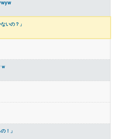
wyw
かないの？」
ｗｗ
るの！」