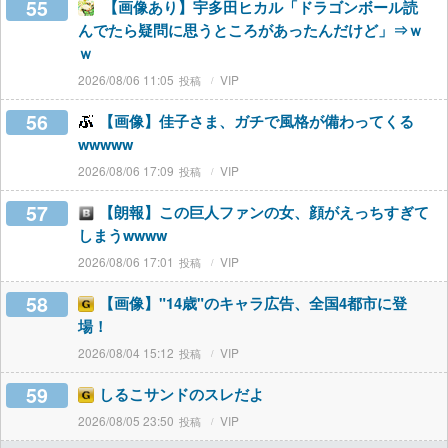
55
【画像あり】宇多田ヒカル「ドラゴンボール読
んでたら疑問に思うところがあったんだけど」⇒ｗ
ｗ
2026/08/06 11:05
VIP
56
【画像】佳子さま、ガチで風格が備わってくる
wwwww
2026/08/06 17:09
VIP
57
【朗報】この巨人ファンの女、顔がえっちすぎて
しまうwwww
2026/08/06 17:01
VIP
58
【画像】"14歳"のキャラ広告、全国4都市に登
場！
2026/08/04 15:12
VIP
59
しるこサンドのスレだよ
2026/08/05 23:50
VIP