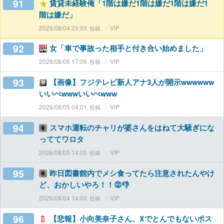
91
賃貸未経験俺「1階は嫌だ1階は嫌だ1階は嫌だ1
階は嫌だ」
2026/08/04 23:03
VIP
92
女「車で事故った相手と付き合い始めました」
2026/08/06 17:06
VIP
93
【画像】フジテレビ新人アナ3人が開示wwwwww
いいべwwwいいべwww
2026/08/05 04:01
VIP
94
スマホ運転のチャリが婆さんをはねて大騒ぎにな
っててワロタ
2026/08/05 14:00
VIP
95
昨日図書館内でメシ食ってたら注意されたんやけ
ど、おかしいやろ！！😡👎
2026/08/04 14:00
VIP
96
【悲報】小向美奈子さん、Xでとんでもないポス