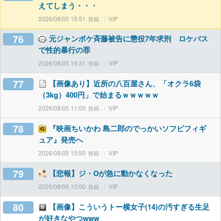
えてしまう・・・
2026/08/05 15:51
VIP
76
元ジャンポケ斉藤被告に懲役7年求刑 ロケバス
で性的暴行の罪
2026/08/05 16:31
VIP
77
【画像あり】近所の八百屋さん、「オクラ6袋
（3kg）400円」で始まるｗｗｗｗｗ
2026/08/05 11:00
VIP
78
『映画ちいかわ 島二郎のでっかいソフビフィギ
ュア』発売へ
2026/08/05 15:50
VIP
79
【悲報】ジ・Oが急に動かなくなった
2026/08/06 10:00
VIP
80
【画像】こういうトー横女子(14)の汚すぎる生足
が好きなやつwww