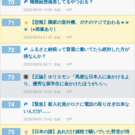
70
職務経歴偽造してるやつおる？
2026/08/05 13:36
VIP
71
【悲報】隣家の室外機、ガチのマジでおわるｗｗ
ｗ（※画像あり）
2026/08/04 21:03
VIP
72
ふるさと納税って普通に働いてたら絶対した方が
得なんか？
2026/08/06 08:11
VIP
73
【正論】ホリエモン「馬鹿な日本人に金かけるよ
り、優秀な留学生に金かけたほうがいい」
2026/08/05 16:00
VIP
74
【緊急】新入社員がロクに電話の取り次ぎ出来な
いんだが……
2026/08/05 15:42
VIP
75
【日本の謎】あれだけ減税で騒いでいた野党が消