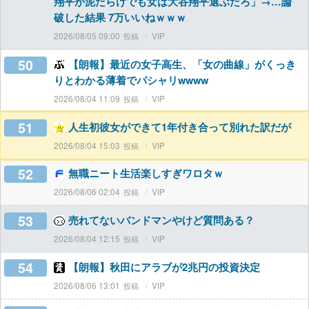
翔平が泥だらけでも女は大谷翔平選ぶだろ」→…論
破した結果 7万いいねｗｗｗ
2026/08/05 09:00
VIP
50
【朗報】最近の女子高生、「女の曲線」がくっき
りとわかる薄着でパシャリwwww
2026/08/04 11:09
VIP
51
人生初彼女ができて1年付き合って別れた訳だが
2026/08/04 15:03
VIP
52
無職ニート生活楽しすぎワロタｗ
2026/08/06 02:04
VIP
53
売れてないバンドマンやけど質問ある？
2026/08/04 12:15
VIP
54
【朗報】秋田にアラブが2兆円の投資決定
2026/08/06 13:01
VIP