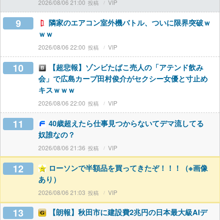
2026/08/06 21:00
VIP
9
隣家のエアコン室外機バトル、ついに限界突破ｗ
ｗｗ
2026/08/06 22:00
VIP
10
【超悲報】ゾンビたばこ売人の「アテンド飲み
会」で広島カープ田村俊介がセクシー女優と寸止め
キスｗｗｗ
2026/08/06 22:00
VIP
11
40歳超えたら仕事見つからないてデマ流してる
奴誰なの？
2026/08/06 21:36
VIP
12
ローソンで半額品を買ってきたぞ！！！（※画像
あり）
2026/08/06 21:03
VIP
13
【朗報】秋田市に建設費2兆円の日本最大級AIデ