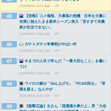
2026/08/04 12:01
VIP
45
【悲報】コメ価格、大暴落の危機 古米を大量に
在庫に抱えたまま新米シーズン突入「安すぎて米農
家が生活できない」
2026/08/05 14:00
VIP
46
ガチャガチャ争奪戦がやばい件
2026/08/05 13:30
VIP
47
今までの人生で学んだ「一番大切なこと」を書い
てけ
2026/08/04 12:00
VIP
48
ワイのロ癖が「QoL上げろ」「PCAD回せ」「常
識を疑え」なんやが
2026/08/06 18:00
VIP
49
【衝撃正論】女さん「清潔感大事だよ」男「大谷