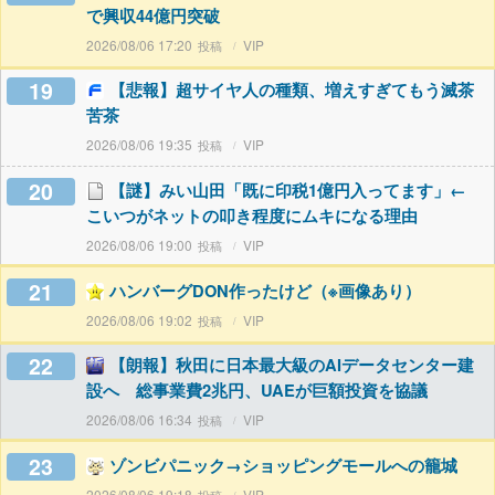
で興収44億円突破
2026/08/06 17:20
VIP
19
【悲報】超サイヤ人の種類、増えすぎてもう滅茶
苦茶
2026/08/06 19:35
VIP
20
【謎】みい山田「既に印税1億円入ってます」←
こいつがネットの叩き程度にムキになる理由
2026/08/06 19:00
VIP
21
ハンバーグDON作ったけど（※画像あり）
2026/08/06 19:02
VIP
22
【朗報】秋田に日本最大級のAIデータセンター建
設へ 総事業費2兆円、UAEが巨額投資を協議
2026/08/06 16:34
VIP
23
ゾンビパニック→ショッピングモールへの籠城
2026/08/06 19:18
VIP