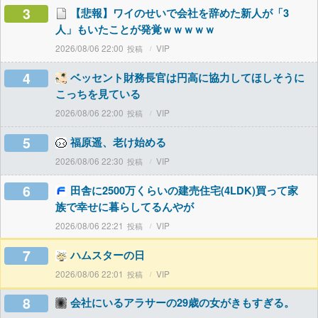
3
【悲報】ワイのせいで会社を辞めた新人が「3
人」もいたことが発覚ｗｗｗｗｗ
2026/08/06 22:00
VIP
4
ベッセント財務長官は円高に協力してほしそうに
こっちを見ている
2026/08/06 22:00
VIP
5
福原遥、老け始める
2026/08/06 22:30
VIP
6
田舎に2500万くらいの建売住宅(4LDK)買って家
族で幸せに暮らしてるんやが
2026/08/06 22:21
VIP
7
ハムスターの日
2026/08/06 22:01
VIP
8
会社にいるアラサーの29歳の女がきもすぎる。