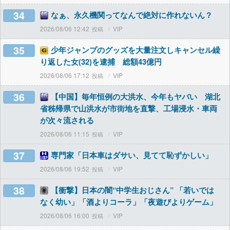
34
なぁ、永久機関ってなんで絶対に作れないん？
2026/08/06 12:42
VIP
35
少年ジャンプのグッズを大量注文しキャンセル繰
り返した女(32)を逮捕 総額43億円
2026/08/06 17:12
VIP
36
【中国】毎年恒例の大洪水、今年もヤバい 湖北
省秭帰県で山洪水が市街地を直撃、工場浸水・車両
が次々流される
2026/08/06 11:15
VIP
37
専門家「日本車はダサい、見てて恥ずかしい」
2026/08/06 19:52
VIP
38
【衝撃】日本の闇“中学生おじさん” 「若いでは
なく幼い」「酒よりコーラ」「夜遊びよりゲーム」
2026/08/06 16:00
VIP