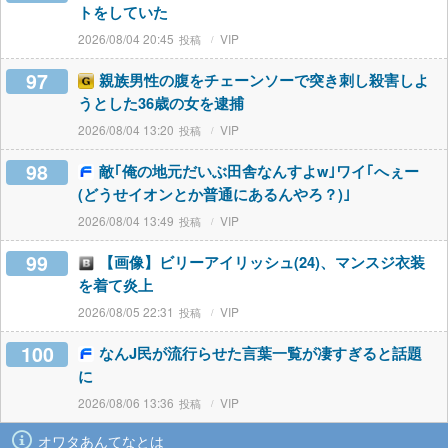
トをしていた
2026/08/04 20:45
VIP
97
親族男性の腹をチェーンソーで突き刺し殺害しよ
うとした36歳の女を逮捕
2026/08/04 13:20
VIP
98
敵｢俺の地元だいぶ田舎なんすよw｣ワイ｢へぇー
(どうせイオンとか普通にあるんやろ？)｣
2026/08/04 13:49
VIP
99
【画像】ビリーアイリッシュ(24)、マンスジ衣装
を着て炎上
2026/08/05 22:31
VIP
100
なんJ民が流行らせた言葉一覧が凄すぎると話題
に
2026/08/06 13:36
VIP
オワタあんてなとは