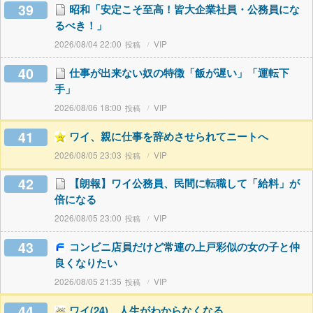
39
昭和「安定こそ至高！皆大企業社員・公務員にな
るべき！」
2026/08/04 22:00
VIP
40
仕事が出来ない奴の特徴「飯が遅い」「運転下
手」
2026/08/06 18:00
VIP
41
ワイ、親に仕事を辞めさせられてニートへ
2026/08/05 23:03
VIP
42
【朗報】ワイ公務員、民間に転職して「給料」が
倍になる
2026/08/05 23:00
VIP
43
コンビニ店員だけど常連の上戸彩似の女の子と仲
良くなりたい
2026/08/05 21:35
VIP
44
ワイ(24)、人生がわからなくなる