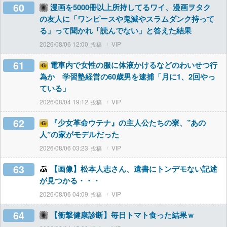
60
漫画を5000冊以上所持してるワイ、漫画ヲタク
の友人に「ワンピースや鬼滅やスラムダンク持って
る」って聞かれ「読んでない」と答えた結果
2026/08/06 12:00
VIP
61
電車内で女性の服に体液かけるなどのわいせつ行
為か 学習塾経営の60歳男を逮捕「月に1、2回やっ
ている」
2026/08/04 19:12
VIP
62
『少女革命ウテナ』の主人公たちの寮、”あの
人”の家がモデルだった
2026/08/06 03:23
VIP
63
【画像】松本人志さん、遺書にトンデモない記述
が見つかる・・・
2026/08/06 04:09
VIP
64
【衝撃健康診断】毎日トマト食った結果ｗ