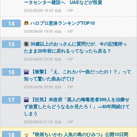
ータセンター建設へ UAEなどが投資
2026/08/06 18:33
VIP
14
ハロプロ恵体ランキングTOP10
2026/08/06 19:00
VIP
15
30歳以上のおっさんに質問だが、今の記憶持っ
たまま20年前に戻れるってなったら戻る？
2026/08/06 20:00
VIP
16
【衝撃】「え、これカバー曲だったの！？」って
知って驚いた曲あげてけ
2026/08/06 20:00
VIP
17
【狂気】米政府「黒人の梅毒患者399人を治療せ
ず放置したらどうなるか見たろ！」→40年間続けて
しまう
2026/08/06 21:00
VIP
18
『映画ちいかわ 人魚の島のひみつ』公開10日間