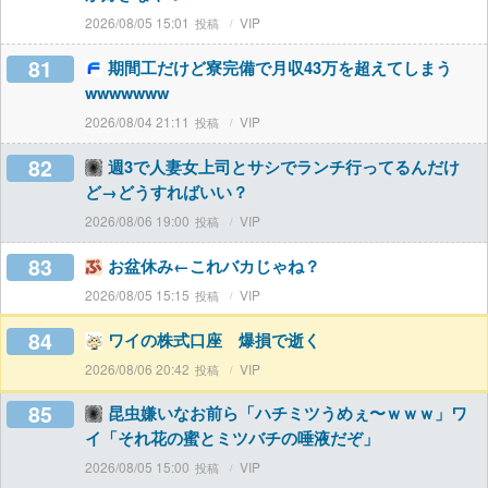
2026/08/05 15:01
VIP
81
期間工だけど寮完備で月収43万を超えてしまう
wwwwwww
2026/08/04 21:11
VIP
82
週3で人妻女上司とサシでランチ行ってるんだけ
ど→どうすればいい？
2026/08/06 19:00
VIP
83
お盆休み←これバカじゃね？
2026/08/05 15:15
VIP
84
ワイの株式口座 爆損で逝く
2026/08/06 20:42
VIP
85
昆虫嫌いなお前ら「ハチミツうめぇ〜ｗｗｗ」ワ
イ「それ花の蜜とミツバチの唾液だぞ」
2026/08/05 15:00
VIP