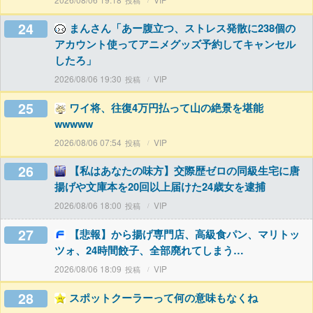
24
まんさん「あー腹立つ、ストレス発散に238個の
アカウント使ってアニメグッズ予約してキャンセル
したろ」
2026/08/06 19:30
VIP
25
ワイ将、往復4万円払って山の絶景を堪能
wwwww
2026/08/06 07:54
VIP
26
【私はあなたの味方】交際歴ゼロの同級生宅に唐
揚げや文庫本を20回以上届けた24歳女を逮捕
2026/08/06 18:00
VIP
27
【悲報】から揚げ専門店、高級食パン、マリトッ
ツォ、24時間餃子、全部廃れてしまう…
2026/08/06 18:09
VIP
28
スポットクーラーって何の意味もなくね