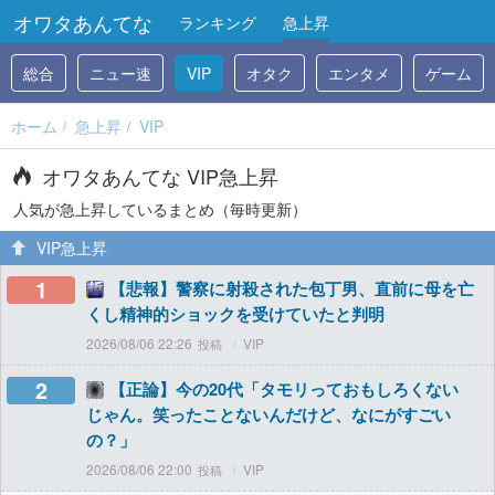
オワタあんてな
ランキング
急上昇
総合
ニュー速
VIP
オタク
エンタメ
ゲーム
ホーム
急上昇
VIP
オワタあんてな VIP急上昇
人気が急上昇しているまとめ（毎時更新）
VIP急上昇
1
【悲報】警察に射殺された包丁男、直前に母を亡
くし精神的ショックを受けていたと判明
2026/08/06 22:26
VIP
2
【正論】今の20代「タモリっておもしろくない
じゃん。笑ったことないんだけど、なにがすごい
の？」
2026/08/06 22:00
VIP