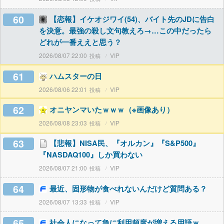
60
【恋報】イケオジワイ(54)、バイト先のJDに告白
を決意。最強の殺し文句教えろ→…この中だったら
どれが一番ええと思う？
2026/08/07 22:00
VIP
61
ハムスターの日
2026/08/06 22:01
VIP
62
オニヤンマいたｗｗｗ（※画像あり）
2026/08/08 23:03
VIP
63
【悲報】NISA民、『オルカン』『S&P500』
『NASDAQ100』しか買わない
2026/08/07 21:00
VIP
64
最近、固形物が食べれないんだけど質問ある？
2026/08/07 13:33
VIP
65
社会人になって急に利用頻度が増える用語ｗ