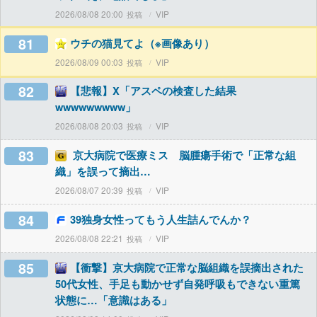
2026/08/08 20:00
VIP
81
ウチの猫見てよ（※画像あり）
2026/08/09 00:03
VIP
82
【悲報】X「アスペの検査した結果
wwwwwwwww」
2026/08/08 20:03
VIP
83
京大病院で医療ミス 脳腫瘍手術で「正常な組
織」を誤って摘出…
2026/08/07 20:39
VIP
84
39独身女性ってもう人生詰んでんか？
2026/08/08 22:21
VIP
85
【衝撃】京大病院で正常な脳組織を誤摘出された
50代女性、手足も動かせず自発呼吸もできない重篤
状態に…「意識はある」