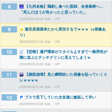
8
【九州名物】鶏刺し食べた医師、全身麻痺へ…
「死んだほうが良かったと思っていた」
2026/08/09 00:49
VIP
9
激安居酒屋来たから実況するでｗｗｗ（※画像あ
り）
2026/08/09 01:03
VIP
10
【悲報】瀬戸環奈がスタイルよすぎて一般男性が
隣に並ぶとチンチクリンに見えてしまうｗ
2026/08/09 00:03
VIP
11
【腹筋崩壊】見た瞬間吹いた画像を貼っていくス
レｗｗｗｗ
2026/08/09 01:00
VIP
12
ブスで見下していた女友達に嫉妬して辛い
2026/08/08 00:48
VIP