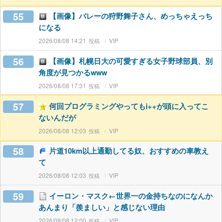
55
【画像】バレーの狩野舞子さん、めっちゃえっち
になる
2026/08/08 14:21
VIP
56
【画像】札幌日大の可愛すぎる女子野球部員、別
角度が見つかるwww
2026/08/08 17:31
VIP
57
何回プログラミングやってもi++が頭に入ってこ
ないんだが
2026/08/08 12:03
VIP
58
片道10km以上通勤してる奴、おすすめの車教え
て
2026/08/08 12:03
VIP
59
イーロン・マスク←世界一の金持ちなのになんか
あんまり「羨ましい」と感じない理由
2026/08/08 12:00
VIP