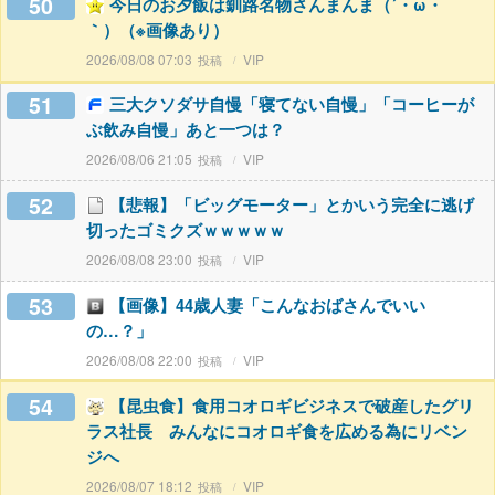
50
今日のお夕飯は釧路名物さんまんま（´・ω・
｀）（※画像あり）
2026/08/08 07:03
VIP
51
三大クソダサ自慢「寝てない自慢」「コーヒーが
ぶ飲み自慢」あと一つは？
2026/08/06 21:05
VIP
52
【悲報】「ビッグモーター」とかいう完全に逃げ
切ったゴミクズｗｗｗｗｗ
2026/08/08 23:00
VIP
53
【画像】44歳人妻「こんなおばさんでいい
の…？」
2026/08/08 22:00
VIP
54
【昆虫食】食用コオロギビジネスで破産したグリ
ラス社長 みんなにコオロギ食を広める為にリベン
ジへ
2026/08/07 18:12
VIP