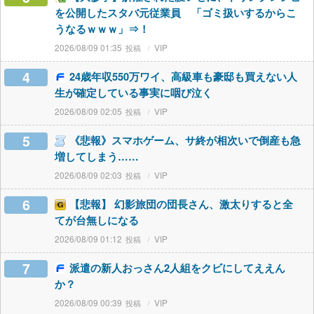
を公開したスタバ元従業員 「ゴミ扱いするからこ
うなるｗｗｗ」⇒！
2026/08/09 01:35
VIP
4
24歳年収550万ワイ、高級車も豪邸も買えない人
生が確定している事実に咽び泣く
2026/08/09 02:05
VIP
5
《悲報》スマホゲーム、サ終が相次いで倒産も急
増してしまう……
2026/08/09 02:03
VIP
6
【悲報】 幻影旅団の団長さん、激太りすると全
てが台無しになる
2026/08/09 01:12
VIP
7
派遣の新人おっさん2人組をクビにしてええん
か？
2026/08/09 00:39
VIP