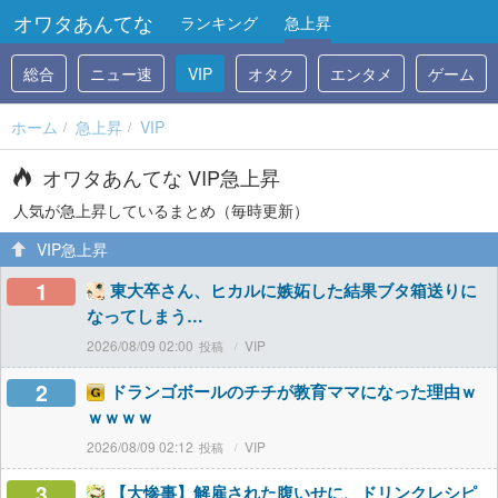
オワタあんてな
ランキング
急上昇
総合
ニュー速
VIP
オタク
エンタメ
ゲーム
ホーム
急上昇
VIP
オワタあんてな VIP急上昇
人気が急上昇しているまとめ（毎時更新）
VIP急上昇
1
東大卒さん、ヒカルに嫉妬した結果ブタ箱送りに
なってしまう…
2026/08/09 02:00
VIP
2
ドランゴボールのチチが教育ママになった理由ｗ
ｗｗｗｗ
2026/08/09 02:12
VIP
3
【大惨事】解雇された腹いせに、ドリンクレシピ