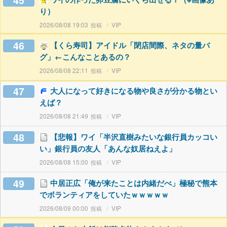
45
り）
2026/08/08 19:03
VIP
46
【くら寿司】アイドル「閉店間際、ネタの量バ
グ」←こんなことあるの？
2026/08/08 22:11
VIP
47
大人になって好きになる物や良さが分かる物とい
えば？
2026/08/08 21:49
VIP
48
【悲報】ワイ「半沢直樹みたいな銀行員カッコい
い」銀行員の友人「あんな奴居ねえよ」
2026/08/08 15:00
VIP
49
中居正広「俺が来たことは内緒だべ」極秘で熊本
でボランティアをしていたｗｗｗｗｗ
2026/08/09 00:00
VIP