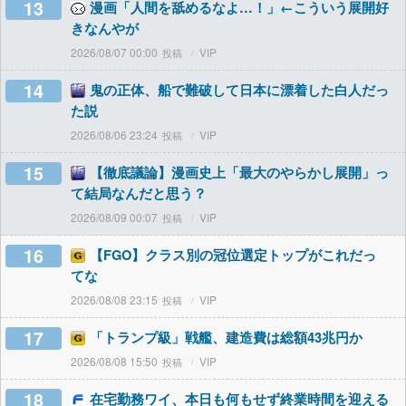
13
漫画「人間を舐めるなよ…！」←こういう展開好
きなんやが
2026/08/07 00:00
VIP
14
鬼の正体、船で難破して日本に漂着した白人だっ
た説
2026/08/06 23:24
VIP
15
【徹底議論】漫画史上「最大のやらかし展開」っ
て結局なんだと思う？
2026/08/09 00:07
VIP
16
【FGO】クラス別の冠位選定トップがこれだっ
てな
2026/08/08 23:15
VIP
17
「トランプ級」戦艦、建造費は総額43兆円か
2026/08/08 15:50
VIP
18
在宅勤務ワイ、本日も何もせず終業時間を迎える