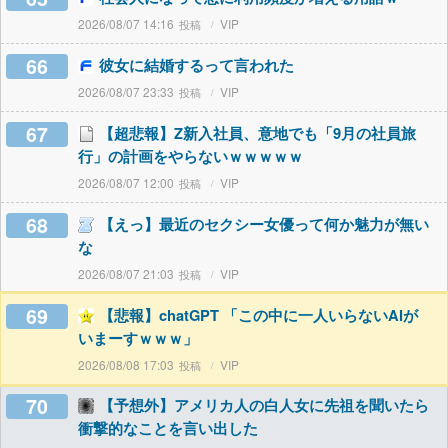
2026/08/07 14:16
VIP
66
彼女に結婚するって言われた
2026/08/07 23:33
VIP
67
【超悲報】Z新入社員、意地でも「9月の社員旅
行」の計画をやらないｗｗｗｗｗ
2026/08/07 12:00
VIP
68
【えっ】最近のセクシー女優って何か魅力が無い
な
2026/08/07 21:03
VIP
69
【悲報】chatGPT 「この中に一人いらないAIが
いまーすｗｗｗ」
2026/08/08 17:03
VIP
70
【予想外】アメリカ人の白人女に先祖を聞いたら
衝撃的なことを言い出した