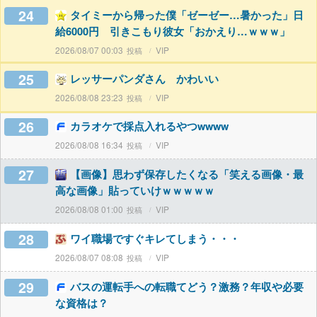
24
タイミーから帰った僕「ゼーゼー…暑かった」日
給6000円 引きこもり彼女「おかえり…ｗｗｗ」
2026/08/07 00:03
VIP
25
レッサーパンダさん かわいい
2026/08/08 23:23
VIP
26
カラオケで採点入れるやつwwww
2026/08/08 16:34
VIP
27
【画像】思わず保存したくなる「笑える画像・最
高な画像」貼っていけｗｗｗｗｗ
2026/08/08 01:00
VIP
28
ワイ職場ですぐキレてしまう・・・
2026/08/07 08:08
VIP
29
バスの運転手への転職てどう？激務？年収や必要
な資格は？