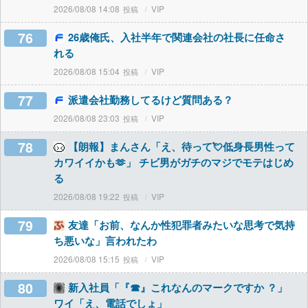
2026/08/08 14:08
VIP
76
26歳俺氏、入社半年で関連会社の社長に任命さ
れる
2026/08/08 15:04
VIP
77
派遣会社勤務してるけど質問ある？
2026/08/08 23:03
VIP
78
【朗報】まんさん「え、待って💘低身長男性って
カワイイかも🫶」 チビ男がガチのマジでモテはじめ
る
2026/08/08 19:22
VIP
79
友達「お前、なんか性犯罪者みたいな思考で気持
ち悪いな」言われたわ
2026/08/08 15:15
VIP
80
新入社員「『☎︎』これなんのマークですか ？」
ワイ「え、電話でしょ」