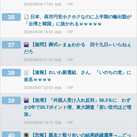
2026/08/08 17:00
VIP
36
日本、高市円安ホクホクなのに上半期の輸出額が
「台湾と韓国」に抜かれるｗｗｗｗｗ
2026/08/08 19:00
VIP
37
【疑問】葬式←まぁわかる 四十九日←いらねぇ
だろ
2026/08/08 21:00
VIP
38
【速報】れいわ新選組、さん、「いのちの党」に
改名ｗｗｗｗ
2026/08/07 02:03
VIP
39
【急増】「外国人受け入れ反対」56.3％に わず
か2年で20.7ポイント増、東大調査「若い世代ほど増
加」
2026/08/08 16:10
VIP
40
【悲報】親友と殴り合いの結果絶縁濃厚→…どっ