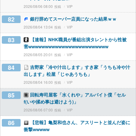
2026/08/06 08:00
VIP
82
銀行辞めてスーパー店員になった結果ｗｗ
2026/08/04 13:04
VIP
83
【速報】NHK職員が番組出演タレントから性被
害wwwwwwwwwwwwwwwwwwwwwwww
2026/08/05 20:01
VIP
84
吉野家「冷や汁出します」すき家「うちも冷や汁
出します」松屋「じゃあうちも」
2026/08/04 16:00
VIP
85
回転寿司屋客「水くれや」アルバイト僕「セル
f(いや揉め事は避けよう)」
2026/08/06 07:00
VIP
86
【悲報】亀梨和也さん、アスリートと並んだ姿に
衝撃wwwww