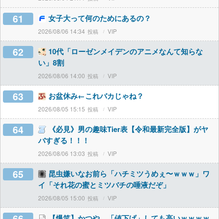
61
女子大って何のためにあるの？
2026/08/06 14:34
VIP
62
10代「ローゼンメイデンのアニメなんて知らな
い」8割
2026/08/06 14:00
VIP
63
お盆休み←これバカじゃね？
2026/08/05 15:15
VIP
64
《必見》男の趣味Tier表【令和最新完全版】がヤ
バすぎる！！！
2026/08/06 13:03
VIP
65
昆虫嫌いなお前ら「ハチミツうめぇ〜ｗｗｗ」ワ
イ「それ花の蜜とミツバチの唾液だぞ」
2026/08/05 15:00
VIP
66
【爆笑】かつや、「値下げ」しても高いｗｗｗｗ