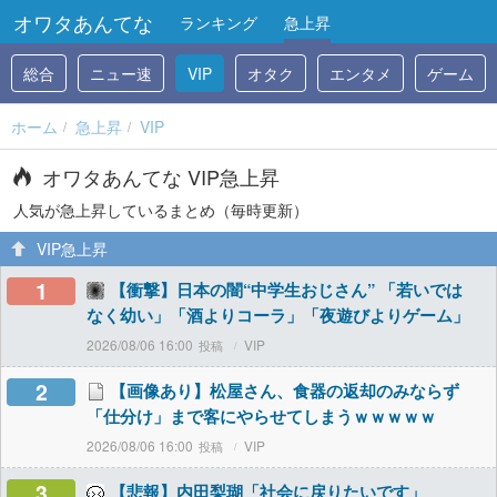
オワタあんてな
ランキング
急上昇
総合
ニュー速
VIP
オタク
エンタメ
ゲーム
ホーム
急上昇
VIP
オワタあんてな VIP急上昇
人気が急上昇しているまとめ（毎時更新）
VIP急上昇
1
【衝撃】日本の闇“中学生おじさん” 「若いでは
なく幼い」「酒よりコーラ」「夜遊びよりゲーム」
2026/08/06 16:00
VIP
2
【画像あり】松屋さん、食器の返却のみならず
「仕分け」まで客にやらせてしまうｗｗｗｗｗ
2026/08/06 16:00
VIP
3
【悲報】内田梨瑚「社会に戻りたいです」