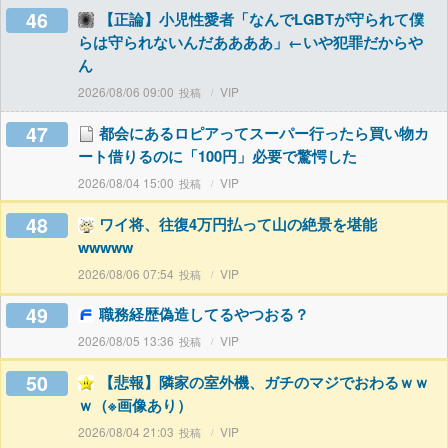
46
【正論】小児性愛者「なんでLGBTが守られて僕
らは守られないんだああああ」←いや犯罪だからや
ん
2026/08/06 09:00
VIP
47
都会にあるロピアってスーパー行ったら買い物カ
ート借りるのに「100円」必要で驚愕した
2026/08/04 15:00
VIP
48
ワイ将、往復4万円払って山の絶景を堪能
wwwww
2026/08/06 07:54
VIP
49
職務経歴偽造してるやつおる？
2026/08/05 13:36
VIP
50
【悲報】隣家の室外機、ガチのマジでおわるｗｗ
ｗ（※画像あり）
2026/08/04 21:03
VIP