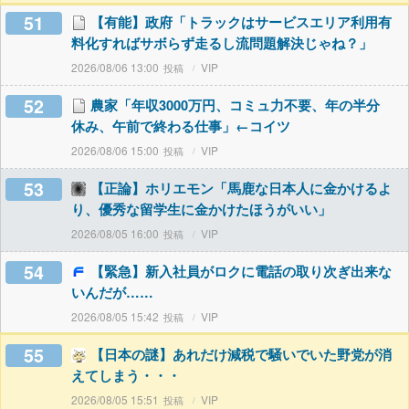
51
【有能】政府「トラックはサービスエリア利用有
料化すればサボらず走るし流問題解決じゃね？」
2026/08/06 13:00
VIP
52
農家「年収3000万円、コミュ力不要、年の半分
休み、午前で終わる仕事」←コイツ
2026/08/06 15:00
VIP
53
【正論】ホリエモン「馬鹿な日本人に金かけるよ
り、優秀な留学生に金かけたほうがいい」
2026/08/05 16:00
VIP
54
【緊急】新入社員がロクに電話の取り次ぎ出来な
いんだが……
2026/08/05 15:42
VIP
55
【日本の謎】あれだけ減税で騒いでいた野党が消
えてしまう・・・
2026/08/05 15:51
VIP