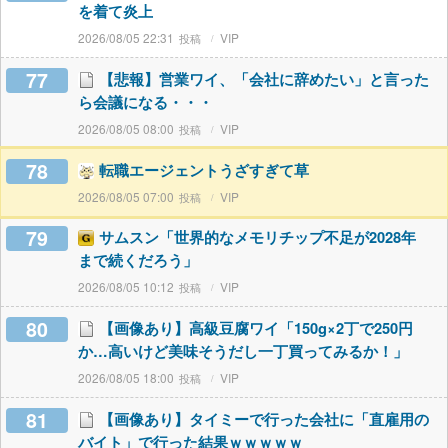
を着て炎上
2026/08/05 22:31
VIP
77
【悲報】営業ワイ、「会社に辞めたい」と言った
ら会議になる・・・
2026/08/05 08:00
VIP
78
転職エージェントうざすぎて草
2026/08/05 07:00
VIP
79
サムスン「世界的なメモリチップ不足が2028年
まで続くだろう」
2026/08/05 10:12
VIP
80
【画像あり】高級豆腐ワイ「150g×2丁で250円
か…高いけど美味そうだし一丁買ってみるか！」
2026/08/05 18:00
VIP
81
【画像あり】タイミーで行った会社に「直雇用の
バイト」で行った結果ｗｗｗｗｗ