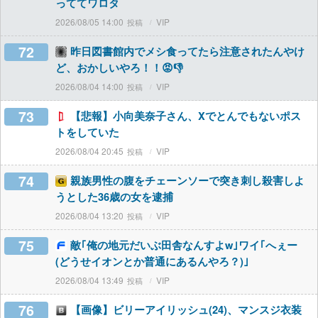
っててワロタ
2026/08/05 14:00
VIP
72
昨日図書館内でメシ食ってたら注意されたんやけ
ど、おかしいやろ！！😡👎
2026/08/04 14:00
VIP
73
【悲報】小向美奈子さん、Xでとんでもないポス
トをしていた
2026/08/04 20:45
VIP
74
親族男性の腹をチェーンソーで突き刺し殺害しよ
うとした36歳の女を逮捕
2026/08/04 13:20
VIP
75
敵｢俺の地元だいぶ田舎なんすよw｣ワイ｢へぇー
(どうせイオンとか普通にあるんやろ？)｣
2026/08/04 13:49
VIP
76
【画像】ビリーアイリッシュ(24)、マンスジ衣装