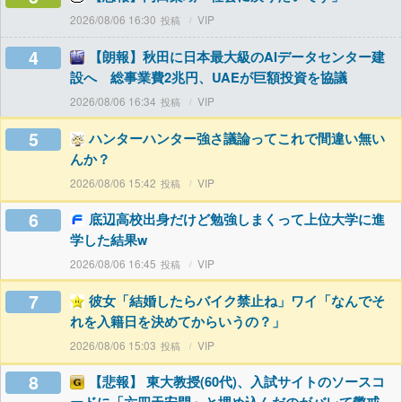
2026/08/06 16:30
VIP
4
【朗報】秋田に日本最大級のAIデータセンター建
設へ 総事業費2兆円、UAEが巨額投資を協議
2026/08/06 16:34
VIP
5
ハンターハンター強さ議論ってこれで間違い無い
んか？
2026/08/06 15:42
VIP
6
底辺高校出身だけど勉強しまくって上位大学に進
学した結果w
2026/08/06 16:45
VIP
7
彼女「結婚したらバイク禁止ね」ワイ「なんでそ
れを入籍日を決めてからいうの？」
2026/08/06 15:03
VIP
8
【悲報】 東大教授(60代)、入試サイトのソースコ