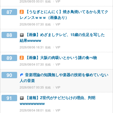
2026/08/05 00:01
VIP
87
【うなぎとにんにく】焼き鳥焼いてるから見てク
レメンスｗｗｗ（画像あり）
2026/08/06 07:30
VIP
88
【画像】めざましテレビ、15歳の生足を写した
結果wwwww
2026/08/06 16:31
VIP
89
【画像】大阪の肉吸いとかいう謎の食べ物
2026/08/04 07:30
VIP
90
音楽理論の知識無しや楽器の技術を修めていない
人の音楽
2026/08/07 00:35
VIP
91
【速報】Z世代がチビだらけの理由、判明
wwwwwwwww
2026/08/04 08:01
VIP