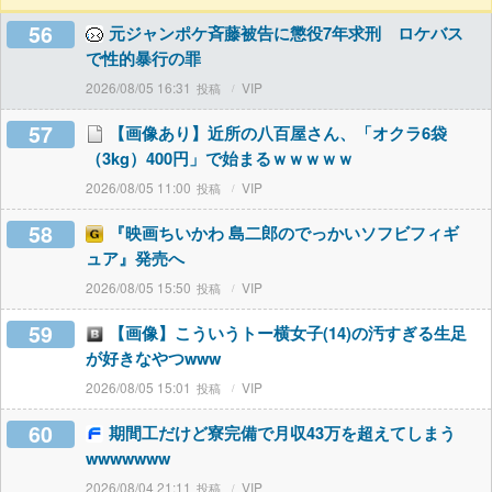
56
元ジャンポケ斉藤被告に懲役7年求刑 ロケバス
で性的暴行の罪
2026/08/05 16:31
VIP
57
【画像あり】近所の八百屋さん、「オクラ6袋
（3kg）400円」で始まるｗｗｗｗｗ
2026/08/05 11:00
VIP
58
『映画ちいかわ 島二郎のでっかいソフビフィギ
ュア』発売へ
2026/08/05 15:50
VIP
59
【画像】こういうトー横女子(14)の汚すぎる生足
が好きなやつwww
2026/08/05 15:01
VIP
60
期間工だけど寮完備で月収43万を超えてしまう
wwwwwww
2026/08/04 21:11
VIP