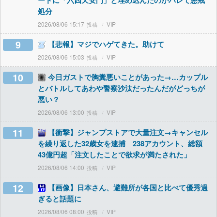
ードに「六四天安門」と埋め込んだのがバレて懲戒
処分
2026/08/06 15:17
VIP
9
【悲報】マジでハゲてきた。助けて
2026/08/06 15:03
VIP
10
今日ガストで胸糞悪いことがあった→…カップル
とバトルしてあわや警察沙汰だったんだがどっちが
悪い？
2026/08/06 13:00
VIP
11
【衝撃】ジャンプストアで大量注文→キャンセル
を繰り返した32歳女を逮捕 238アカウント、総額
43億円超「注文したことで欲求が満たされた」
2026/08/06 14:00
VIP
12
【画像】日本さん、避難所が各国と比べて優秀過
ぎると話題に
2026/08/06 08:00
VIP