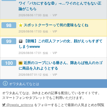
ワイ「バカにするな😡」→…ワイのとんでもない正
論がこちら
2026/08/06 17:00
VIP
98
スポットクーラーって何の意味もなくね
2026/08/06 17:03
VIP
99
【朗報】この巨人ファンの女、顔がえっちすぎて
しまうwwww
2026/08/06 17:01
VIP
100
近所のコープにいる爺さん、隙あらば他人のカゴ
に商品を入れようとする
2026/08/07 01:12
VIP
オワタあんてなとは
オワタあんてなは、2chまとめの記事を配信しているサイトです。
スマートフォンやタブレットでもご利用いただけます。
@owata_antenna
をフォローすることで最新の人気まとめが閲覧