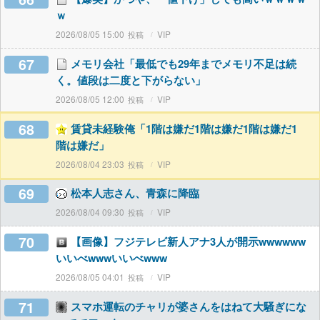
ｗ
2026/08/05 15:00
VIP
67
メモリ会社「最低でも29年までメモリ不足は続
く。値段は二度と下がらない」
2026/08/05 12:00
VIP
68
賃貸未経験俺「1階は嫌だ1階は嫌だ1階は嫌だ1
階は嫌だ」
2026/08/04 23:03
VIP
69
松本人志さん、青森に降臨
2026/08/04 09:30
VIP
70
【画像】フジテレビ新人アナ3人が開示wwwwww
いいべwwwいいべwww
2026/08/05 04:01
VIP
71
スマホ運転のチャリが婆さんをはねて大騒ぎにな