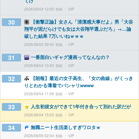
てけ
2026/08/04 12:00
VIP
30
【衝撃正論】女さん「清潔感大事だよ」男「大谷
翔平が泥だらけでも女は大谷翔平選ぶだろ」→…論
破した結果 7万いいねｗｗｗ
2026/08/05 09:00
VIP
31
一番面白いギャグ漫画ってなんなの？
2026/08/04 10:00
VIP
32
【朗報】最近の女子高生、「女の曲線」がくっき
りとわかる薄着でパシャリwwww
2026/08/04 11:09
VIP
33
人生初彼女ができて1年付き合って別れた訳だが
2026/08/04 15:03
VIP
34
無職ニート生活楽しすぎワロタｗ
2026/08/06 02:04
VIP