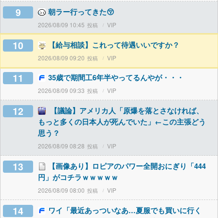
9
朝ラー行ってきた😚
2026/08/09 10:45
VIP
10
【給与相談】これって待遇いいですか？
2026/08/09 09:20
VIP
11
35歳で期間工6年半やってるんやが・・・
2026/08/09 09:33
VIP
12
【議論】アメリカ人「原爆を落とさなければ、
もっと多くの日本人が死んでいた」←この主張どう
思う？
2026/08/09 08:28
VIP
13
【画像あり】ロピアのパワー全開おにぎり「444
円」がコチラｗｗｗｗｗ
2026/08/09 08:00
VIP
14
ワイ「最近あっついなあ…夏服でも買いに行く