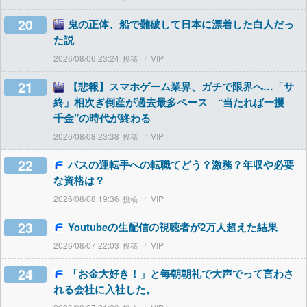
20
鬼の正体、船で難破して日本に漂着した白人だっ
た説
2026/08/06 23:24
VIP
21
【悲報】スマホゲーム業界、ガチで限界へ…「サ
終」相次ぎ倒産が過去最多ペース “当たれば一攫
千金”の時代が終わる
2026/08/08 23:38
VIP
22
バスの運転手への転職てどう？激務？年収や必要
な資格は？
2026/08/08 19:36
VIP
23
Youtubeの生配信の視聴者が2万人超えた結果
2026/08/07 22:03
VIP
24
「お金大好き！」と毎朝朝礼で大声でって言わさ
れる会社に入社した。