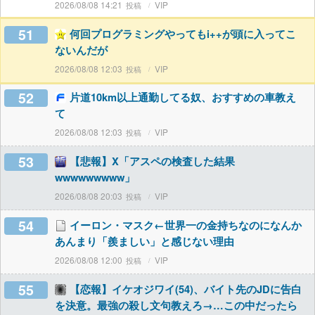
2026/08/08 14:21
VIP
51
何回プログラミングやってもi++が頭に入ってこ
ないんだが
2026/08/08 12:03
VIP
52
片道10km以上通勤してる奴、おすすめの車教え
て
2026/08/08 12:03
VIP
53
【悲報】X「アスペの検査した結果
wwwwwwwww」
2026/08/08 20:03
VIP
54
イーロン・マスク←世界一の金持ちなのになんか
あんまり「羨ましい」と感じない理由
2026/08/08 12:00
VIP
55
【恋報】イケオジワイ(54)、バイト先のJDに告白
を決意。最強の殺し文句教えろ→…この中だったら