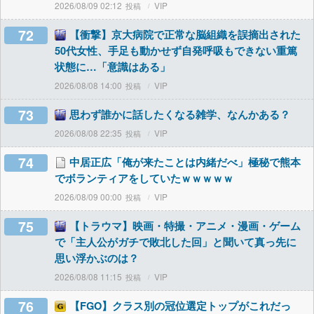
2026/08/09 02:12
VIP
72
【衝撃】京大病院で正常な脳組織を誤摘出された
50代女性、手足も動かせず自発呼吸もできない重篤
状態に…「意識はある」
2026/08/08 14:00
VIP
73
思わず誰かに話したくなる雑学、なんかある？
2026/08/08 22:35
VIP
74
中居正広「俺が来たことは内緒だべ」極秘で熊本
でボランティアをしていたｗｗｗｗｗ
2026/08/09 00:00
VIP
75
【トラウマ】映画・特撮・アニメ・漫画・ゲーム
で「主人公がガチで敗北した回」と聞いて真っ先に
思い浮かぶのは？
2026/08/08 11:15
VIP
76
【FGO】クラス別の冠位選定トップがこれだっ