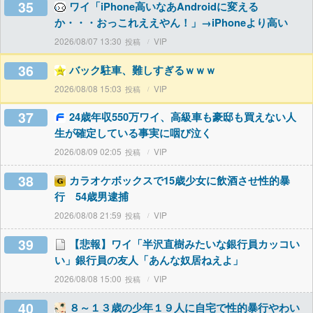
35
ワイ「iPhone高いなあAndroidに変える
か・・・おっこれええやん！」→iPhoneより高い
2026/08/07 13:30
VIP
36
バック駐車、難しすぎるｗｗｗ
2026/08/08 15:03
VIP
37
24歳年収550万ワイ、高級車も豪邸も買えない人
生が確定している事実に咽び泣く
2026/08/09 02:05
VIP
38
カラオケボックスで15歳少女に飲酒させ性的暴
行 54歳男逮捕
2026/08/08 21:59
VIP
39
【悲報】ワイ「半沢直樹みたいな銀行員カッコい
い」銀行員の友人「あんな奴居ねえよ」
2026/08/08 15:00
VIP
40
８～１３歳の少年１９人に自宅で性的暴行やわい