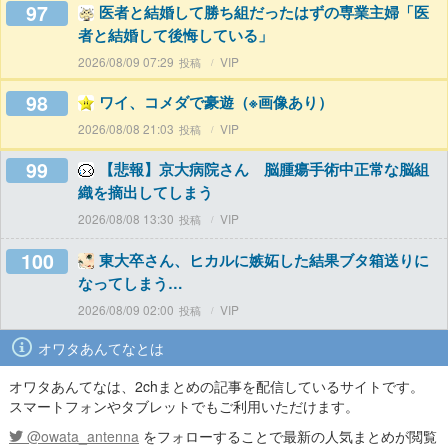
97
医者と結婚して勝ち組だったはずの専業主婦「医
者と結婚して後悔している」
2026/08/09 07:29
VIP
98
ワイ、コメダで豪遊（※画像あり）
2026/08/08 21:03
VIP
99
【悲報】京大病院さん 脳腫瘍手術中正常な脳組
織を摘出してしまう
2026/08/08 13:30
VIP
100
東大卒さん、ヒカルに嫉妬した結果ブタ箱送りに
なってしまう…
2026/08/09 02:00
VIP
オワタあんてなとは
オワタあんてなは、2chまとめの記事を配信しているサイトです。
スマートフォンやタブレットでもご利用いただけます。
@owata_antenna
をフォローすることで最新の人気まとめが閲覧