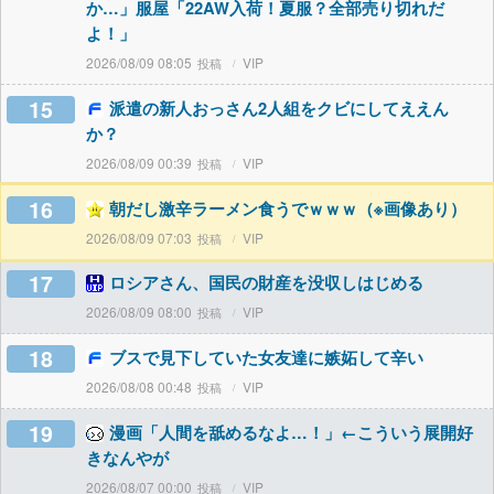
か…」服屋「22AW入荷！夏服？全部売り切れだ
よ！」
2026/08/09 08:05
VIP
15
派遣の新人おっさん2人組をクビにしてええん
か？
2026/08/09 00:39
VIP
16
朝だし激辛ラーメン食うでｗｗｗ（※画像あり）
2026/08/09 07:03
VIP
17
ロシアさん、国民の財産を没収しはじめる
2026/08/09 08:00
VIP
18
ブスで見下していた女友達に嫉妬して辛い
2026/08/08 00:48
VIP
19
漫画「人間を舐めるなよ…！」←こういう展開好
きなんやが
2026/08/07 00:00
VIP