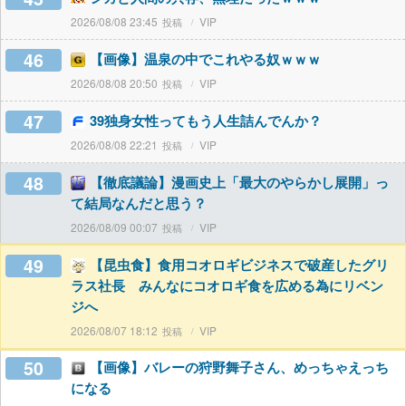
2026/08/08 23:45
VIP
46
【画像】温泉の中でこれやる奴ｗｗｗ
2026/08/08 20:50
VIP
47
39独身女性ってもう人生詰んでんか？
2026/08/08 22:21
VIP
48
【徹底議論】漫画史上「最大のやらかし展開」っ
て結局なんだと思う？
2026/08/09 00:07
VIP
49
【昆虫食】食用コオロギビジネスで破産したグリ
ラス社長 みんなにコオロギ食を広める為にリベン
ジへ
2026/08/07 18:12
VIP
50
【画像】バレーの狩野舞子さん、めっちゃえっち
になる