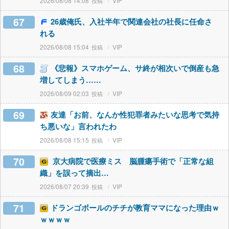
2026/08/08 14:08
VIP
67
26歳俺氏、入社半年で関連会社の社長に任命さ
れる
2026/08/08 15:04
VIP
68
《悲報》スマホゲーム、サ終が相次いで倒産も急
増してしまう……
2026/08/09 02:03
VIP
69
友達「お前、なんか性犯罪者みたいな思考で気持
ち悪いな」言われたわ
2026/08/08 15:15
VIP
70
京大病院で医療ミス 脳腫瘍手術で「正常な組
織」を誤って摘出…
2026/08/07 20:39
VIP
71
ドランゴボールのチチが教育ママになった理由ｗ
ｗｗｗｗ