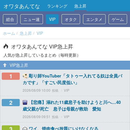
オワタあんてな
ランキング
急上昇
総合
ニュー速
VIP
オタク
エンタメ
ゲーム
ホーム
急上昇
VIP
オワタあんてな VIP急上昇
人気が急上昇しているまとめ（毎時更新）
VIP急上昇
1
彫り師YouTuber「タトゥー入れてる奴は全員バ
カです」「すごい民度低い」
2026/08/09 10:00
VIP
2
【悲痛】溺れた11歳息子を助けようと川へ…40
歳父親が死亡 息子は母親が救助 愛知
2026/08/09 09:51
VIP
3
ワイ、焼肉食べ放題にいけなくなる