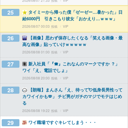
2026/08/07 21:33
VIP
25
タイミーから帰った僕「ゼーゼー…暑かった」日
給6000円 引きこもり彼女「おかえり…ｗｗｗ」
2026/08/07 00:03
VIP
26
【画像】思わず保存したくなる「笑える画像・最
高な画像」貼っていけｗｗｗｗｗ
2026/08/08 01:00
VIP
27
新入社員「『☎︎』これなんのマークですか ？」
ワイ「え、電話でしょ」
2026/08/08 20:00
VIP
28
【朗報】まんさん「え、待って💘低身長男性って
カワイイかも🫶」 チビ男がガチのマジでモテはじめ
る
2026/08/08 19:22
VIP
29
ワイ職場ですぐキレてしまう・・・