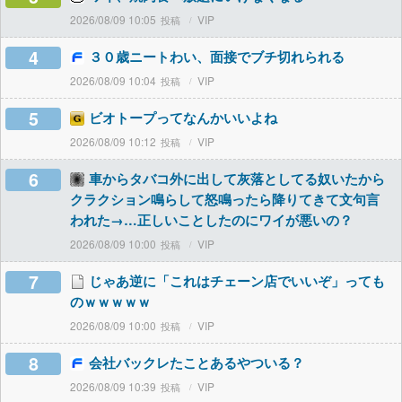
2026/08/09 10:05
VIP
4
３０歳ニートわい、面接でブチ切れられる
2026/08/09 10:04
VIP
5
ビオトープってなんかいいよね
2026/08/09 10:12
VIP
6
車からタバコ外に出して灰落としてる奴いたから
クラクション鳴らして怒鳴ったら降りてきて文句言
われた→…正しいことしたのにワイが悪いの？
2026/08/09 10:00
VIP
7
じゃあ逆に「これはチェーン店でいいぞ」っても
のｗｗｗｗｗ
2026/08/09 10:00
VIP
8
会社バックレたことあるやついる？
2026/08/09 10:39
VIP