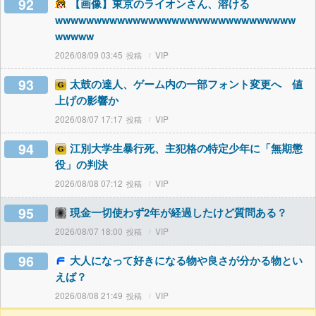
92
【画像】東京のライオンさん、溶ける
wwwwwwwwwwwwwwwwwwwwwwwwwwwwwww
wwwww
2026/08/09 03:45
VIP
93
太鼓の達人、ゲーム内の一部フォント変更へ 値
上げの影響か
2026/08/07 17:17
VIP
94
江別大学生暴行死、主犯格の特定少年に「無期懲
役」の判決
2026/08/08 07:12
VIP
95
現金一切使わず2年が経過したけど質問ある？
2026/08/07 18:00
VIP
96
大人になって好きになる物や良さが分かる物とい
えば？
2026/08/08 21:49
VIP