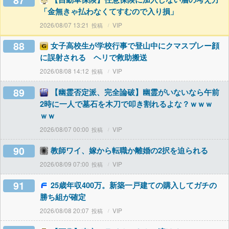
87
「金無きゃ払わなくてすむので入り損」
2026/08/07 13:21
VIP
88
女子高校生が学校行事で登山中にクマスプレー顔
に誤射される ヘリで救助搬送
2026/08/08 14:12
VIP
89
【幽霊否定派、完全論破】幽霊がいないなら午前
2時に一人で墓石を木刀で叩き割れるよな？ｗｗｗ
ｗｗ
2026/08/07 00:00
VIP
90
教師ワイ、嫁から転職か離婚の2択を迫られる
2026/08/09 07:00
VIP
91
25歳年収400万。新築一戸建ての購入してガチの
勝ち組が確定
2026/08/08 20:07
VIP