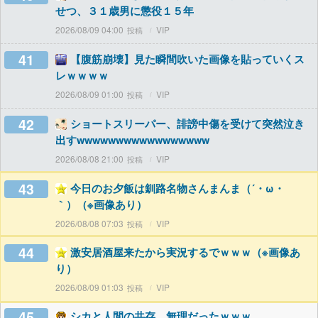
せつ、３１歳男に懲役１５年
2026/08/09 04:00
VIP
41
【腹筋崩壊】見た瞬間吹いた画像を貼っていくス
レｗｗｗｗ
2026/08/09 01:00
VIP
42
ショートスリーパー、誹謗中傷を受けて突然泣き
出すwwwwwwwwwwwwwwwww
2026/08/08 21:00
VIP
43
今日のお夕飯は釧路名物さんまんま（´・ω・
｀）（※画像あり）
2026/08/08 07:03
VIP
44
激安居酒屋来たから実況するでｗｗｗ（※画像あ
り）
2026/08/09 01:03
VIP
45
シカと人間の共存、無理だったｗｗｗ