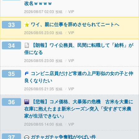
改名ｗｗｗｗ
2026/08/07 02:03
VIP
33
ワイ、親に仕事を辞めさせられてニートへ
2026/08/05 23:03
VIP
34
【朗報】ワイ公務員、民間に転職して「給料」が
倍になる
2026/08/05 23:00
VIP
35
コンビニ店員だけど常連の上戸彩似の女の子と仲
良くなりたい
2026/08/05 21:35
VIP
36
【悲報】コメ価格、大暴落の危機 古米を大量に
在庫に抱えたまま新米シーズン突入「安すぎて米農
家が生活できない」
2026/08/05 14:00
VIP
37
ガチャガチャ争奪戦がやばい件