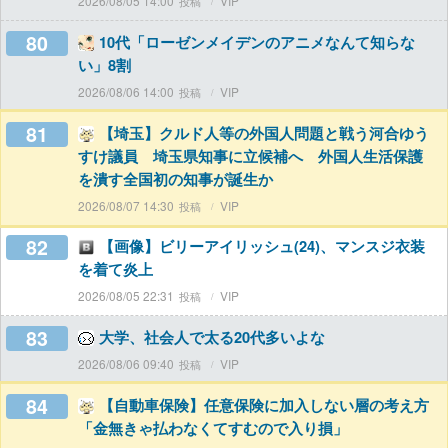
2026/08/05 14:00
VIP
80
10代「ローゼンメイデンのアニメなんて知らな
い」8割
2026/08/06 14:00
VIP
81
【埼玉】クルド人等の外国人問題と戦う河合ゆう
すけ議員 埼玉県知事に立候補へ 外国人生活保護
を潰す全国初の知事が誕生か
2026/08/07 14:30
VIP
82
【画像】ビリーアイリッシュ(24)、マンスジ衣装
を着て炎上
2026/08/05 22:31
VIP
83
大学、社会人で太る20代多いよな
2026/08/06 09:40
VIP
84
【自動車保険】任意保険に加入しない層の考え方
「金無きゃ払わなくてすむので入り損」