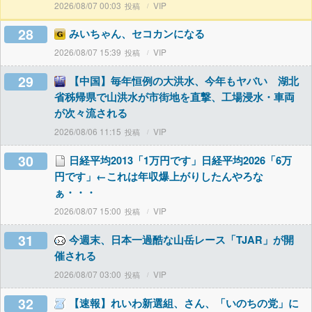
2026/08/07 00:03
VIP
28
みいちゃん、セコカンになる
2026/08/07 15:39
VIP
29
【中国】毎年恒例の大洪水、今年もヤバい 湖北
省秭帰県で山洪水が市街地を直撃、工場浸水・車両
が次々流される
2026/08/06 11:15
VIP
30
日経平均2013「1万円です」日経平均2026「6万
円です」←これは年収爆上がりしたんやろな
ぁ・・・
2026/08/07 15:00
VIP
31
今週末、日本一過酷な山岳レース「TJAR」が開
催される
2026/08/07 03:00
VIP
32
【速報】れいわ新選組、さん、「いのちの党」に