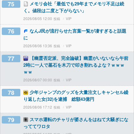
75
メモリ会社「最低でも29年までメモリ不足は続
く。値段は二度と下がらない」
2026/08/05 12:00
VIP
76
なんJ民が流行らせた言葉一覧が凄すぎると話題
に
2026/08/06 13:36
VIP
77
【幽霊否定派、完全論破】幽霊がいないなら午前
2時に一人で墓石を木刀で叩き割れるよな？ｗｗｗ
ｗｗ
2026/08/07 00:00
VIP
78
少年ジャンプのグッズを大量注文しキャンセル繰
り返した女(32)を逮捕 総額43億円
2026/08/06 17:12
VIP
79
スマホ運転のチャリが婆さんをはねて大騒ぎにな
っててワロタ