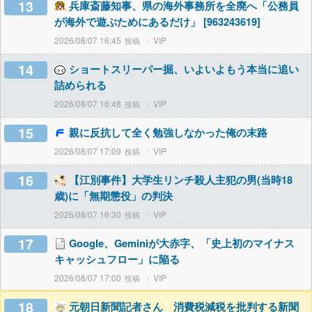
13
兵庫斎藤知事、県の海外事務所を全廃へ「公務員
が海外で遊ぶためにあるだけ」 [963243619]
2026/08/07 16:45
VIP
14
ショートスリーパー掘、いよいよもう本当に追い
詰められる
2026/08/07 16:48
VIP
15
親に反抗して全く勉強しなかった俺の末路
2026/08/07 17:09
VIP
16
【江別事件】大学生リンチ殺人主犯の男(当時18
歳)に「無期懲役」の判決
2026/08/07 16:30
VIP
17
Google、Geminiが大赤字、「史上初のマイナス
キャッシュフロー」に陥る
2026/08/07 17:00
VIP
18
元朝日新聞記者さん 消費税減税を批判する新聞