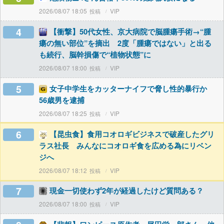
2026/08/07 18:05
VIP
4
【衝撃】50代女性、京大病院で脳腫瘍手術→“腫
瘍の無い部位”を摘出 2度「腫瘍ではない」と出る
も続行、脳幹損傷で“植物状態”に
2026/08/07 18:00
VIP
5
女子中学生をカッターナイフで脅し性的暴行か
56歳男を逮捕
2026/08/07 18:25
VIP
6
【昆虫食】食用コオロギビジネスで破産したグリ
ラス社長 みんなにコオロギ食を広める為にリベン
ジへ
2026/08/07 18:12
VIP
7
現金一切使わず2年が経過したけど質問ある？
2026/08/07 18:00
VIP