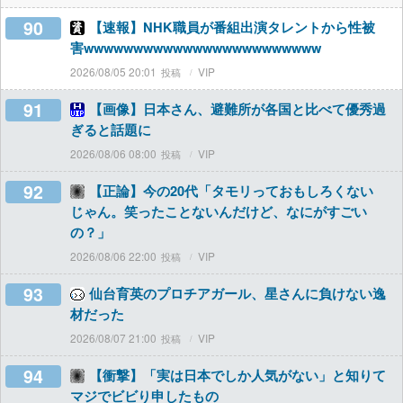
90
【速報】NHK職員が番組出演タレントから性被
害wwwwwwwwwwwwwwwwwwwwwwww
2026/08/05 20:01
VIP
91
【画像】日本さん、避難所が各国と比べて優秀過
ぎると話題に
2026/08/06 08:00
VIP
92
【正論】今の20代「タモリっておもしろくない
じゃん。笑ったことないんだけど、なにがすごい
の？」
2026/08/06 22:00
VIP
93
仙台育英のプロチアガール、星さんに負けない逸
材だった
2026/08/07 21:00
VIP
94
【衝撃】「実は日本でしか人気がない」と知りて
マジでビビり申したもの