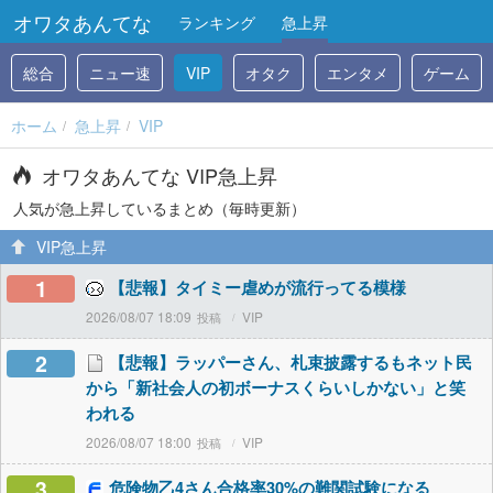
オワタあんてな
ランキング
急上昇
総合
ニュー速
VIP
オタク
エンタメ
ゲーム
ホーム
急上昇
VIP
オワタあんてな VIP急上昇
人気が急上昇しているまとめ（毎時更新）
VIP急上昇
1
【悲報】タイミー虐めが流行ってる模様
2026/08/07 18:09
VIP
2
【悲報】ラッパーさん、札束披露するもネット民
から「新社会人の初ボーナスくらいしかない」と笑
われる
2026/08/07 18:00
VIP
3
危険物乙4さん合格率30%の難関試験になる