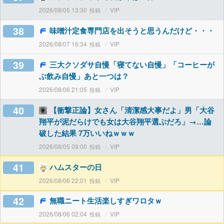
2026/08/05 13:30
VIP
38
味噌汁定食専門店を出そうと思うんだけど・・・
2026/08/07 16:34
VIP
39
三大クソダサ自慢「寝てない自慢」「コーヒーが
ぶ飲み自慢」あと一つは？
2026/08/06 21:05
VIP
40
【衝撃正論】女さん「清潔感大事だよ」男「大谷
翔平が泥だらけでも女は大谷翔平選ぶだろ」→…論
破した結果 7万いいねｗｗｗ
2026/08/05 09:00
VIP
41
ハムスターの日
2026/08/06 22:01
VIP
42
無職ニート生活楽しすぎワロタｗ
2026/08/06 02:04
VIP