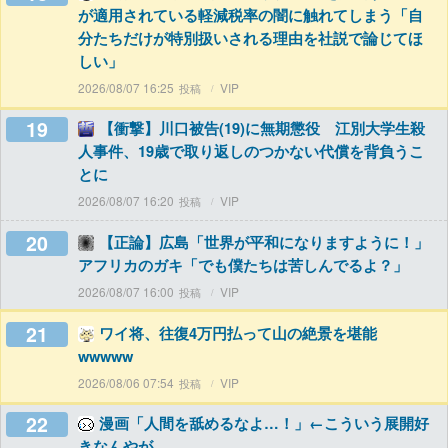
が適用されている軽減税率の闇に触れてしまう「自
分たちだけが特別扱いされる理由を社説で論じてほ
しい」
2026/08/07 16:25
VIP
19
【衝撃】川口被告(19)に無期懲役 江別大学生殺
人事件、19歳で取り返しのつかない代償を背負うこ
とに
2026/08/07 16:20
VIP
20
【正論】広島「世界が平和になりますように！」
アフリカのガキ「でも僕たちは苦しんでるよ？」
2026/08/07 16:00
VIP
21
ワイ将、往復4万円払って山の絶景を堪能
wwwww
2026/08/06 07:54
VIP
22
漫画「人間を舐めるなよ…！」←こういう展開好
きなんやが