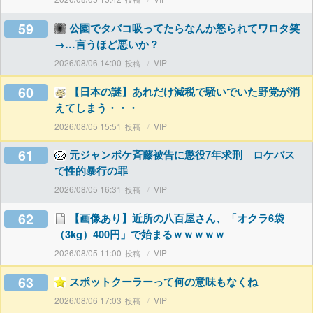
59
公園でタバコ吸ってたらなんか怒られてワロタ笑
→…言うほど悪いか？
2026/08/06 14:00
VIP
60
【日本の謎】あれだけ減税で騒いでいた野党が消
えてしまう・・・
2026/08/05 15:51
VIP
61
元ジャンポケ斉藤被告に懲役7年求刑 ロケバス
で性的暴行の罪
2026/08/05 16:31
VIP
62
【画像あり】近所の八百屋さん、「オクラ6袋
（3kg）400円」で始まるｗｗｗｗｗ
2026/08/05 11:00
VIP
63
スポットクーラーって何の意味もなくね
2026/08/06 17:03
VIP