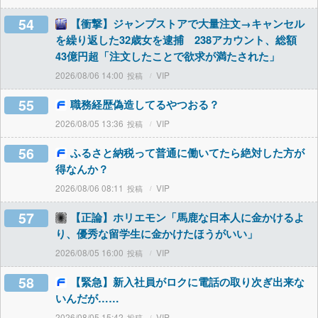
54
【衝撃】ジャンプストアで大量注文→キャンセル
を繰り返した32歳女を逮捕 238アカウント、総額
43億円超「注文したことで欲求が満たされた」
2026/08/06 14:00
VIP
55
職務経歴偽造してるやつおる？
2026/08/05 13:36
VIP
56
ふるさと納税って普通に働いてたら絶対した方が
得なんか？
2026/08/06 08:11
VIP
57
【正論】ホリエモン「馬鹿な日本人に金かけるよ
り、優秀な留学生に金かけたほうがいい」
2026/08/05 16:00
VIP
58
【緊急】新入社員がロクに電話の取り次ぎ出来な
いんだが……
2026/08/05 15:42
VIP