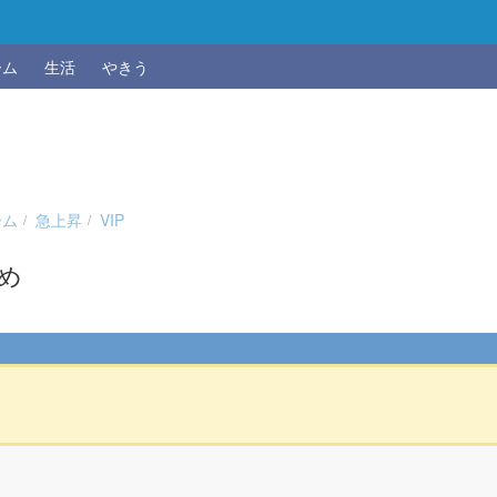
ーム
生活
やきう
ーム
急上昇
VIP
とめ
ｗ