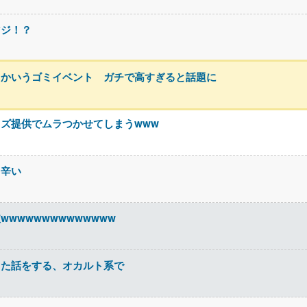
マジ！？
とかいうゴミイベント ガチで高すぎると話題に
ズ提供でムラつかせてしまうwww
て辛い
wwwwwwwwwwwwww
った話をする、オカルト系で