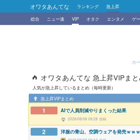
オワタあんてな
ランキング
急上昇
総合
ニュー速
VIP
オタク
エンタメ
ゲ
ホ
オワタあんてな 急上昇VIPま
人気が急上昇しているまとめ（毎時更新）
急上昇VIPまとめ
1
AIで人員削減やりまくった結果
2026/08/08 09:28
2
洋服の青山、空調ウェアを発売ｗｗ
2026/08/08 09:12