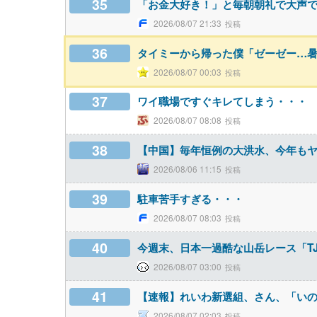
35
「お金大好き！」と毎朝朝礼で大声
2026/08/07 21:33
36
タイミーから帰った僕「ゼーゼー…暑
2026/08/07 00:03
37
ワイ職場ですぐキレてしまう・・・
2026/08/07 08:08
38
【中国】毎年恒例の大洪水、今年も
2026/08/06 11:15
39
駐車苦手すぎる・・・
2026/08/07 08:03
40
今週末、日本一過酷な山岳レース「T
2026/08/07 03:00
41
【速報】れいわ新選組、さん、「い
2026/08/07 02:03