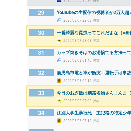
29
Youtubeの生配信の視聴者が2万人
2026/08/07 22:03
30
一番綺麗な昆虫ってこれだよな（※画
2026/08/07 23:03
31
カップ焼きそばのお湯捨てる方法っ
2026/08/08 01:46
32
鹿児島市電と車が衝突…運転手は事
2026/08/08 06:12
33
今日のお夕飯は釧路名物さんまんま（
2026/08/08 07:03
34
江別大学生暴行死、主犯格の特定少
2026/08/08 07:12