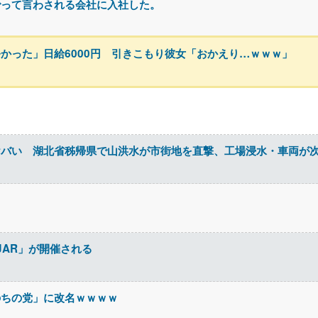
でって言わされる会社に入社した。
かった」日給6000円 引きこもり彼女「おかえり…ｗｗｗ」
ヤバい 湖北省秭帰県で山洪水が市街地を直撃、工場浸水・車両が
JAR」が開催される
のちの党」に改名ｗｗｗｗ