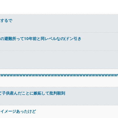
説するで
の避難所って10年前と同レベルなの(ドン引き
wwwwwwwwwwwwwwwwwwwwwwwwwwwwwwwwwww
して子供産んだことに嫉妬して批判殺到
なイメージあったけど