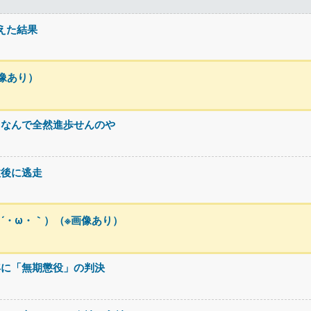
超えた結果
像あり）
てなんで全然進歩せんのや
故後に逃走
´・ω・｀）（※画像あり）
年に「無期懲役」の判決