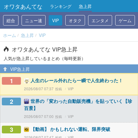
オワタあんてな
ランキング
急上昇
総合
ニュー速
VIP
オタク
エンタメ
ゲーム
ホーム
急上昇
VIP
オワタあんてな VIP急上昇
人気が急上昇しているまとめ（毎時更新）
VIP急上昇
1
人生のレール外れたら一瞬で人生終わった！
2026/08/07 07:37
VIP
2
世界の「変わった自動販売機」を貼っていく【珍
百景】
2026/08/07 07:00
VIP
3
【動画】 かもしれない運転、限界突破
2026/08/07 07:47
VIP