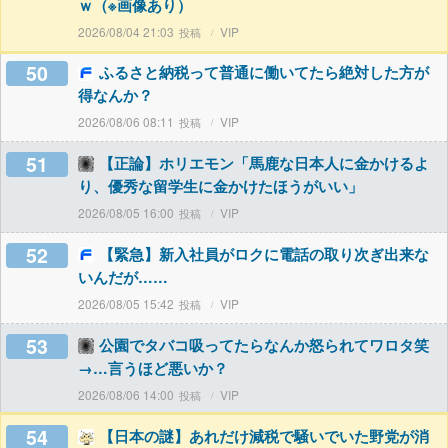
ｗ（※画像あり）
2026/08/04 21:03
VIP
50
ふるさと納税って普通に働いてたら絶対した方が
得なんか？
2026/08/06 08:11
VIP
51
【正論】ホリエモン「馬鹿な日本人に金かけるよ
り、優秀な留学生に金かけたほうがいい」
2026/08/05 16:00
VIP
52
【緊急】新入社員がロクに電話の取り次ぎ出来な
いんだが……
2026/08/05 15:42
VIP
53
公園でタバコ吸ってたらなんか怒られてワロタ笑
→…言うほど悪いか？
2026/08/06 14:00
VIP
54
【日本の謎】あれだけ減税で騒いでいた野党が消