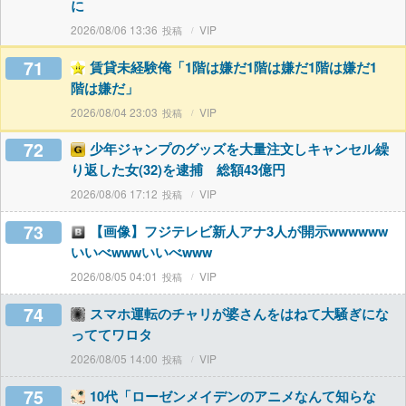
に
2026/08/06 13:36
VIP
71
賃貸未経験俺「1階は嫌だ1階は嫌だ1階は嫌だ1
階は嫌だ」
2026/08/04 23:03
VIP
72
少年ジャンプのグッズを大量注文しキャンセル繰
り返した女(32)を逮捕 総額43億円
2026/08/06 17:12
VIP
73
【画像】フジテレビ新人アナ3人が開示wwwwww
いいべwwwいいべwww
2026/08/05 04:01
VIP
74
スマホ運転のチャリが婆さんをはねて大騒ぎにな
っててワロタ
2026/08/05 14:00
VIP
75
10代「ローゼンメイデンのアニメなんて知らな