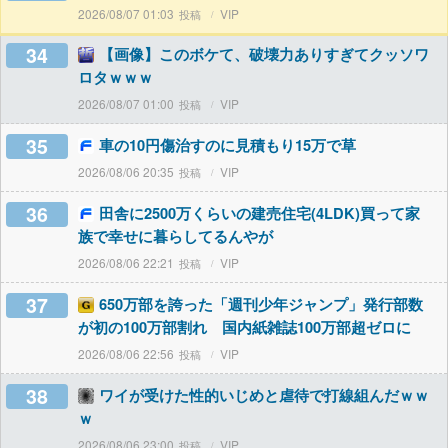
2026/08/07 01:03
VIP
34
【画像】このボケて、破壊力ありすぎてクッソワ
ロタｗｗｗ
2026/08/07 01:00
VIP
35
車の10円傷治すのに見積もり15万で草
2026/08/06 20:35
VIP
36
田舎に2500万くらいの建売住宅(4LDK)買って家
族で幸せに暮らしてるんやが
2026/08/06 22:21
VIP
37
650万部を誇った「週刊少年ジャンプ」発行部数
が初の100万部割れ 国内紙雑誌100万部超ゼロに
2026/08/06 22:56
VIP
38
ワイが受けた性的いじめと虐待で打線組んだｗｗ
ｗ
2026/08/06 23:00
VIP