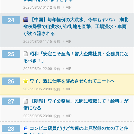
2026/08/07 01:12
VIP
24
【中国】毎年恒例の大洪水、今年もヤバい 湖北
省秭帰県で山洪水が市街地を直撃、工場浸水・車両
が次々流される
2026/08/06 11:15
VIP
25
昭和「安定こそ至高！皆大企業社員・公務員にな
るべき！」
2026/08/04 22:00
VIP
26
ワイ、親に仕事を辞めさせられてニートへ
2026/08/05 23:03
VIP
27
【朗報】ワイ公務員、民間に転職して「給料」が
倍になる
2026/08/05 23:00
VIP
28
コンビニ店員だけど常連の上戸彩似の女の子と仲