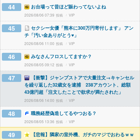
44
お台場って昔ほど賑わってないよね
2026/08/06 07:39
VIP
45
セクシー女優「熊本に300万円寄付します」 アン
チ「汚い金ありがとう♥」
2026/08/06 11:00
VIP
46
みなさんフロスしてますか？
2026/08/05 09:12
VIP
47
【衝撃】ジャンプストアで大量注文→キャンセル
を繰り返した32歳女を逮捕 238アカウント、総額
43億円超「注文したことで欲求が満たされた」
2026/08/06 14:00
VIP
48
職務経歴偽造してるやつおる？
2026/08/05 13:36
VIP
49
【悲報】隣家の室外機、ガチのマジでおわるｗｗ