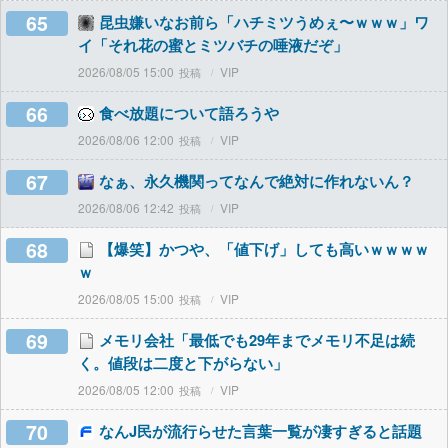
65
昆虫嫌いなお前ら「ハチミツうめぇ〜ｗｗｗ」ワ
イ「それ花の蜜とミツバチの唾液だぞ」
2026/08/05 15:00
VIP
66
食べ放題について語ろうや
2026/08/06 12:00
VIP
67
なぁ、永久機関ってなんで絶対に作れないん？
2026/08/06 12:42
VIP
68
【爆笑】かつや、「値下げ」しても高いｗｗｗｗ
ｗ
2026/08/05 15:00
VIP
69
メモリ会社「最低でも29年までメモリ不足は続
く。値段は二度と下がらない」
2026/08/05 12:00
VIP
70
なんJ民が流行らせた言葉一覧が凄すぎると話題