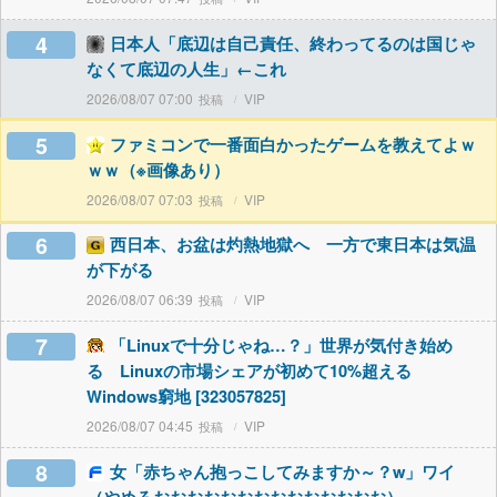
4
日本人「底辺は自己責任、終わってるのは国じゃ
なくて底辺の人生」←これ
2026/08/07 07:00
VIP
5
ファミコンで一番面白かったゲームを教えてよｗ
ｗｗ（※画像あり）
2026/08/07 07:03
VIP
6
西日本、お盆は灼熱地獄へ 一方で東日本は気温
が下がる
2026/08/07 06:39
VIP
7
「Linuxで十分じゃね…？」世界が気付き始め
る Linuxの市場シェアが初めて10%超える
Windows窮地 [323057825]
2026/08/07 04:45
VIP
8
女「赤ちゃん抱っこしてみますか～？w」ワイ