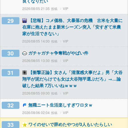
良くなりたい
2026/08/05 21:35
VIP
29
【悲報】コメ価格、大暴落の危機 古米を大量に
在庫に抱えたまま新米シーズン突入「安すぎて米農
家が生活できない」
2026/08/05 14:00
VIP
30
ガチャガチャ争奪戦がやばい件
2026/08/05 13:30
VIP
31
【衝撃正論】女さん「清潔感大事だよ」男「大谷
翔平が泥だらけでも女は大谷翔平選ぶだろ」→…論
破した結果 7万いいねｗｗｗ
2026/08/05 09:00
VIP
32
無職ニート生活楽しすぎワロタｗ
2026/08/06 02:04
VIP
33
ワイのせいで辞めたやつが3人もいたらしい