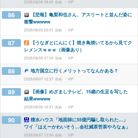
2026/08/06 08:00
VIP
86
【悲報】亀梨和也さん、アスリートと並んだ姿に
衝撃wwwww
2026/08/05 00:01
VIP
87
【うなぎとにんにく】焼き鳥焼いてるから見てク
レメンスｗｗｗ（画像あり）
2026/08/06 07:30
VIP
88
地方国立に行くメリットってなんかある？
2026/08/07 12:37
VIP
89
【画像】めざましテレビ、15歳の生足を写した
結果wwwww
2026/08/06 16:31
VIP
90
積水ハウス「地面師に55億円騙し取られた…」
ワイ「はえーかわいそう…会社滅茶苦茶やろなぁ」
2026/08/07 12:50
VIP