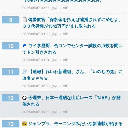
（やめろおおおおおおおおおおおおおお）
2026/08/07 02:11
VIP
9
偽警察官「保釈金を払えば逮捕されずに済むよ」
３０代男性が1342万円だまし取られる
2026/08/07 00:00
VIP
10
ワイ学歴厨、合コンでセンター試験の点数を聞い
てドン引きされる
2026/08/07 00:04
VIP
11
【速報】れいわ新選組、さん、「いのちの党」に
改名ｗｗｗｗ
2026/08/07 02:03
VIP
12
今週末、日本一過酷な山岳レース「TJAR」が開
催される
2026/08/07 03:00
VIP
13
ジャンプラ、モーニングみたいな新連載が始まる