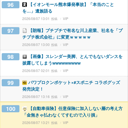
96
【イオンモール熊本爆発事故】「本当のこと
を…」遺族語る
2026/08/07 13:01
VIP
97
【朗報】プチプチで有名な川上産業、社名を「プ
チプチ株式会社」に変更ｗｗｗｗｗ
2026/08/07 13:00
VIP
98
【画像】スレンダー美脚、とんでもないダンスを
披露してしまうwwwwwwwww
2026/08/07 02:01
VIP
99
パワプロクンポケット×#スポニチ コラボグッズ
発売決定！
2026/08/07 13:16
VIP
100
【自動車保険】任意保険に加入しない層の考え方
「金無きゃ払わなくてすむので入り損」
2026/08/07 13:21
VIP