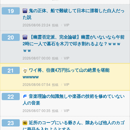
19
鬼の正体、船で難破して日本に漂着した白人だっ
た説
2026/08/06 23:24
VIP
20
【幽霊否定派、完全論破】幽霊がいないなら午前
2時に一人で墓石を木刀で叩き割れるよな？ｗｗｗ
ｗｗ
2026/08/07 00:00
VIP
21
ワイ将、往復4万円払って山の絶景を堪能
wwwww
2026/08/06 07:54
VIP
22
音楽理論の知識無しや楽器の技術を修めていない
人の音楽
2026/08/07 00:35
VIP
23
近所のコープにいる爺さん、隙あらば他人のカゴ
に商品を入れようとする