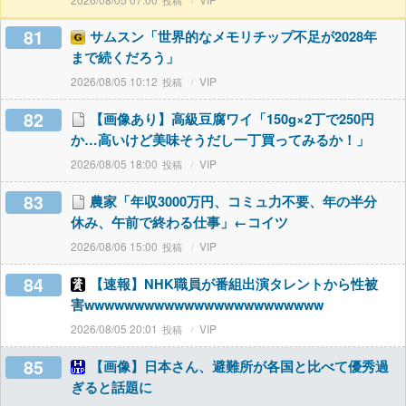
81
サムスン「世界的なメモリチップ不足が2028年
まで続くだろう」
2026/08/05 10:12
VIP
82
【画像あり】高級豆腐ワイ「150g×2丁で250円
か…高いけど美味そうだし一丁買ってみるか！」
2026/08/05 18:00
VIP
83
農家「年収3000万円、コミュ力不要、年の半分
休み、午前で終わる仕事」←コイツ
2026/08/06 15:00
VIP
84
【速報】NHK職員が番組出演タレントから性被
害wwwwwwwwwwwwwwwwwwwwwwww
2026/08/05 20:01
VIP
85
【画像】日本さん、避難所が各国と比べて優秀過
ぎると話題に