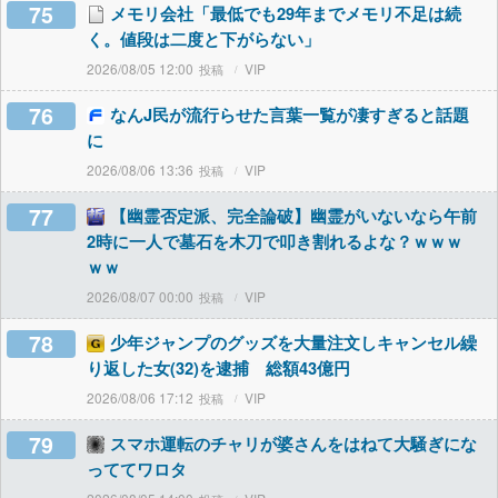
75
メモリ会社「最低でも29年までメモリ不足は続
く。値段は二度と下がらない」
2026/08/05 12:00
VIP
76
なんJ民が流行らせた言葉一覧が凄すぎると話題
に
2026/08/06 13:36
VIP
77
【幽霊否定派、完全論破】幽霊がいないなら午前
2時に一人で墓石を木刀で叩き割れるよな？ｗｗｗ
ｗｗ
2026/08/07 00:00
VIP
78
少年ジャンプのグッズを大量注文しキャンセル繰
り返した女(32)を逮捕 総額43億円
2026/08/06 17:12
VIP
79
スマホ運転のチャリが婆さんをはねて大騒ぎにな
っててワロタ