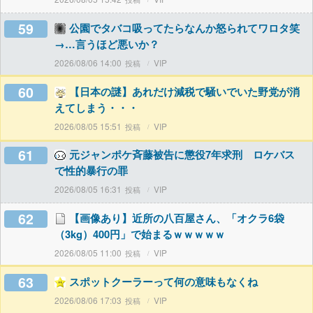
59
公園でタバコ吸ってたらなんか怒られてワロタ笑
→…言うほど悪いか？
2026/08/06 14:00
VIP
60
【日本の謎】あれだけ減税で騒いでいた野党が消
えてしまう・・・
2026/08/05 15:51
VIP
61
元ジャンポケ斉藤被告に懲役7年求刑 ロケバス
で性的暴行の罪
2026/08/05 16:31
VIP
62
【画像あり】近所の八百屋さん、「オクラ6袋
（3kg）400円」で始まるｗｗｗｗｗ
2026/08/05 11:00
VIP
63
スポットクーラーって何の意味もなくね
2026/08/06 17:03
VIP