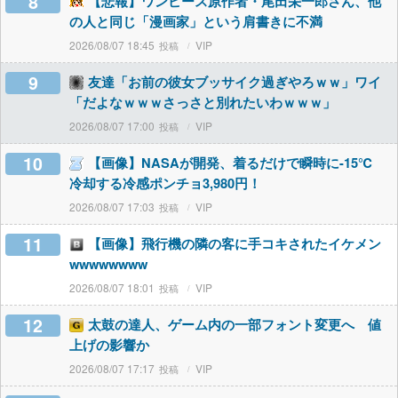
8
【悲報】ワンピース原作者・尾田栄一郎さん、他
の人と同じ「漫画家」という肩書きに不満
2026/08/07 18:45
VIP
9
友達「お前の彼女ブッサイク過ぎやろｗｗ」ワイ
「だよなｗｗｗさっさと別れたいわｗｗｗ」
2026/08/07 17:00
VIP
10
【画像】NASAが開発、着るだけで瞬時に-15℃
冷却する冷感ポンチョ3,980円！
2026/08/07 17:03
VIP
11
【画像】飛行機の隣の客に手コキされたイケメン
wwwwwwww
2026/08/07 18:01
VIP
12
太鼓の達人、ゲーム内の一部フォント変更へ 値
上げの影響か
2026/08/07 17:17
VIP