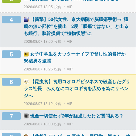
2026/08/07 18:05
VIP
4
【衝撃】50代女性、京大病院で脳腫瘍手術→“腫
瘍の無い部位”を摘出 2度「腫瘍ではない」と出る
も続行、脳幹損傷で“植物状態”に
2026/08/07 18:00
VIP
5
女子中学生をカッターナイフで脅し性的暴行か
56歳男を逮捕
2026/08/07 18:25
VIP
6
【昆虫食】食用コオロギビジネスで破産したグリ
ラス社長 みんなにコオロギ食を広める為にリベン
ジへ
2026/08/07 18:12
VIP
7
現金一切使わず2年が経過したけど質問ある？
2026/08/07 18:00
VIP