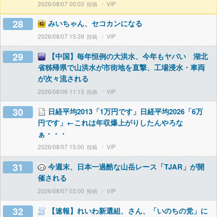
2026/08/07 00:03
VIP
28
みいちゃん、セコカンになる
2026/08/07 15:39
VIP
29
【中国】毎年恒例の大洪水、今年もヤバい 湖北
省秭帰県で山洪水が市街地を直撃、工場浸水・車両
が次々流される
2026/08/06 11:15
VIP
30
日経平均2013「1万円です」日経平均2026「6万
円です」←これは年収爆上がりしたんやろな
ぁ・・・
2026/08/07 15:00
VIP
31
今週末、日本一過酷な山岳レース「TJAR」が開
催される
2026/08/07 03:00
VIP
32
【速報】れいわ新選組、さん、「いのちの党」に