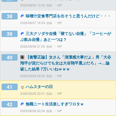
2026/08/05 13:30
VIP
38
味噌汁定食専門店を出そうと思うんだけど・・・
2026/08/07 16:34
VIP
39
三大クソダサ自慢「寝てない自慢」「コーヒーが
ぶ飲み自慢」あと一つは？
2026/08/06 21:05
VIP
40
【衝撃正論】女さん「清潔感大事だよ」男「大谷
翔平が泥だらけでも女は大谷翔平選ぶだろ」→…論
破した結果 7万いいねｗｗｗ
2026/08/05 09:00
VIP
41
ハムスターの日
2026/08/06 22:01
VIP
42
無職ニート生活楽しすぎワロタｗ
2026/08/06 02:04
VIP