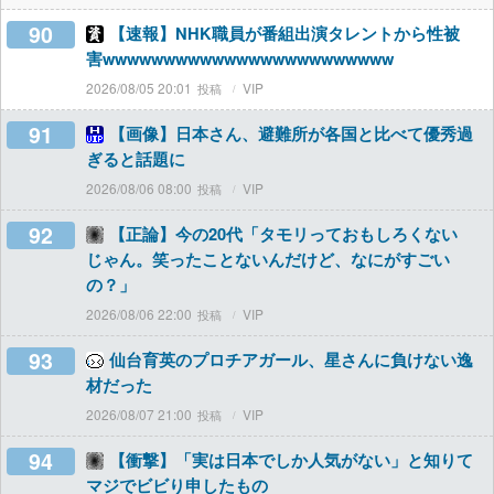
90
【速報】NHK職員が番組出演タレントから性被
害wwwwwwwwwwwwwwwwwwwwwwww
2026/08/05 20:01
VIP
91
【画像】日本さん、避難所が各国と比べて優秀過
ぎると話題に
2026/08/06 08:00
VIP
92
【正論】今の20代「タモリっておもしろくない
じゃん。笑ったことないんだけど、なにがすごい
の？」
2026/08/06 22:00
VIP
93
仙台育英のプロチアガール、星さんに負けない逸
材だった
2026/08/07 21:00
VIP
94
【衝撃】「実は日本でしか人気がない」と知りて
マジでビビり申したもの