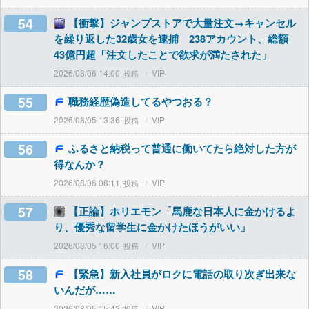
54
【衝撃】ジャンプストアで大量注文→キャンセル
を繰り返した32歳女を逮捕 238アカウント、総額
43億円超「注文したことで欲求が満たされた」
2026/08/06 14:00
VIP
55
職務経歴偽造してるやつおる？
2026/08/05 13:36
VIP
56
ふるさと納税って普通に働いてたら絶対した方が
得なんか？
2026/08/06 08:11
VIP
57
【正論】ホリエモン「馬鹿な日本人に金かけるよ
り、優秀な留学生に金かけたほうがいい」
2026/08/05 16:00
VIP
58
【緊急】新入社員がロクに電話の取り次ぎ出来な
いんだが……
2026/08/05 15:42
VIP