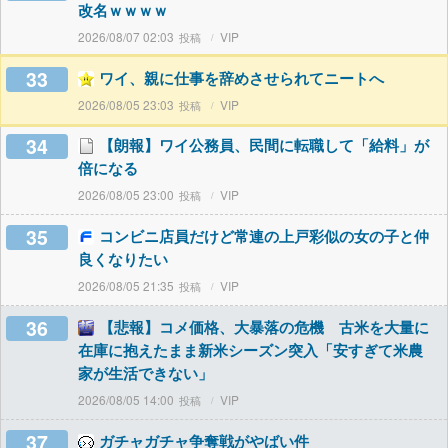
改名ｗｗｗｗ
2026/08/07 02:03
VIP
33
ワイ、親に仕事を辞めさせられてニートへ
2026/08/05 23:03
VIP
34
【朗報】ワイ公務員、民間に転職して「給料」が
倍になる
2026/08/05 23:00
VIP
35
コンビニ店員だけど常連の上戸彩似の女の子と仲
良くなりたい
2026/08/05 21:35
VIP
36
【悲報】コメ価格、大暴落の危機 古米を大量に
在庫に抱えたまま新米シーズン突入「安すぎて米農
家が生活できない」
2026/08/05 14:00
VIP
37
ガチャガチャ争奪戦がやばい件