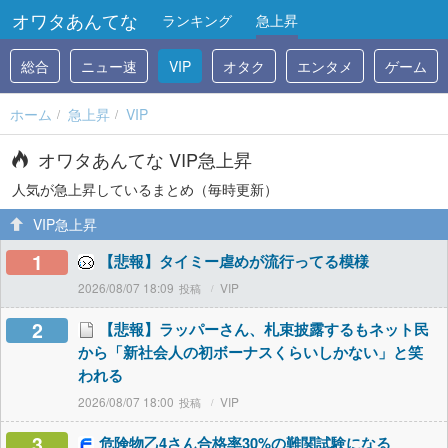
オワタあんてな
ランキング
急上昇
総合
ニュー速
VIP
オタク
エンタメ
ゲーム
ホーム
急上昇
VIP
オワタあんてな VIP急上昇
人気が急上昇しているまとめ（毎時更新）
VIP急上昇
1
【悲報】タイミー虐めが流行ってる模様
2026/08/07 18:09
VIP
2
【悲報】ラッパーさん、札束披露するもネット民
から「新社会人の初ボーナスくらいしかない」と笑
われる
2026/08/07 18:00
VIP
3
危険物乙4さん合格率30%の難関試験になる