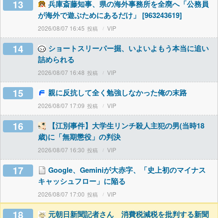
13
兵庫斎藤知事、県の海外事務所を全廃へ「公務員
が海外で遊ぶためにあるだけ」 [963243619]
2026/08/07 16:45
VIP
14
ショートスリーパー掘、いよいよもう本当に追い
詰められる
2026/08/07 16:48
VIP
15
親に反抗して全く勉強しなかった俺の末路
2026/08/07 17:09
VIP
16
【江別事件】大学生リンチ殺人主犯の男(当時18
歳)に「無期懲役」の判決
2026/08/07 16:30
VIP
17
Google、Geminiが大赤字、「史上初のマイナス
キャッシュフロー」に陥る
2026/08/07 17:00
VIP
18
元朝日新聞記者さん 消費税減税を批判する新聞