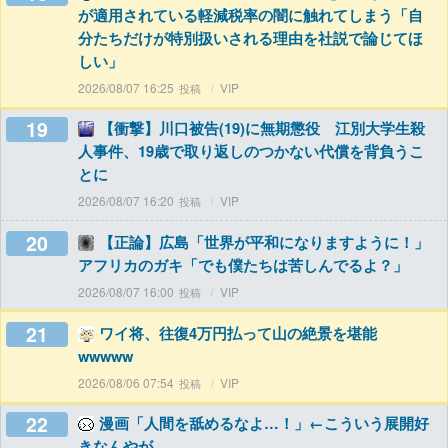
が適用されている軽減税率の闇に触れてしまう「自
分たちだけが特別扱いされる理由を社説で論じてほ
しい」
2026/08/07 16:25
VIP
19
【衝撃】川口被告(19)に無期懲役 江別大学生殺
人事件、19歳で取り返しのつかない代償を背負うこ
とに
2026/08/07 16:20
VIP
20
【正論】広島「世界が平和になりますように！」
アフリカのガキ「でも僕たちは苦しんでるよ？」
2026/08/07 16:00
VIP
21
ワイ将、往復4万円払って山の絶景を堪能
wwwww
2026/08/06 07:54
VIP
22
漫画「人間を舐めるなよ…！」←こういう展開好
きなんやが