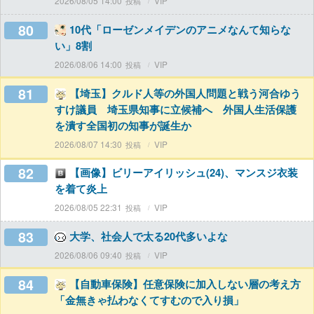
2026/08/05 14:00
VIP
80
10代「ローゼンメイデンのアニメなんて知らな
い」8割
2026/08/06 14:00
VIP
81
【埼玉】クルド人等の外国人問題と戦う河合ゆう
すけ議員 埼玉県知事に立候補へ 外国人生活保護
を潰す全国初の知事が誕生か
2026/08/07 14:30
VIP
82
【画像】ビリーアイリッシュ(24)、マンスジ衣装
を着て炎上
2026/08/05 22:31
VIP
83
大学、社会人で太る20代多いよな
2026/08/06 09:40
VIP
84
【自動車保険】任意保険に加入しない層の考え方
「金無きゃ払わなくてすむので入り損」