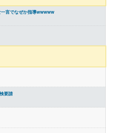
一言でなぜか指導wwwww
検要請