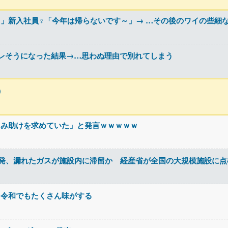
」新入社員♀「今年は帰らないです～」→ …その後のワイの些細な
レそうになった結果→…思わぬ理由で別れてしまう
）
しみ助けを求めていた」と発言ｗｗｗｗｗ
爆発、漏れたガスが施設内に滞留か 経産省が全国の大規模施設に点
、令和でもたくさん味がする