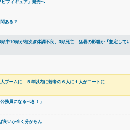
フビフィギュア』発売へ
質問ある？
8頭中10頭が相次ぎ体調不良、3頭死亡 猛暑の影響か「想定して
し大ブームに ５年以内に若者の６人に１人がニートに
・公務員になるべき！」
ば良いか全く分からん