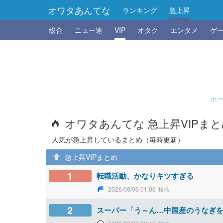
オワタあんてな
ランキング
急上昇
総合
ニュー速
VIP
オタク
エンタメ
ゲ
ホ
オワタあんてな 急上昇VIPま
人気が急上昇しているまとめ（毎時更新）
急上昇VIPまとめ
1
転職活動、かなりキツすぎる
2026/08/06 01:06
2
スーパー「う～ん…中国産のうなぎ