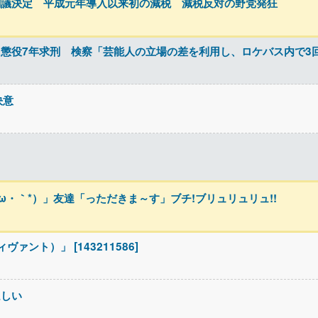
閣議決定 平成元年導入以来初の減税 減税反対の野党発狂
懲役7年求刑 検察「芸能人の立場の差を利用し、ロケバス内で3
決意
ω・｀*）」友達「っただきま～す」ブチ!ブリュリュリュ!!
ァント）」 [143211586]
ほしい