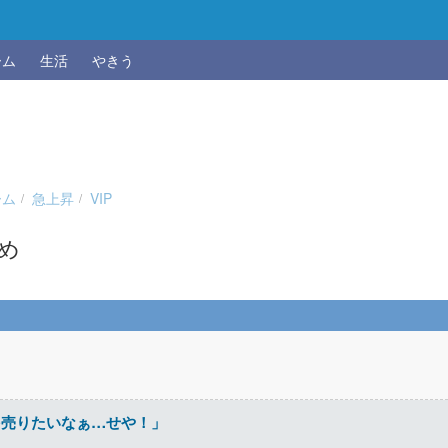
ーム
生活
やきう
ーム
急上昇
VIP
とめ
を売りたいなぁ…せや！」