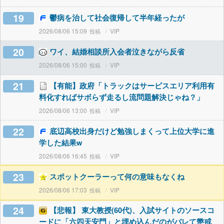
19
鬱病を治して社会復帰して半年経ったが
2026/08/06 15:09
VIP
20
ワイ、結婚相談所入会者泣きながら反省
2026/08/06 15:00
VIP
21
【有能】政府「トラックはサービスエリア利用有
料化すればサボらず走るし流問題解決じゃね？」
2026/08/06 13:00
VIP
22
底辺高校出身だけど勉強しまくって上位大学に進
学した結果w
2026/08/06 16:45
VIP
23
スポットクーラーって何の意味もなくね
2026/08/06 17:03
VIP
24
【悲報】 東大教授(60代)、入試サイトのソースコ
ードに「六四天安門」と埋め込んだのがバレて懲戒