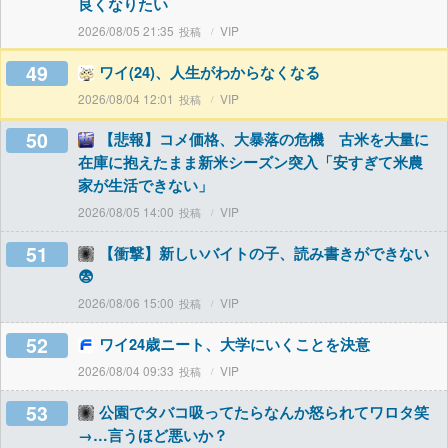
良くなりたい
2026/08/05 21:35
VIP
49
ワイ(24)、人生がわからなくなる
2026/08/04 12:01
VIP
50
【悲報】コメ価格、大暴落の危機 古米を大量に
在庫に抱えたまま新米シーズン突入「安すぎて米農
家が生活できない」
2026/08/05 14:00
VIP
51
【衝撃】新しいバイトの子、読み書きができない
😨
2026/08/06 15:00
VIP
52
ワイ24歳ニート、大学にいくことを決意
2026/08/04 09:33
VIP
53
公園でタバコ吸ってたらなんか怒られてワロタ笑
→…言うほど悪いか？