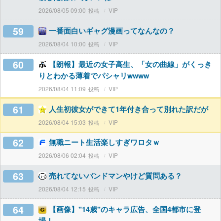
2026/08/05 09:00
VIP
59
一番面白いギャグ漫画ってなんなの？
2026/08/04 10:00
VIP
60
【朗報】最近の女子高生、「女の曲線」がくっき
りとわかる薄着でパシャリwwww
2026/08/04 11:09
VIP
61
人生初彼女ができて1年付き合って別れた訳だが
2026/08/04 15:03
VIP
62
無職ニート生活楽しすぎワロタｗ
2026/08/06 02:04
VIP
63
売れてないバンドマンやけど質問ある？
2026/08/04 12:15
VIP
64
【画像】"14歳"のキャラ広告、全国4都市に登
場！