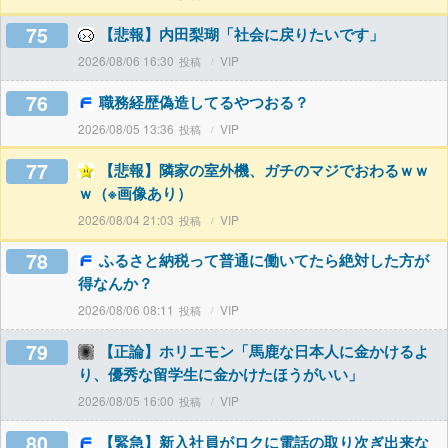
75
【悲報】内田梨瑚「社会に戻りたいです」
2026/08/06 16:30
VIP
76
職務経歴偽造してるやつおる？
2026/08/05 13:36
VIP
77
【悲報】隣家の室外機、ガチのマジでおわるｗｗ
ｗ（※画像あり）
2026/08/04 21:03
VIP
78
ふるさと納税って普通に働いてたら絶対した方が
得なんか？
2026/08/06 08:11
VIP
79
【正論】ホリエモン「馬鹿な日本人に金かけるよ
り、優秀な留学生に金かけたほうがいい」
2026/08/05 16:00
VIP
80
【緊急】新入社員がロクに電話の取り次ぎ出来な