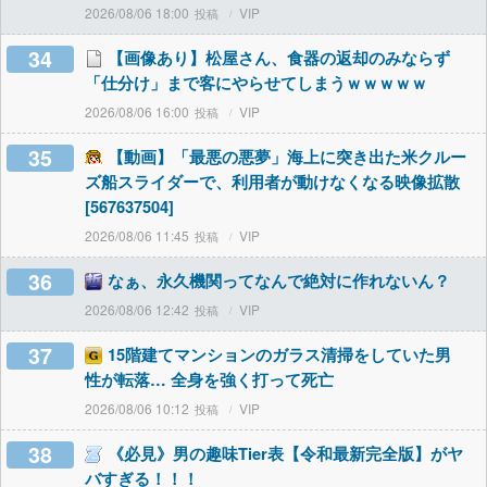
2026/08/06 18:00
VIP
34
【画像あり】松屋さん、食器の返却のみならず
「仕分け」まで客にやらせてしまうｗｗｗｗｗ
2026/08/06 16:00
VIP
35
【動画】「最悪の悪夢」海上に突き出た米クルー
ズ船スライダーで、利用者が動けなくなる映像拡散
[567637504]
2026/08/06 11:45
VIP
36
なぁ、永久機関ってなんで絶対に作れないん？
2026/08/06 12:42
VIP
37
15階建てマンションのガラス清掃をしていた男
性が転落… 全身を強く打って死亡
2026/08/06 10:12
VIP
38
《必見》男の趣味Tier表【令和最新完全版】がヤ
バすぎる！！！