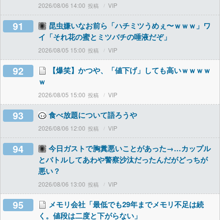
2026/08/06 14:00
VIP
91
昆虫嫌いなお前ら「ハチミツうめぇ〜ｗｗｗ」ワ
イ「それ花の蜜とミツバチの唾液だぞ」
2026/08/05 15:00
VIP
92
【爆笑】かつや、「値下げ」しても高いｗｗｗｗ
ｗ
2026/08/05 15:00
VIP
93
食べ放題について語ろうや
2026/08/06 12:00
VIP
94
今日ガストで胸糞悪いことがあった→…カップル
とバトルしてあわや警察沙汰だったんだがどっちが
悪い？
2026/08/06 13:00
VIP
95
メモリ会社「最低でも29年までメモリ不足は続
く。値段は二度と下がらない」