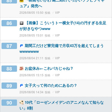
85
『映画ちいかわ 島二郎のでっかいソフビフィギ
ュア』発売へ
2026/08/05 15:50
VIP
86
【画像】こういうトー横女子(14)の汚すぎる生足
が好きなやつwww
2026/08/05 15:01
VIP
87
期間工だけど寮完備で月収43万を超えてしまう
wwwwwww
2026/08/04 21:11
VIP
88
お盆休み←これバカじゃね？
2026/08/05 15:15
VIP
89
女子大って何のためにあるの？
2026/08/06 14:34
VIP
90
10代「ローゼンメイデンのアニメなんて知らな
い」8割