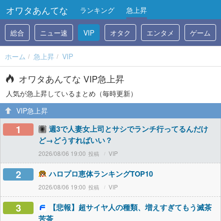
オワタあんてな
ランキング
急上昇
総合
ニュー速
VIP
オタク
エンタメ
ゲーム
ホーム
急上昇
VIP
オワタあんてな VIP急上昇
人気が急上昇しているまとめ（毎時更新）
VIP急上昇
1
週3で人妻女上司とサシでランチ行ってるんだけ
ど→どうすればいい？
2026/08/06 19:00
VIP
2
ハロプロ恵体ランキングTOP10
2026/08/06 19:00
VIP
3
【悲報】超サイヤ人の種類、増えすぎてもう滅茶
苦茶