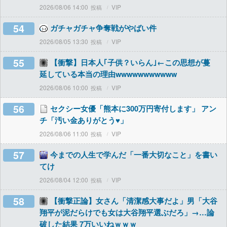
2026/08/06 14:00
VIP
54
ガチャガチャ争奪戦がやばい件
2026/08/05 13:30
VIP
55
【衝撃】日本人｢子供？いらん｣←この思想が蔓
延している本当の理由wwwwwwwwwww
2026/08/06 10:00
VIP
56
セクシー女優「熊本に300万円寄付します」 アン
チ「汚い金ありがとう♥」
2026/08/06 11:00
VIP
57
今までの人生で学んだ「一番大切なこと」を書い
てけ
2026/08/04 12:00
VIP
58
【衝撃正論】女さん「清潔感大事だよ」男「大谷
翔平が泥だらけでも女は大谷翔平選ぶだろ」→…論
破した結果 7万いいねｗｗｗ