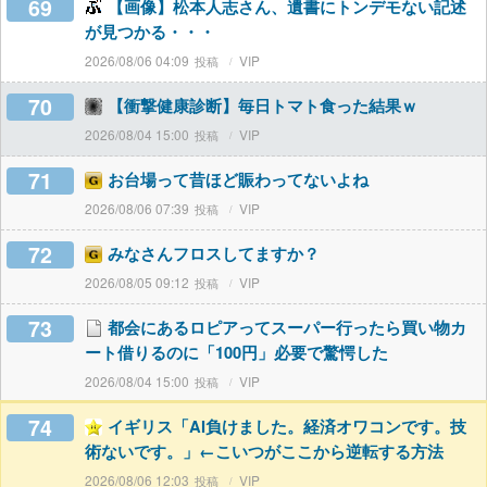
69
【画像】松本人志さん、遺書にトンデモない記述
が見つかる・・・
2026/08/06 04:09
VIP
70
【衝撃健康診断】毎日トマト食った結果ｗ
2026/08/04 15:00
VIP
71
お台場って昔ほど賑わってないよね
2026/08/06 07:39
VIP
72
みなさんフロスしてますか？
2026/08/05 09:12
VIP
73
都会にあるロピアってスーパー行ったら買い物カ
ート借りるのに「100円」必要で驚愕した
2026/08/04 15:00
VIP
74
イギリス「AI負けました。経済オワコンです。技
術ないです。」←こいつがここから逆転する方法
2026/08/06 12:03
VIP