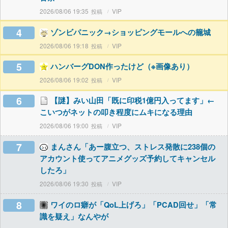
2026/08/06 19:35
VIP
4
ゾンビパニック→ショッピングモールへの籠城
2026/08/06 19:18
VIP
5
ハンバーグDON作ったけど（※画像あり）
2026/08/06 19:02
VIP
6
【謎】みい山田「既に印税1億円入ってます」←
こいつがネットの叩き程度にムキになる理由
2026/08/06 19:00
VIP
7
まんさん「あー腹立つ、ストレス発散に238個の
アカウント使ってアニメグッズ予約してキャンセル
したろ」
2026/08/06 19:30
VIP
8
ワイのロ癖が「QoL上げろ」「PCAD回せ」「常
識を疑え」なんやが