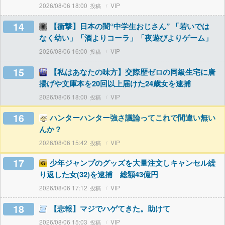
2026/08/06 18:00
VIP
14
【衝撃】日本の闇“中学生おじさん” 「若いでは
なく幼い」「酒よりコーラ」「夜遊びよりゲーム」
2026/08/06 16:00
VIP
15
【私はあなたの味方】交際歴ゼロの同級生宅に唐
揚げや文庫本を20回以上届けた24歳女を逮捕
2026/08/06 18:00
VIP
16
ハンターハンター強さ議論ってこれで間違い無い
んか？
2026/08/06 15:42
VIP
17
少年ジャンプのグッズを大量注文しキャンセル繰
り返した女(32)を逮捕 総額43億円
2026/08/06 17:12
VIP
18
【悲報】マジでハゲてきた。助けて
2026/08/06 15:03
VIP