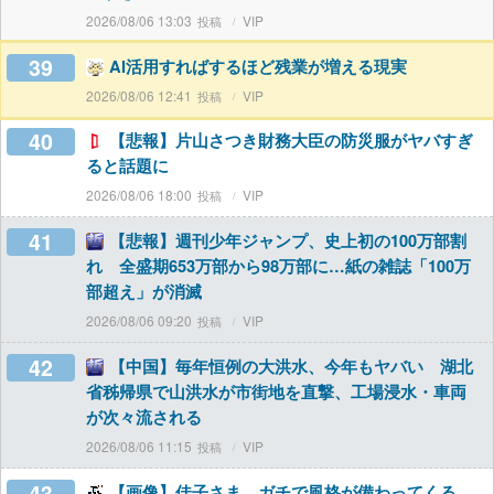
2026/08/06 13:03
VIP
39
AI活用すればするほど残業が増える現実
2026/08/06 12:41
VIP
40
【悲報】片山さつき財務大臣の防災服がヤバすぎ
ると話題に
2026/08/06 18:00
VIP
41
【悲報】週刊少年ジャンプ、史上初の100万部割
れ 全盛期653万部から98万部に…紙の雑誌「100万
部超え」が消滅
2026/08/06 09:20
VIP
42
【中国】毎年恒例の大洪水、今年もヤバい 湖北
省秭帰県で山洪水が市街地を直撃、工場浸水・車両
が次々流される
2026/08/06 11:15
VIP
43
【画像】佳子さま、ガチで風格が備わってくる