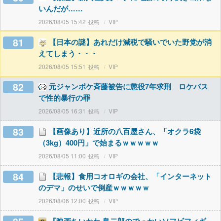
いんだが……
2026/08/05 15:42
VIP
81
【日本の謎】あれだけ減税で騒いでいた野党が消
えてしまう・・・
2026/08/05 15:51
VIP
82
元ジャンポケ斉藤被告に懲役7年求刑 ロケバス
で性的暴行の罪
2026/08/05 16:31
VIP
83
【画像あり】近所の八百屋さん、「オクラ6袋
（3kg）400円」で始まるｗｗｗｗｗ
2026/08/05 11:00
VIP
84
【悲報】食用コオロギの会社、「インターネット
のデマ」のせいで倒産ｗｗｗｗｗ
2026/08/06 12:00
VIP