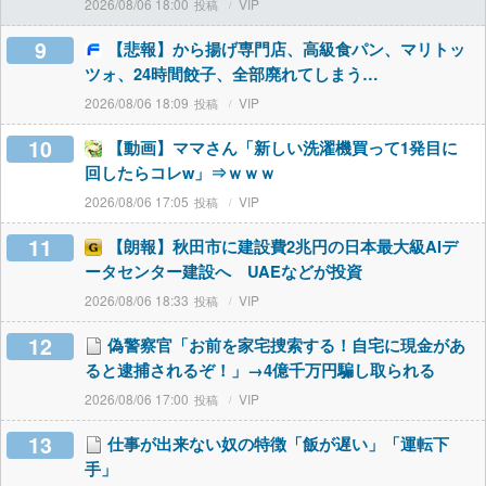
2026/08/06 18:00
VIP
9
【悲報】から揚げ専門店、高級食パン、マリトッ
ツォ、24時間餃子、全部廃れてしまう…
2026/08/06 18:09
VIP
10
【動画】ママさん「新しい洗濯機買って1発目に
回したらコレw」⇒ｗｗｗ
2026/08/06 17:05
VIP
11
【朗報】秋田市に建設費2兆円の日本最大級AIデ
ータセンター建設へ UAEなどが投資
2026/08/06 18:33
VIP
12
偽警察官「お前を家宅捜索する！自宅に現金があ
ると逮捕されるぞ！」→4億千万円騙し取られる
2026/08/06 17:00
VIP
13
仕事が出来ない奴の特徴「飯が遅い」「運転下
手」