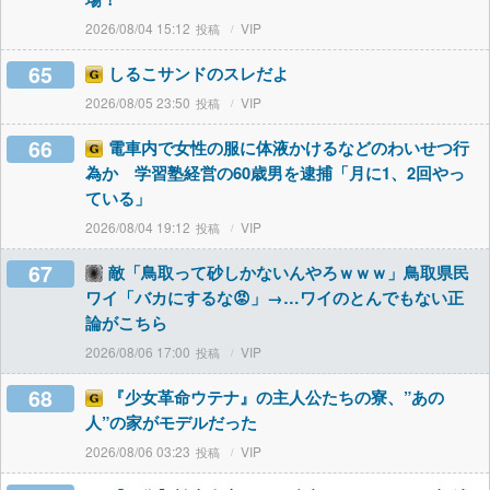
2026/08/04 15:12
VIP
65
しるこサンドのスレだよ
2026/08/05 23:50
VIP
66
電車内で女性の服に体液かけるなどのわいせつ行
為か 学習塾経営の60歳男を逮捕「月に1、2回やっ
ている」
2026/08/04 19:12
VIP
67
敵「鳥取って砂しかないんやろｗｗｗ」鳥取県民
ワイ「バカにするな😡」→…ワイのとんでもない正
論がこちら
2026/08/06 17:00
VIP
68
『少女革命ウテナ』の主人公たちの寮、”あの
人”の家がモデルだった
2026/08/06 03:23
VIP