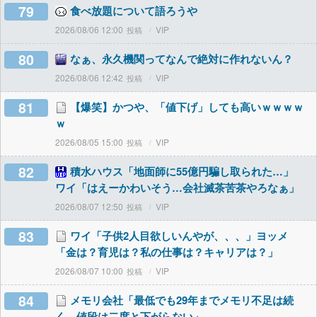
79
食べ放題について語ろうや
2026/08/06 12:00
VIP
80
なぁ、永久機関ってなんで絶対に作れないん？
2026/08/06 12:42
VIP
81
【爆笑】かつや、「値下げ」しても高いｗｗｗｗ
ｗ
2026/08/05 15:00
VIP
82
積水ハウス「地面師に55億円騙し取られた…」
ワイ「はえーかわいそう…会社滅茶苦茶やろなぁ」
2026/08/07 12:50
VIP
83
ワイ「子供2人目欲しいんやが、、、」ヨッメ
「金は？育児は？私の仕事は？キャリアは？」
2026/08/07 10:00
VIP
84
メモリ会社「最低でも29年までメモリ不足は続
く。値段は二度と下がらない」