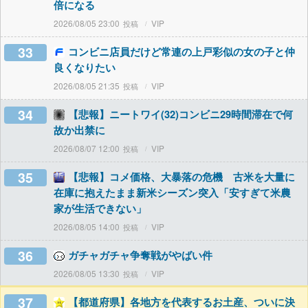
倍になる
2026/08/05 23:00
VIP
33
コンビニ店員だけど常連の上戸彩似の女の子と仲
良くなりたい
2026/08/05 21:35
VIP
34
【悲報】ニートワイ(32)コンビニ29時間滞在で何
故か出禁に
2026/08/07 12:00
VIP
35
【悲報】コメ価格、大暴落の危機 古米を大量に
在庫に抱えたまま新米シーズン突入「安すぎて米農
家が生活できない」
2026/08/05 14:00
VIP
36
ガチャガチャ争奪戦がやばい件
2026/08/05 13:30
VIP
37
【都道府県】各地方を代表するお土産、ついに決