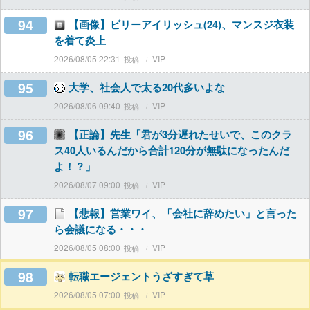
94
【画像】ビリーアイリッシュ(24)、マンスジ衣装
を着て炎上
2026/08/05 22:31
VIP
95
大学、社会人で太る20代多いよな
2026/08/06 09:40
VIP
96
【正論】先生「君が3分遅れたせいで、このクラ
ス40人いるんだから合計120分が無駄になったんだ
よ！？」
2026/08/07 09:00
VIP
97
【悲報】営業ワイ、「会社に辞めたい」と言った
ら会議になる・・・
2026/08/05 08:00
VIP
98
転職エージェントうざすぎて草
2026/08/05 07:00
VIP