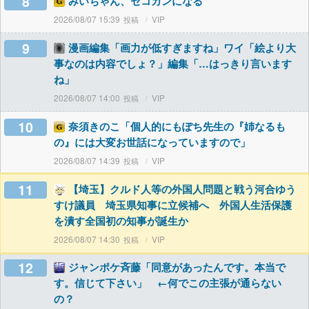
8
みいちゃん、セコカンになる
2026/08/07 15:39
VIP
9
漫画編集「画力が低すぎますね」ワイ「絵より大
事なのは内容でしょ？」編集「…はっきり言います
ね」
2026/08/07 14:00
VIP
10
奈須きのこ「個人的にもぽち先生の『姉なるも
の』には大変お世話になっていますので」
2026/08/07 14:39
VIP
11
【埼玉】クルド人等の外国人問題と戦う河合ゆう
すけ議員 埼玉県知事に立候補へ 外国人生活保護
を潰す全国初の知事が誕生か
2026/08/07 14:30
VIP
12
ジャンポケ斉藤「同意があったんです。本当で
す。信じて下さい」 ←何でこの主張が通らない
の？