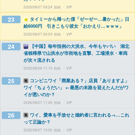
2026/08/07 09:24
VIP
23
タイミーから帰った僕「ゼーゼー…暑かった」日
給6000円 引きこもり彼女「おかえり…ｗｗｗ」
2026/08/07 00:03
VIP
24
【中国】毎年恒例の大洪水、今年もヤバい 湖北
省秭帰県で山洪水が市街地を直撃、工場浸水・車両
が次々流される
2026/08/06 11:15
VIP
25
コンビニワイ「廃棄ある？」店員「ありますよ」
ワイ「ちょうだい」 ←最悪の末路を迎えたんだがワ
イが悪いのか？
2026/08/07 11:00
VIP
26
ワイ、愛車を手放せと婚約者に言われる→…これ
って正論か？
2026/08/07 13:00
VIP