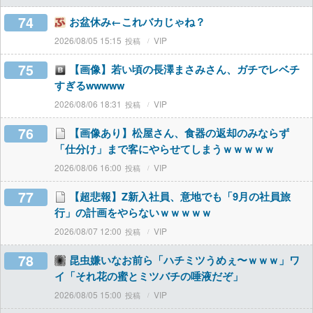
74
お盆休み←これバカじゃね？
2026/08/05 15:15
VIP
75
【画像】若い頃の長澤まさみさん、ガチでレベチ
すぎるwwwww
2026/08/06 18:31
VIP
76
【画像あり】松屋さん、食器の返却のみならず
「仕分け」まで客にやらせてしまうｗｗｗｗｗ
2026/08/06 16:00
VIP
77
【超悲報】Z新入社員、意地でも「9月の社員旅
行」の計画をやらないｗｗｗｗｗ
2026/08/07 12:00
VIP
78
昆虫嫌いなお前ら「ハチミツうめぇ〜ｗｗｗ」ワ
イ「それ花の蜜とミツバチの唾液だぞ」
2026/08/05 15:00
VIP