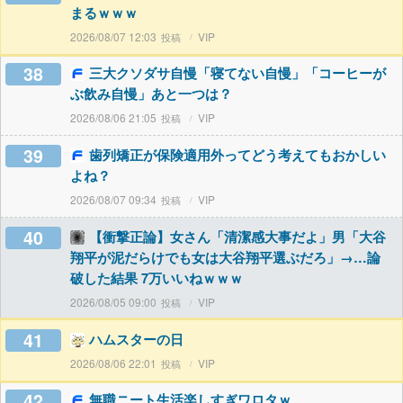
まるｗｗｗ
2026/08/07 12:03
VIP
38
三大クソダサ自慢「寝てない自慢」「コーヒーが
ぶ飲み自慢」あと一つは？
2026/08/06 21:05
VIP
39
歯列矯正が保険適用外ってどう考えてもおかしい
よね？
2026/08/07 09:34
VIP
40
【衝撃正論】女さん「清潔感大事だよ」男「大谷
翔平が泥だらけでも女は大谷翔平選ぶだろ」→…論
破した結果 7万いいねｗｗｗ
2026/08/05 09:00
VIP
41
ハムスターの日
2026/08/06 22:01
VIP
42
無職ニート生活楽しすぎワロタｗ