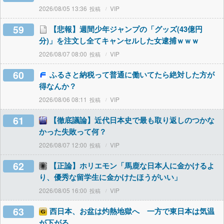
2026/08/05 13:36
VIP
59
【悲報】週間少年ジャンプの「グッズ(43億円
分)」を注文し全てキャンセルした女逮捕ｗｗｗ
2026/08/07 08:00
VIP
60
ふるさと納税って普通に働いてたら絶対した方が
得なんか？
2026/08/06 08:11
VIP
61
【徹底議論】近代日本史で最も取り返しのつかな
かった失敗って何？
2026/08/07 12:00
VIP
62
【正論】ホリエモン「馬鹿な日本人に金かけるよ
り、優秀な留学生に金かけたほうがいい」
2026/08/05 16:00
VIP
63
西日本、お盆は灼熱地獄へ 一方で東日本は気温
が下がる