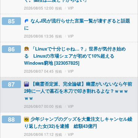
2026/08/05 12:00
VIP
85
なんJ民が流行らせた言葉一覧が凄すぎると話題
に
2026/08/06 13:36
VIP
86
「Linuxで十分じゃね…？」世界が気付き始め
る Linuxの市場シェアが初めて10%超える
Windows窮地 [323057825]
2026/08/07 04:45
VIP
87
【幽霊否定派、完全論破】幽霊がいないなら午前
2時に一人で墓石を木刀で叩き割れるよな？ｗｗｗ
ｗｗ
2026/08/07 00:00
VIP
88
少年ジャンプのグッズを大量注文しキャンセル繰
り返した女(32)を逮捕 総額43億円
2026/08/06 17:12
VIP