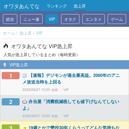
オワタあんてな
ランキング
急上昇
総合
ニュー速
VIP
オタク
エンタメ
ゲーム
ホーム
急上昇
VIP
オワタあんてな VIP急上昇
人気が急上昇しているまとめ（毎時更新）
VIP急上昇
1
【速報】デジモンが過去最高益。2000年のアニ
メ放送当時を上回る
2026/08/07 15:03
VIP
2
弁当屋「消費税減税しても値下げなんてしない
よ」
2026/08/07 15:00
VIP
3
19歳とかで懲役30年くらうってどんな気持ちな