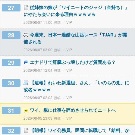
27
従姉妹の娘が「ワイニートのジッジ（金持ち）」
にやたら会いに来る理由ｗｗｗｗｗ
2026/08/07 11:00
VIP
28
今週末、日本一過酷な山岳レース「TJAR」が開
催される
2026/08/07 03:00
VIP
29
エナドリで肝臓ぶっ壊したけど質問ある？
2026/08/07 12:04
VIP
30
【速報】れいわ新選組、さん、「いのちの党」に
改名ｗｗｗｗ
2026/08/07 02:03
VIP
31
ワイ、親に仕事を辞めさせられてニートへ
2026/08/05 23:03
VIP
32
【朗報】ワイ公務員、民間に転職して「給料」が