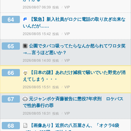
2026/08/07 06:39
VIP
64
【緊急】新入社員がロクに電話の取り次ぎ出来な
いんだが……
2026/08/05 15:42
VIP
65
公園でタバコ吸ってたらなんか怒られてワロタ笑
→…言うほど悪いか？
2026/08/06 14:00
VIP
66
【日本の謎】あれだけ減税で騒いでいた野党が消
えてしまう・・・
2026/08/05 15:51
VIP
67
元ジャンポケ斉藤被告に懲役7年求刑 ロケバス
で性的暴行の罪
2026/08/05 16:31
VIP
68
【画像あり】近所の八百屋さん、「オクラ6袋