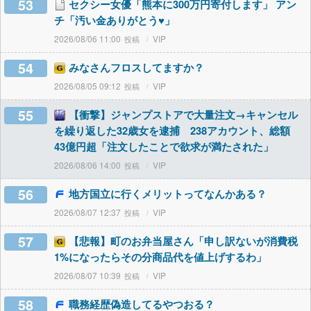
53
セクシー女優「熊本に300万円寄付します」 アン
チ「汚い金ありがとう♥」
2026/08/06 11:00
VIP
54
みなさんフロスしてますか？
2026/08/05 09:12
VIP
55
【衝撃】ジャンプストアで大量注文→キャンセル
を繰り返した32歳女を逮捕 238アカウント、総額
43億円超「注文したことで欲求が満たされた」
2026/08/06 14:00
VIP
56
地方国立に行くメリットってなんかある？
2026/08/07 12:37
VIP
57
【悲報】町のお弁当屋さん「申し訳ないが消費税
1%になったらその分商品代を値上げするわ」
2026/08/07 10:39
VIP
58
職務経歴偽造してるやつおる？