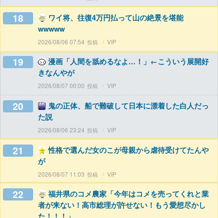
18
ワイ将、往復4万円払って山の絶景を堪能
wwwww
2026/08/06 07:54
VIP
19
漫画「人間を舐めるなよ…！」←こういう展開好
きなんやが
2026/08/07 00:00
VIP
20
鬼の正体、船で難破して日本に漂着した白人だっ
た説
2026/08/06 23:24
VIP
21
性格で選んだ女のこが母親から虐待受けてたんや
が
2026/08/07 11:03
VIP
22
福井県のコメ農家「今年はコメを売ってくれと業
者が来ない！高市総理が許せない！もう愛想尽かし
た！！！」