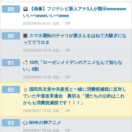
89
【画像】フジテレビ新人アナ3人が開示wwwwww
いいべwwwいいべwww
2026/08/05 04:01
VIP
90
スマホ運転のチャリが婆さんをはねて大騒ぎにな
っててワロタ
2026/08/05 14:00
VIP
91
10代「ローゼンメイデンのアニメなんて知らな
い」8割
2026/08/06 14:00
VIP
92
国民民主党や共産党と一緒に消費税減税に反対し
ていた中道改革連合 裏切る「僕たちの公約はこれ
からも消費税減税です！！！」
2026/08/07 12:05
VIP
93
NHKの神アニメ
2026/08/07 06:00
VIP