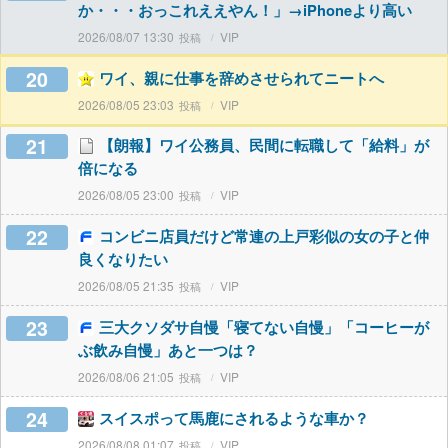
か・・・おっこれええやん！」→iPhoneより高い
2026/08/07 13:30
VIP
20
ワイ、親に仕事を辞めさせられてニートへ
2026/08/05 23:03
VIP
21
【朗報】ワイ公務員、民間に転職して「給料」が
倍になる
2026/08/05 23:00
VIP
22
コンビニ店員だけど常連の上戸彩似の女の子と仲
良くなりたい
2026/08/05 21:35
VIP
23
三大クソダサ自慢「寝てない自慢」「コーヒーが
ぶ飲み自慢」あと一つは？
2026/08/06 21:05
VIP
24
スイスポって馬鹿にされるような車か？
2026/08/08 01:07
VIP