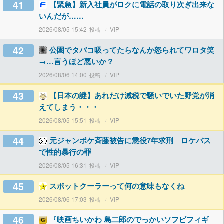
41
【緊急】新入社員がロクに電話の取り次ぎ出来な
いんだが……
2026/08/05 15:42
VIP
42
公園でタバコ吸ってたらなんか怒られてワロタ笑
→…言うほど悪いか？
2026/08/06 14:00
VIP
43
【日本の謎】あれだけ減税で騒いでいた野党が消
えてしまう・・・
2026/08/05 15:51
VIP
44
元ジャンポケ斉藤被告に懲役7年求刑 ロケバス
で性的暴行の罪
2026/08/05 16:31
VIP
45
スポットクーラーって何の意味もなくね
2026/08/06 17:03
VIP
46
『映画ちいかわ 島二郎のでっかいソフビフィギ