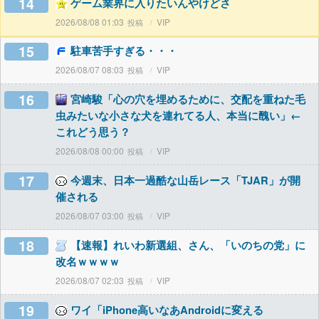
14
ゲーム業界に入りたいんやけどさ
2026/08/08 01:03
VIP
15
駐車苦手すぎる・・・
2026/08/07 08:03
VIP
16
宮崎駿「心の穴を埋めるために、交配を重ねた毛
虫みたいな小さな犬を連れてる人、本当に醜い」←
これどう思う？
2026/08/08 00:00
VIP
17
今週末、日本一過酷な山岳レース「TJAR」が開
催される
2026/08/07 03:00
VIP
18
【速報】れいわ新選組、さん、「いのちの党」に
改名ｗｗｗｗ
2026/08/07 02:03
VIP
19
ワイ「iPhone高いなあAndroidに変える