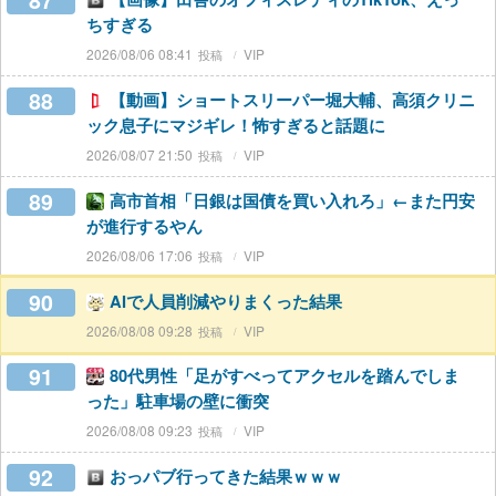
87
ちすぎる
2026/08/06 08:41
VIP
88
【動画】ショートスリーパー堀大輔、高須クリニ
ック息子にマジギレ！怖すぎると話題に
2026/08/07 21:50
VIP
89
高市首相「日銀は国債を買い入れろ」←また円安
が進行するやん
2026/08/06 17:06
VIP
90
AIで人員削減やりまくった結果
2026/08/08 09:28
VIP
91
80代男性「足がすべってアクセルを踏んでしま
った」駐車場の壁に衝突
2026/08/08 09:23
VIP
92
おっパブ行ってきた結果ｗｗｗ