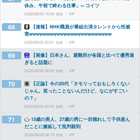
休み、午前で終わる仕事」←コイツ
2026/08/06 15:00
VIP
68
【速報】NHK職員が番組出演タレントから性被
害wwwwwwwwwwwwwwwwwwwwwwww
2026/08/05 20:01
VIP
69
【画像】日本さん、避難所が各国と比べて優秀過
ぎると話題に
2026/08/06 08:00
VIP
70
【正論】今の20代「タモリっておもしろくない
じゃん。笑ったことないんだけど、なにがすごい
の？」
2026/08/06 22:00
VIP
71
15歳の美人、27歳の男に一目惚れして子供産ん
だことに嫉妬して批判殺到
2026/08/08 08:15
VIP