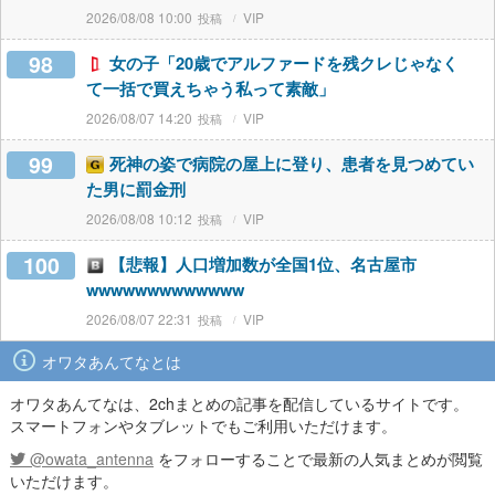
2026/08/08 10:00
VIP
98
女の子「20歳でアルファードを残クレじゃなく
て一括で買えちゃう私って素敵」
2026/08/07 14:20
VIP
99
死神の姿で病院の屋上に登り、患者を見つめてい
た男に罰金刑
2026/08/08 10:12
VIP
100
【悲報】人口増加数が全国1位、名古屋市
wwwwwwwwwwwww
2026/08/07 22:31
VIP
オワタあんてなとは
オワタあんてなは、2chまとめの記事を配信しているサイトです。
スマートフォンやタブレットでもご利用いただけます。
@owata_antenna
をフォローすることで最新の人気まとめが閲覧
いただけます。