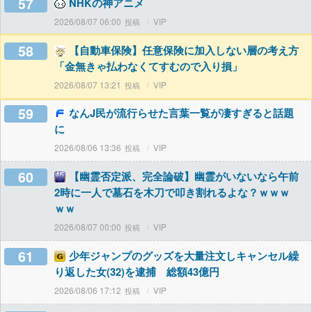
57
NHKの神アニメ
2026/08/07 06:00
VIP
58
【自動車保険】任意保険に加入しない層の考え方
「金無きゃ払わなくてすむので入り損」
2026/08/07 13:21
VIP
59
なんJ民が流行らせた言葉一覧が凄すぎると話題
に
2026/08/06 13:36
VIP
60
【幽霊否定派、完全論破】幽霊がいないなら午前
2時に一人で墓石を木刀で叩き割れるよな？ｗｗｗ
ｗｗ
2026/08/07 00:00
VIP
61
少年ジャンプのグッズを大量注文しキャンセル繰
り返した女(32)を逮捕 総額43億円
2026/08/06 17:12
VIP