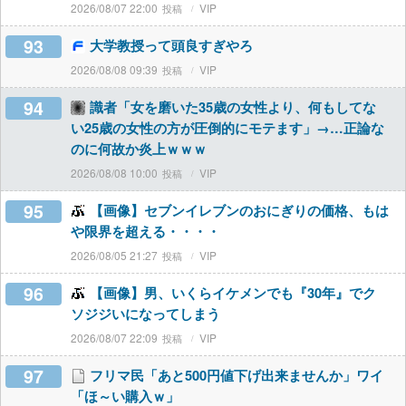
2026/08/07 22:00
VIP
93
大学教授って頭良すぎやろ
2026/08/08 09:39
VIP
94
識者「女を磨いた35歳の女性より、何もしてな
い25歳の女性の方が圧倒的にモテます」→…正論な
のに何故か炎上ｗｗｗ
2026/08/08 10:00
VIP
95
【画像】セブンイレブンのおにぎりの価格、もは
や限界を超える・・・・
2026/08/05 21:27
VIP
96
【画像】男、いくらイケメンでも『30年』でク
ソジジいになってしまう
2026/08/07 22:09
VIP
97
フリマ民「あと500円値下げ出来ませんか」ワイ
「ほ～い購入ｗ」