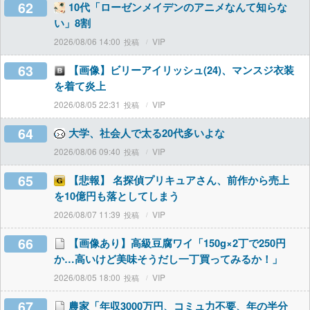
62
10代「ローゼンメイデンのアニメなんて知らな
い」8割
2026/08/06 14:00
VIP
63
【画像】ビリーアイリッシュ(24)、マンスジ衣装
を着て炎上
2026/08/05 22:31
VIP
64
大学、社会人で太る20代多いよな
2026/08/06 09:40
VIP
65
【悲報】 名探偵プリキュアさん、前作から売上
を10億円も落としてしまう
2026/08/07 11:39
VIP
66
【画像あり】高級豆腐ワイ「150g×2丁で250円
か…高いけど美味そうだし一丁買ってみるか！」
2026/08/05 18:00
VIP
67
農家「年収3000万円、コミュ力不要、年の半分