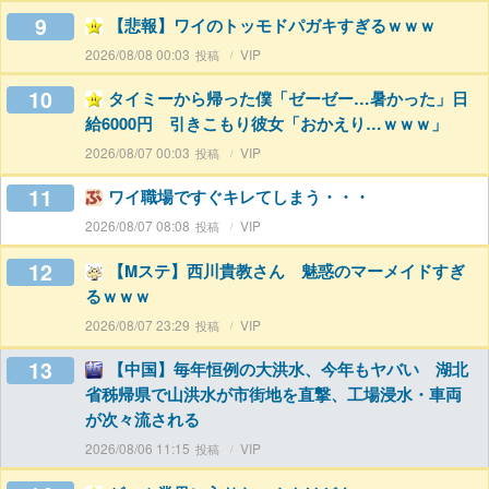
9
【悲報】ワイのトッモドパガキすぎるｗｗｗ
2026/08/08 00:03
VIP
10
タイミーから帰った僕「ゼーゼー…暑かった」日
給6000円 引きこもり彼女「おかえり…ｗｗｗ」
2026/08/07 00:03
VIP
11
ワイ職場ですぐキレてしまう・・・
2026/08/07 08:08
VIP
12
【Mステ】西川貴教さん 魅惑のマーメイドすぎ
るｗｗｗ
2026/08/07 23:29
VIP
13
【中国】毎年恒例の大洪水、今年もヤバい 湖北
省秭帰県で山洪水が市街地を直撃、工場浸水・車両
が次々流される
2026/08/06 11:15
VIP