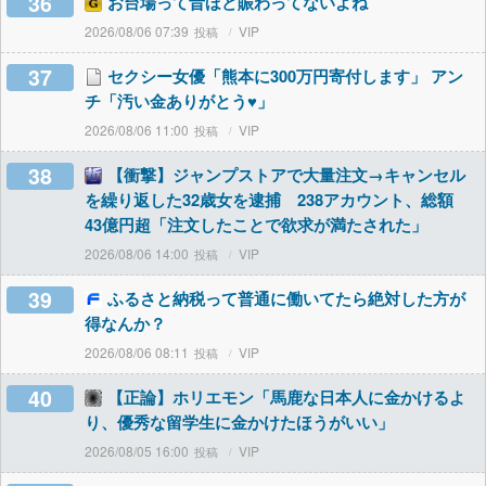
36
お台場って昔ほど賑わってないよね
2026/08/06 07:39
VIP
37
セクシー女優「熊本に300万円寄付します」 アン
チ「汚い金ありがとう♥」
2026/08/06 11:00
VIP
38
【衝撃】ジャンプストアで大量注文→キャンセル
を繰り返した32歳女を逮捕 238アカウント、総額
43億円超「注文したことで欲求が満たされた」
2026/08/06 14:00
VIP
39
ふるさと納税って普通に働いてたら絶対した方が
得なんか？
2026/08/06 08:11
VIP
40
【正論】ホリエモン「馬鹿な日本人に金かけるよ
り、優秀な留学生に金かけたほうがいい」
2026/08/05 16:00
VIP