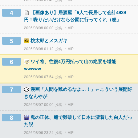
4
【画像あり】居酒屋「6人で長居して会計4939
円！喋りたいだけなら公園に行ってくれ（怒」
2026/08/08 00:00
VIP
5
桃太郎とメスガキ
2026/08/08 01:12
VIP
6
ワイ将、往復4万円払って山の絶景を堪能
wwwww
2026/08/06 07:54
VIP
7
漫画「人間を舐めるなよ…！」←こういう展開好
きなんやが
2026/08/07 00:00
VIP
8
鬼の正体、船で難破して日本に漂着した白人だっ
た説
2026/08/06 23:24
VIP