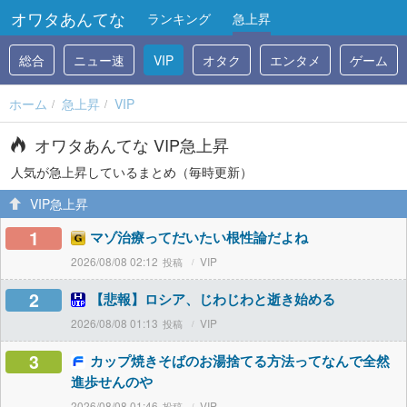
オワタあんてな
ランキング
急上昇
総合
ニュー速
VIP
オタク
エンタメ
ゲーム
ホーム
急上昇
VIP
オワタあんてな VIP急上昇
人気が急上昇しているまとめ（毎時更新）
VIP急上昇
1
マゾ治療ってだいたい根性論だよね
2026/08/08 02:12
VIP
2
【悲報】ロシア、じわじわと逝き始める
2026/08/08 01:13
VIP
3
カップ焼きそばのお湯捨てる方法ってなんで全然
進歩せんのや
2026/08/08 01:46
VIP