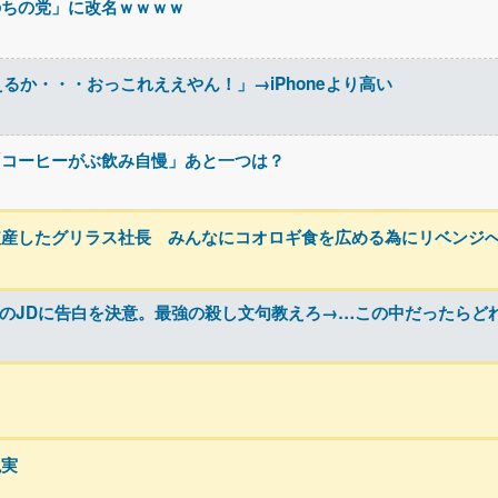
のちの党」に改名ｗｗｗｗ
に変えるか・・・おっこれええやん！」→iPhoneより高い
「コーヒーがぶ飲み自慢」あと一つは？
破産したグリラス社長 みんなにコオロギ食を広める為にリベンジ
ト先のJDに告白を決意。最強の殺し文句教えろ→…この中だったらど
現実