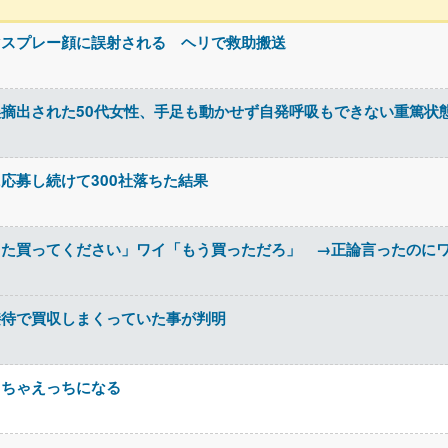
マスプレー顔に誤射される ヘリで救助搬送
摘出された50代女性、手足も動かせず自発呼吸もできない重篤状
応募し続けて300社落ちた結果
また買ってください」ワイ「もう買っただろ」 →正論言ったのに
接待で買収しまくっていた事が判明
っちゃえっちになる