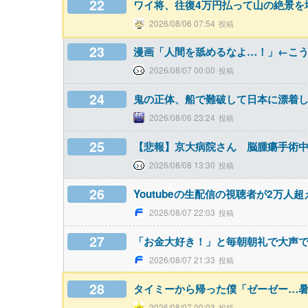
22
ワイ将、往復4万円払って山の絶景を堪
2026/08/06 07:54
23
漫画「人間を舐めるなよ…！」←こ
2026/08/07 00:00
24
鬼の正体、船で難破して日本に漂着
2026/08/06 23:24
25
【悲報】京大病院さん 脳腫瘍手術
2026/08/08 13:30
26
Youtubeの生配信の視聴者が2万人
2026/08/07 22:03
27
「お金大好き！」と毎朝朝礼で大声
2026/08/07 21:33
28
タイミーから帰った僕「ゼーゼー…暑
2026/08/07 00:03