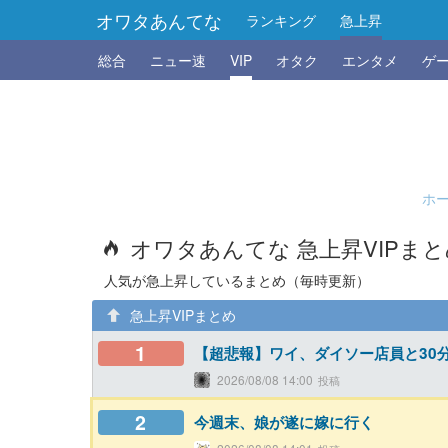
オワタあんてな
ランキング
急上昇
総合
ニュー速
VIP
オタク
エンタメ
ゲ
ホ
オワタあんてな 急上昇VIPま
人気が急上昇しているまとめ（毎時更新）
急上昇VIPまとめ
1
【超悲報】ワイ、ダイソー店員と30
2026/08/08 14:00
2
今週末、娘が遂に嫁に行く