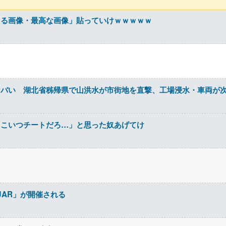
える画像・最高な画像」貼っていけｗｗｗｗｗ
ヤバい 湖北省秭帰県で山洪水が市街地を直撃、工場浸水・車両が
「こいつチートだろ…」と思った奴あげてけ
JAR」が開催される