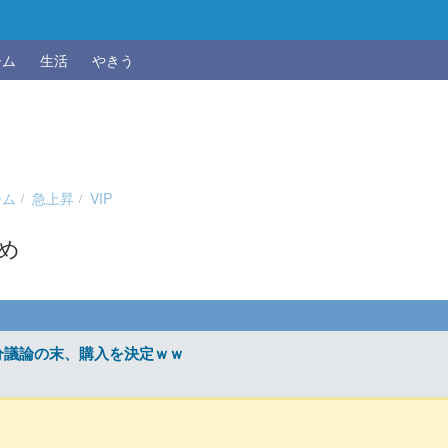
ーム
生活
やきう
ーム
急上昇
VIP
とめ
分議論の末、購入を決定ｗｗ