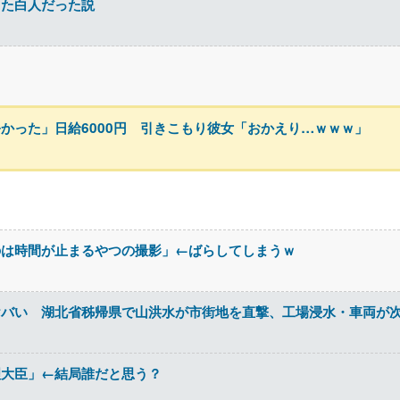
した白人だった説
かった」日給6000円 引きこもり彼女「おかえり…ｗｗｗ」
のは時間が止まるやつの撮影」←ばらしてしまうｗ
ヤバい 湖北省秭帰県で山洪水が市街地を直撃、工場浸水・車両が
理大臣」←結局誰だと思う？