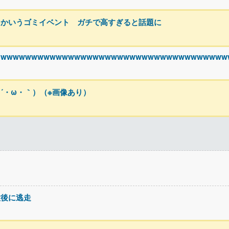
とかいうゴミイベント ガチで高すぎると話題に
wwwwwwwwwwwwwwwwwwwwwwwwwwwwwwwwwww
´・ω・｀）（※画像あり）
故後に逃走