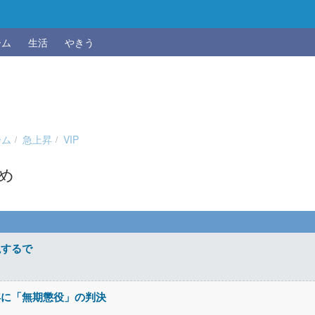
ーム
生活
やきう
ーム
急上昇
VIP
とめ
説するで
年に「無期懲役」の判決