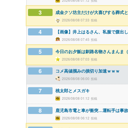
2026/08/08 07:12
3
成金クソ坊主だけが大喜びする葬式
2026/08/08 07:33
4
【画像】井上はるさん、私服で腹出しww
2026/08/08 07:45
5
今日のお夕飯は釧路名物さんまんま（
2026/08/08 07:03
6
コメ高値掴みの損切り加速ｗｗｗ
2026/08/08 06:00
7
桃太郎とメスガキ
2026/08/08 01:12
8
鹿児島市電と車が衝突…運転手は事
2026/08/08 06:12