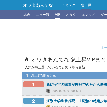
オワタあんてな
ランキング
急上昇
総合
ニュー速
VIP
オタク
エンタメ
ゲ
ホ
オワタあんてな 急上昇VIPま
人気が急上昇しているまとめ（毎時更新）
急上昇VIPまとめ
1
急に宇宙の構造が理解できたから解
2026/08/08 07:00
2
江別大学生暴行死、主犯格の特定少