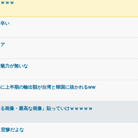
るｗｗｗ
て辛い
ィア
か魅力が無いな
に上半期の輸出額が台湾と韓国に抜かれるww
える画像・最高な画像」貼っていけｗｗｗｗｗ
と悲惨だよな