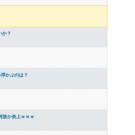
いか？
い浮かぶのは？
何故か炎上ｗｗｗ