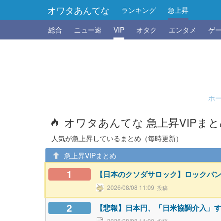
オワタあんてな
ランキング
急上昇
総合
ニュー速
VIP
オタク
エンタメ
ゲ
ホ
オワタあんてな 急上昇VIPま
人気が急上昇しているまとめ（毎時更新）
急上昇VIPまとめ
1
【日本のクソダサロック】ロックバン
2026/08/08 11:09
2
【悲報】日本円、「日米協調介入」
2026/08/08 11:00