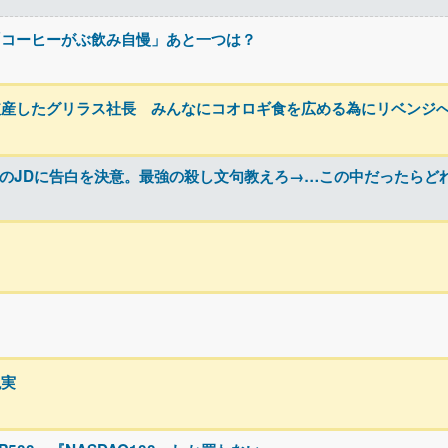
「コーヒーがぶ飲み自慢」あと一つは？
破産したグリラス社長 みんなにコオロギ食を広める為にリベンジ
ト先のJDに告白を決意。最強の殺し文句教えろ→…この中だったらど
現実