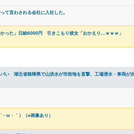
でって言わされる会社に入社した。
かった」日給6000円 引きこもり彼女「おかえり…ｗｗｗ」
ヤバい 湖北省秭帰県で山洪水が市街地を直撃、工場浸水・車両が
´・ω・｀）（※画像あり）