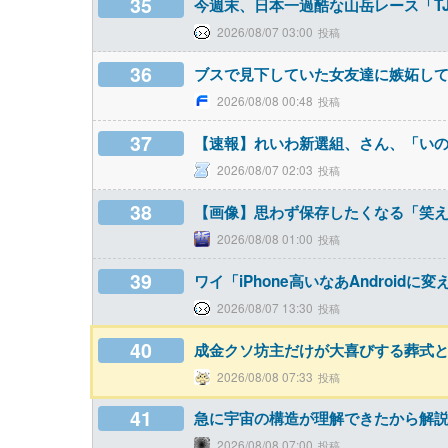
35
今週末、日本一過酷な山岳レース「T
2026/08/07 03:00
36
ブスで見下していた女友達に嫉妬し
2026/08/08 00:48
37
【速報】れいわ新選組、さん、「い
2026/08/07 02:03
38
【画像】思わず保存したくなる「笑
2026/08/08 01:00
39
ワイ「iPhone高いなあAndroid
2026/08/07 13:30
40
成金クソ坊主だけが大喜びする葬式
2026/08/08 07:33
41
急に宇宙の構造が理解できたから解
2026/08/08 07:00