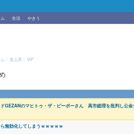
ーム
生活
やきう
ーム
急上昇
VIP
とめ
ドGEZANのマヒトゥ・ザ・ピーポーさん 高市総理を批判し公
すら無効化してしまうｗｗｗｗｗ