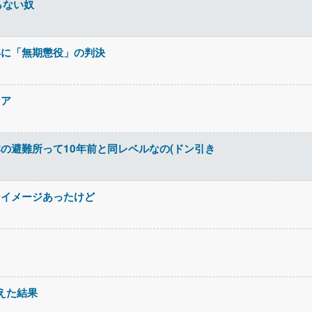
らない奴
年に「無期懲役」の判決
ィア
の避難所って10年前と同レベルなの(ドン引き
なイメージあったけど
超えた結果