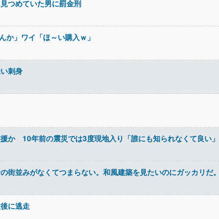
を見つめていた男に罰金刑
せんか」ワイ「ほ～い購入ｗ」
味い刺身
ｗ
援か 10年前の震災では3度現地入り「誰にも知られなくて良い」
昔の街並みがなくてつまらない。和風建築を見たいのにガッカリだ
故後に逃走