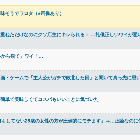
味そうでワロタ（※画像あり）
重ねただけなのにクソ店主にキレられる ←…礼儀正しいワイが悪
白いから観て」ワイ「…」
漫画・ゲームで「主人公がガチで敗北した回」と聞いて真っ先に思
が簡単で美味しくてコスパもいいことに気づいた
何もしてない25歳の女性の方が圧倒的にモテます」→…正論なのに