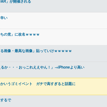
JAR」が開催される
て辛い
のちの党」に改名ｗｗｗｗ
える画像・最高な画像」貼っていけｗｗｗｗｗ
に変えるか・・・おっこれええやん！」→iPhoneより高い
とかいうゴミイベント ガチで高すぎると話題に
説するで