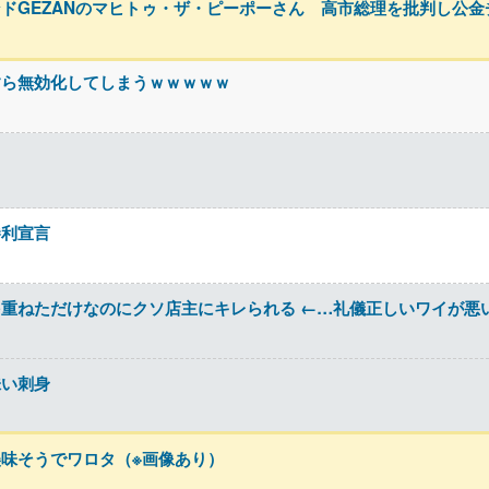
ドGEZANのマヒトゥ・ザ・ピーポーさん 高市総理を批判し公
すら無効化してしまうｗｗｗｗｗ
勝利宣言
重ねただけなのにクソ店主にキレられる ←…礼儀正しいワイが悪
味い刺身
味そうでワロタ（※画像あり）