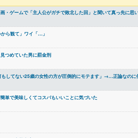
漫画・ゲームで「主人公がガチで敗北した回」と聞いて真っ先に思
白いから観て」ワイ「…」
を見つめていた男に罰金刑
何もしてない25歳の女性の方が圧倒的にモテます」→…正論なのに
が簡単で美味しくてコスパもいいことに気づいた
ｗ