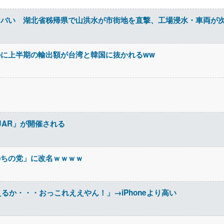
ヤバい 湖北省秭帰県で山洪水が市街地を直撃、工場浸水・車両が
に上半期の輸出額が台湾と韓国に抜かれるww
JAR」が開催される
のちの党」に改名ｗｗｗｗ
に変えるか・・・おっこれええやん！」→iPhoneより高い