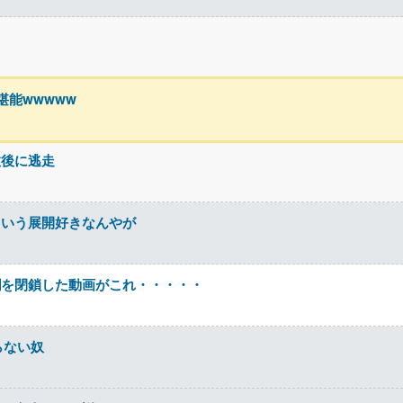
能wwwww
故後に逃走
ういう展開好きなんやが
欄を閉鎖した動画がこれ・・・・・
らない奴