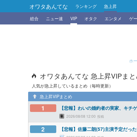
オワタあんてな
ランキング
急上昇
総合
ニュー速
VIP
オタク
エンタメ
ゲ
ホ
オワタあんてな 急上昇VIPま
人気が急上昇しているまとめ（毎時更新）
急上昇VIPまとめ
1
【悲報】わいの婚約者の実家、キチ
2026/08/08 12:00
2
【悲報】佐藤二朗(57)主演予定だ