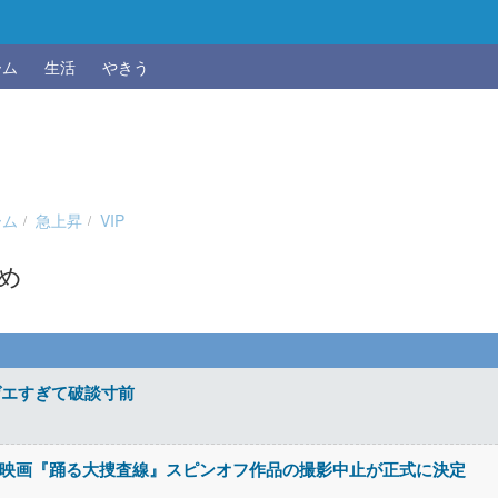
ーム
生活
やきう
ーム
急上昇
VIP
とめ
ゲエすぎて破談寸前
った映画『踊る大捜査線』スピンオフ作品の撮影中止が正式に決定