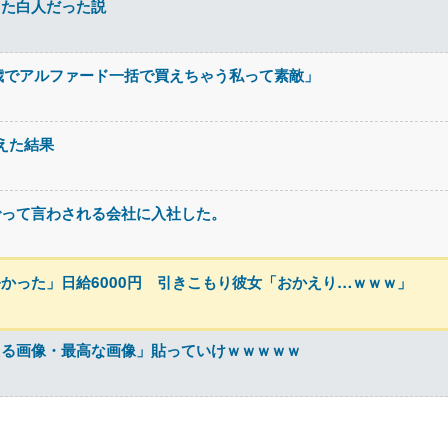
した白人だった説
歳でアルファード一括で買えちゃう私って素敵」
超えた結果
でって言わされる会社に入社した。
かった」日給6000円 引きこもり彼女「おかえり…ｗｗｗ」
える画像・最高な画像」貼っていけｗｗｗｗｗ