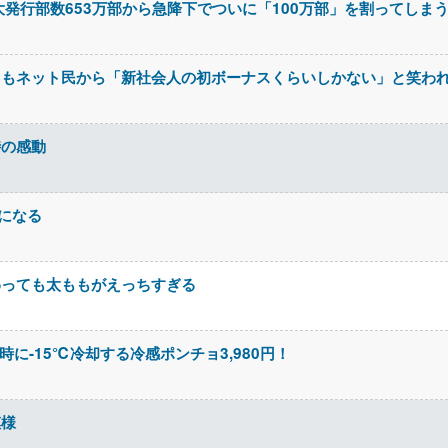
大発行部数653万部から急降下でついに「100万部」を割ってしま
るもネット民から「新社会人の初ボーナスくらいしかない」と笑わ
時の感動
になる
わっても太ももがえっちすぎる
に-15℃冷却する冷感ポンチョ3,980円！
模様