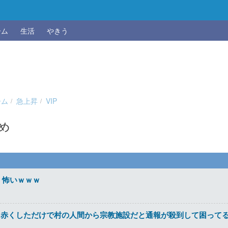
ーム
生活
やきう
ーム
急上昇
VIP
とめ
、怖いｗｗｗ
を赤くしただけで村の人間から宗教施設だと通報が殺到して困って