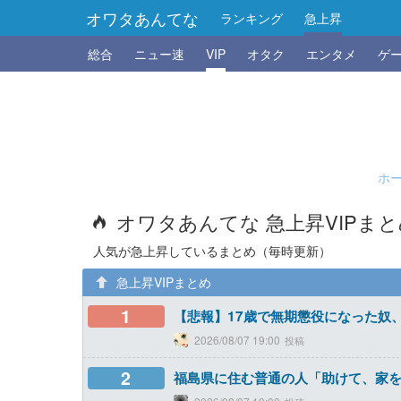
オワタあんてな
ランキング
急上昇
総合
ニュー速
VIP
オタク
エンタメ
ゲ
ホ
オワタあんてな 急上昇VIPま
人気が急上昇しているまとめ（毎時更新）
急上昇VIPまとめ
1
【悲報】17歳で無期懲役になった奴
2026/08/07 19:00
2
福島県に住む普通の人「助けて、家