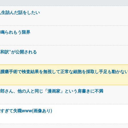
人生詰んだ話をしたい
怒鳴られもう限界
の“公式和訳“が公開される
脳腫瘍手術で検査結果を無視して正常な細胞を採取し手足も動かな
一郎さん、他の人と同じ「漫画家」という肩書きに不満
ぎて失職www(画像あり)