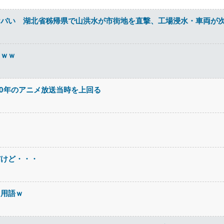
ヤバい 湖北省秭帰県で山洪水が市街地を直撃、工場浸水・車両が
ｗｗｗ
00年のアニメ放送当時を上回る
だけど・・・
る用語ｗ