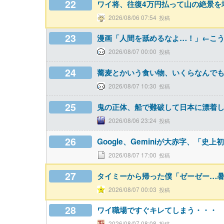
22
ワイ将、往復4万円払って山の絶景を堪
2026/08/06 07:54
23
漫画「人間を舐めるなよ…！」←こ
2026/08/07 00:00
24
蕎麦とかいう食い物、いくらなんで
2026/08/07 10:30
25
鬼の正体、船で難破して日本に漂着
2026/08/06 23:24
26
Google、Geminiが大赤字、「
2026/08/07 17:00
27
タイミーから帰った僕「ゼーゼー…暑
2026/08/07 00:03
28
ワイ職場ですぐキレてしまう・・・
2026/08/07 08:08