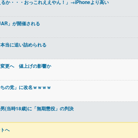
に変えるか・・・おっこれええやん！」→iPhoneより高い
JAR」が開催される
う本当に追い詰められる
ト変更へ 値上げの影響か
のちの党」に改名ｗｗｗｗ
(当時18歳)に「無期懲役」の判決
ートへ