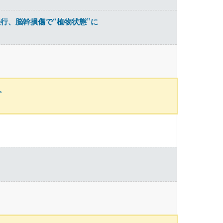
行、脳幹損傷で“植物状態”に
へ