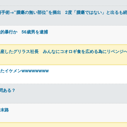
瘍手術→“腫瘍の無い部位”を摘出 2度「腫瘍ではない」と出るも続
的暴行か 56歳男を逮捕
破産したグリラス社長 みんなにコオロギ食を広める為にリベンジ
たイケメンwwwwwwww
問ある？
の末路