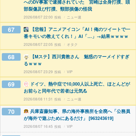
へのDV事案で逮捕されていた 宮崎は全身打撲、頭
部裂傷及び打撲、頸部損傷の怪我
2026/08/07 22:00
ニュー速
67
【悲報】アニメアイコン「AI！俺のツイートで一
番キモいの教えてくれ！」AI「…」→結果ｗｗｗｗ
2026/08/07 22:05
オタク
68
【Mステ】西川貴教さん 魅惑のマーメイドすぎ
るｗｗｗ
2026/08/07 23:29
VIP
69
ドイツ、熱中症で10,000人以上死亡、ほとんどが
お前らと同年代で若者は元気💪
2026/08/08 11:31
ニュー速
70
兵庫斎藤知事、県の海外事務所を全廃へ「公務員
が海外で遊ぶためにあるだけ」 [963243619]
2026/08/07 16:45
VIP