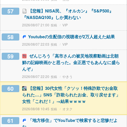
57
【悲報】NISA民、『オルカン』『S&P500』
『NASDAQ100』しか買わない
2026/08/07 21:00
VIP
58
Youtubeの生配信の視聴者が2万人超えた結果
2026/08/07 22:03
VIP
59
ぜんじろう「高市さんの被災地視察動画は北朝
鮮の記録映画かと思った。金正恩でもあんなに盛ら
んぞ」
2026/08/07 22:20
やきう
60
【悲報】30代女性「クソッ！特殊詐欺でお金取
られた…」SNS「詐欺られたお金、取り戻せます」
女性「これだ！」→結果ｗｗｗｗ
2026/08/08 10:45
オタク
61
「地方移住」でYouTubeで検索すると悲惨だよ
な