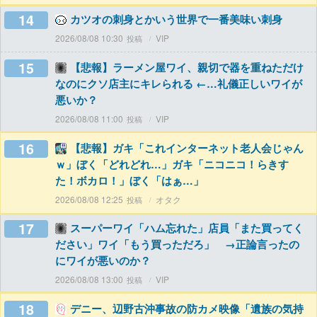
14
カツオの刺身とかいう世界で一番美味い刺身
2026/08/08 10:30
VIP
15
【悲報】ラーメン屋ワイ、親切で器を重ねただけ
なのにクソ店主にキレられる ←…礼儀正しいワイが
悪いか？
2026/08/08 11:00
VIP
16
【悲報】ガキ「これインターネット老人会じゃん
ｗ」ぼく「どれどれ…」ガキ「ニコニコ！らきす
た！ボカロ！」ぼく「はぁ…」
2026/08/08 12:25
オタク
17
スーパーワイ「ハム忘れた」店員「また買ってく
ださい」ワイ「もう買っただろ」 →正論言ったの
にワイが悪いのか？
2026/08/08 13:00
VIP
18
デニー、辺野古沖事故の防カメ映像「遺族の気持