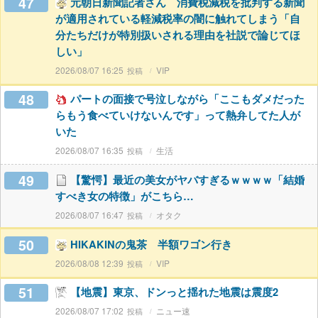
47
元朝日新聞記者さん 消費税減税を批判する新聞
が適用されている軽減税率の闇に触れてしまう「自
分たちだけが特別扱いされる理由を社説で論じてほ
しい」
2026/08/07 16:25
VIP
48
パートの面接で号泣しながら「ここもダメだった
らもう食べていけないんです」って熱弁してた人が
いた
2026/08/07 16:35
生活
49
【驚愕】最近の美女がヤバすぎるｗｗｗｗ「結婚
すべき女の特徴」がこちら…
2026/08/07 16:47
オタク
50
HIKAKINの鬼茶 半額ワゴン行き
2026/08/08 12:39
VIP
51
【地震】東京、ドンっと揺れた地震は震度2
2026/08/07 17:02
ニュー速