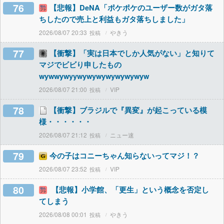
76
【悲報】DeNA「ポケポケのユーザー数がガタ落
ちしたので売上と利益もガタ落ちしました」
2026/08/07 20:33
やきう
77
【衝撃】「実は日本でしか人気がない」と知りて
マジでビビり申したもの
wywwywyywywywywywywywyw
2026/08/07 21:00
VIP
78
【衝撃】ブラジルで『異変』が起こっている模
様・・・・・・
2026/08/07 21:12
ニュー速
79
今の子はコニーちゃん知らないってマジ！？
2026/08/07 23:52
VIP
80
【悲報】小学館、「更生」という概念を否定し
てしまう
2026/08/08 00:01
やきう