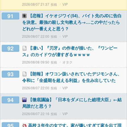
2026/08/07 21:37
VIP
91
【恋報】イケオジワイ(54)、バイト先のJDに告白
を決意。最強の殺し文句教えろ→…この中だったら
どれが一番ええと思う？
2026/08/07 22:00
VIP
92
【凄い】『刃牙』の作者が描いた、『ワンピー
ス』のカイドウが凄すぎるｗｗｗｗ
2026/08/08 09:50
オタク
93
【朗報】オワコン扱いされていたデジモンさん、
令和に「全盛期を超える利益」を生み出していた
2026/08/07 22:00
VIP
94
【徹底議論】「日本をダメにした総理大臣」←結
局誰だと思う？
2026/08/07 22:16
VIP
95
高校３年生の女です。家が嫌いすぎて家を出て現