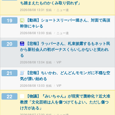
ち踏まえたものかくみ取り切れず」
2026/08/08 13:31
ニュー速
19
【動画】ショートスリーパー堀さん、対面で高須
幹弥にキレる
2026/08/08 13:00
ニュー速
20
【悲報】ラッパーさん、札束披露するもネット民
から新社会人の初ボーナスくらいしかないと笑われ
る
2026/08/08 13:04
VIP
21
【悲報】ちいかわ、どんどんモモンガに不穏な空
気が漂い始める
2026/08/08 13:03
VIP
22
【物議】『みいちゃん』が現実で蔑称化？近大准
教授「文化芸術は人を傷つけてもよい。ただし傷つ
け方がある」
2026/08/07 17:30
ニュー速