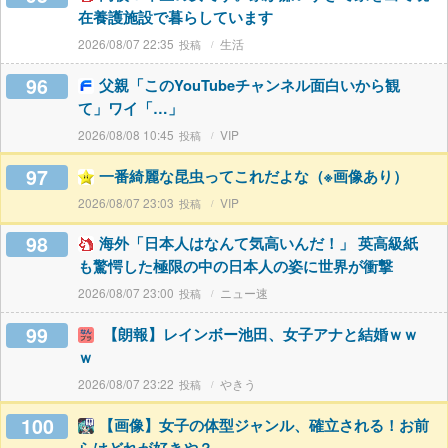
在養護施設で暮らしています
2026/08/07 22:35
生活
96
父親「このYouTubeチャンネル面白いから観
て」ワイ「…」
2026/08/08 10:45
VIP
97
一番綺麗な昆虫ってこれだよな（※画像あり）
2026/08/07 23:03
VIP
98
海外「日本人はなんて気高いんだ！」 英高級紙
も驚愕した極限の中の日本人の姿に世界が衝撃
2026/08/07 23:00
ニュー速
99
【朗報】レインボー池田、女子アナと結婚ｗｗ
ｗ
2026/08/07 23:22
やきう
100
【画像】女子の体型ジャンル、確立される！お前