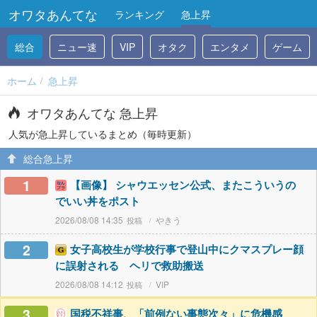
オワタあんてな
ランキング
急上昇
総合
ニュー速
VIP
オタク
エンタメ
ゲーム
ホーム
急上昇
オワタあんてな 急上昇
人気が急上昇しているまとめ（毎時更新）
総合急上昇
1
【画像】 シャウエッセン公式、またこういうの
でいい丼をポスト
2026/08/08 14:35
やきう
2
女子高校生が学校行事で登山中にクマスプレー顔
に誤射される ヘリで救助搬送
2026/08/08 14:12
VIP
3
国税不祥事、「前例ない事態次々」に危機感