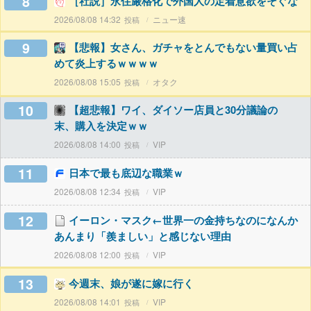
8
［社説］永住厳格化で外国人の定着意欲をそぐな
2026/08/08 14:32
ニュー速
9
【悲報】女さん、ガチャをとんでもない量買い占
めて炎上するｗｗｗｗ
2026/08/08 15:05
オタク
10
【超悲報】ワイ、ダイソー店員と30分議論の
末、購入を決定ｗｗ
2026/08/08 14:00
VIP
11
日本で最も底辺な職業ｗ
2026/08/08 12:34
VIP
12
イーロン・マスク←世界一の金持ちなのになんか
あんまり「羨ましい」と感じない理由
2026/08/08 12:00
VIP
13
今週末、娘が遂に嫁に行く
2026/08/08 14:01
VIP