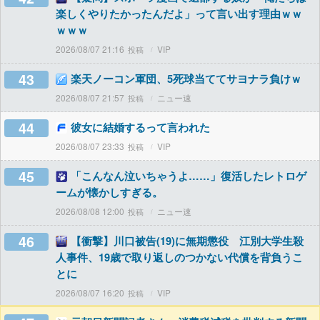
楽しくやりたかったんだよ」って言い出す理由ｗｗ
ｗｗｗ
2026/08/07 21:16
VIP
43
楽天ノーコン軍団、5死球当ててサヨナラ負けｗ
2026/08/07 21:57
ニュー速
44
彼女に結婚するって言われた
2026/08/07 23:33
VIP
45
「こんなん泣いちゃうよ……」復活したレトロゲ
ームが懐かしすぎる。
2026/08/08 12:00
ニュー速
46
【衝撃】川口被告(19)に無期懲役 江別大学生殺
人事件、19歳で取り返しのつかない代償を背負うこ
とに
2026/08/07 16:20
VIP