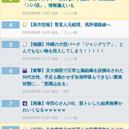
「パパ活」、情報漏えいも
2026/08/08 14:02
ニュー速
4
【高市悲報】菅直人元総理、再評価路線へ
2026/08/08 14:00
ニュー速
5
【物議】沖縄の大型パーク「ジャングリア」、と
んでもない物を投入してしまう！！！！！
2026/08/08 14:12
ニュー速
6
【衝撃】京大病院で正常な脳組織を誤摘出された
50代女性、手足も動かせず自発呼吸もできない重篤
状態に…「意識はある」
2026/08/08 14:00
VIP
7
【画像】寺田心さん(18)、筋トレした結果無事か
わいくなるｗｗｗｗｗ
2026/08/08 13:00
ニュー速