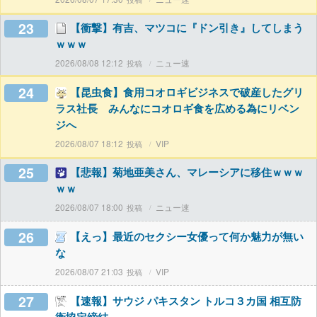
23
【衝撃】有吉、マツコに『ドン引き』してしまう
ｗｗｗ
2026/08/08 12:12
ニュー速
24
【昆虫食】食用コオロギビジネスで破産したグリ
ラス社長 みんなにコオロギ食を広める為にリベン
ジへ
2026/08/07 18:12
VIP
25
【悲報】菊地亜美さん、マレーシアに移住ｗｗｗ
ｗｗ
2026/08/07 18:00
ニュー速
26
【えっ】最近のセクシー女優って何か魅力が無い
な
2026/08/07 21:03
VIP
27
【速報】サウジ パキスタン トルコ３カ国 相互防