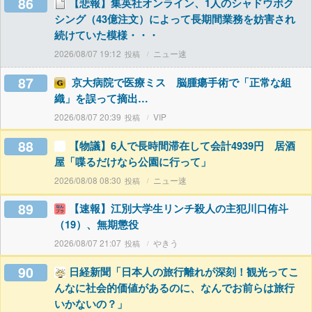
86
【悲報】集英社オンライン、1人のシャドウボク
シング（43億注文）によって長期間業務を妨害され
続けていた模様・・・
2026/08/07 19:12
ニュー速
87
京大病院で医療ミス 脳腫瘍手術で「正常な組
織」を誤って摘出…
2026/08/07 20:39
VIP
88
【物議】6人で長時間滞在して会計4939円 居酒
屋「喋るだけなら公園に行って」
2026/08/08 08:30
ニュー速
89
【速報】江別大学生リンチ殺人の主犯川口侑斗
（19）、無期懲役
2026/08/07 21:07
やきう
90
日経新聞「日本人の旅行離れが深刻！観光ってこ
んなに社会的価値があるのに、なんでお前らは旅行
いかないの？」