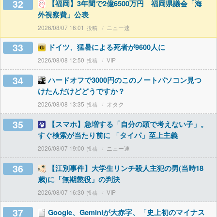
32
【福岡】3年間で2億6500万円 福岡県議会「海
外視察費」公表
2026/08/07 16:01
ニュー速
33
ドイツ、猛暑による死者が9600人に
2026/08/08 12:50
VIP
34
ハードオフで3000円のこのノートパソコン見つ
けたんだけどどうですか？
2026/08/08 13:35
オタク
35
【スマホ】急増する「自分の頭で考えない子」。
すぐ検索が当たり前に 「タイパ」至上主義
2026/08/07 19:00
ニュー速
36
【江別事件】大学生リンチ殺人主犯の男(当時18
歳)に「無期懲役」の判決
2026/08/07 16:30
VIP
37
Google、Geminiが大赤字、「史上初のマイナス