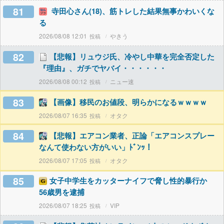
81
寺田心さん(18)、筋トレした結果無事かわいくな
る
2026/08/08 12:01
やきう
82
【悲報】リュウジ氏、冷やし中華を完全否定した
『理由』、ガチでヤバイ・・・・・・
2026/08/08 00:12
ニュー速
83
【画像】移民のお値段、明らかになるｗｗｗｗ
2026/08/07 16:35
オタク
84
【悲報】エアコン業者、正論「エアコンスプレー
なんて使わない方がいい」ﾄﾞﾝｯ！
2026/08/07 17:05
オタク
85
女子中学生をカッターナイフで脅し性的暴行か
56歳男を逮捕
2026/08/07 18:25
VIP