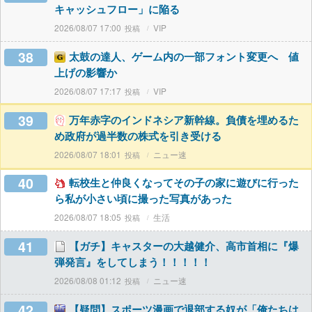
キャッシュフロー」に陥る
2026/08/07 17:00
VIP
38
太鼓の達人、ゲーム内の一部フォント変更へ 値
上げの影響か
2026/08/07 17:17
VIP
39
万年赤字のインドネシア新幹線。負債を埋めるた
め政府が過半数の株式を引き受ける
2026/08/07 18:01
ニュー速
40
転校生と仲良くなってその子の家に遊びに行った
ら私が小さい頃に撮った写真があった
2026/08/07 18:05
生活
41
【ガチ】キャスターの大越健介、高市首相に『爆
弾発言』をしてしまう！！！！！
2026/08/08 01:12
ニュー速
42
【疑問】スポーツ漫画で退部する奴が「俺たちは