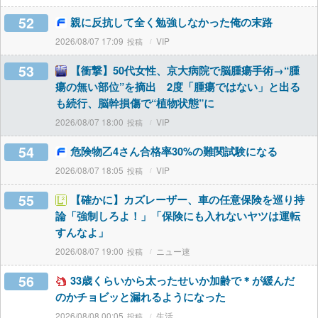
52
親に反抗して全く勉強しなかった俺の末路
2026/08/07 17:09
VIP
53
【衝撃】50代女性、京大病院で脳腫瘍手術→“腫
瘍の無い部位”を摘出 2度「腫瘍ではない」と出る
も続行、脳幹損傷で“植物状態”に
2026/08/07 18:00
VIP
54
危険物乙4さん合格率30%の難関試験になる
2026/08/07 18:05
VIP
55
【確かに】カズレーザー、車の任意保険を巡り持
論「強制しろよ！」「保険にも入れないヤツは運転
すんなよ」
2026/08/07 19:00
ニュー速
56
33歳くらいから太ったせいか加齢で＊が緩んだ
のかチョビッと漏れるようになった
2026/08/08 00:05
生活