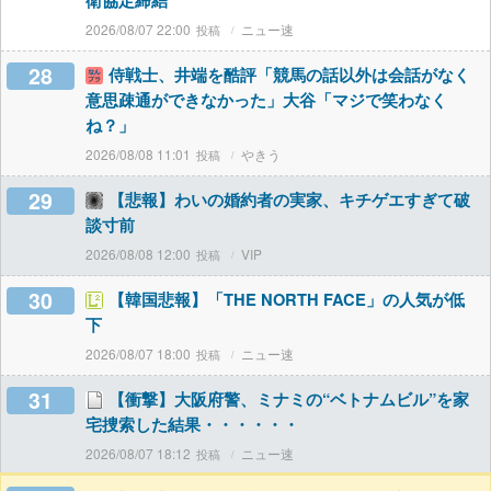
衛協定締結
2026/08/07 22:00
ニュー速
28
侍戦士、井端を酷評「競馬の話以外は会話がなく
意思疎通ができなかった」大谷「マジで笑わなく
ね？」
2026/08/08 11:01
やきう
29
【悲報】わいの婚約者の実家、キチゲエすぎて破
談寸前
2026/08/08 12:00
VIP
30
【韓国悲報】「THE NORTH FACE」の人気が低
下
2026/08/07 18:00
ニュー速
31
【衝撃】大阪府警、ミナミの“ベトナムビル”を家
宅捜索した結果・・・・・・
2026/08/07 18:12
ニュー速