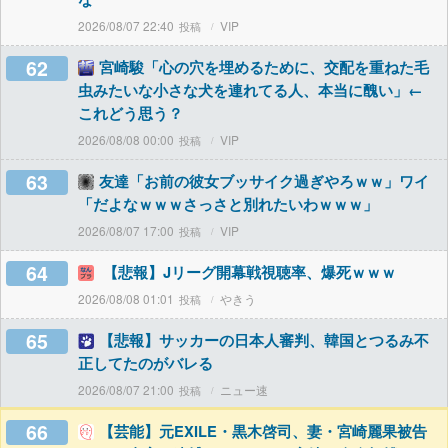
2026/08/07 22:40
VIP
62
宮崎駿「心の穴を埋めるために、交配を重ねた毛
虫みたいな小さな犬を連れてる人、本当に醜い」←
これどう思う？
2026/08/08 00:00
VIP
63
友達「お前の彼女ブッサイク過ぎやろｗｗ」ワイ
「だよなｗｗｗさっさと別れたいわｗｗｗ」
2026/08/07 17:00
VIP
64
【悲報】Jリーグ開幕戦視聴率、爆死ｗｗｗ
2026/08/08 01:01
やきう
65
【悲報】サッカーの日本人審判、韓国とつるみ不
正してたのがバレる
2026/08/07 21:00
ニュー速
66
【芸能】元EXILE・黒木啓司、妻・宮崎麗果被告