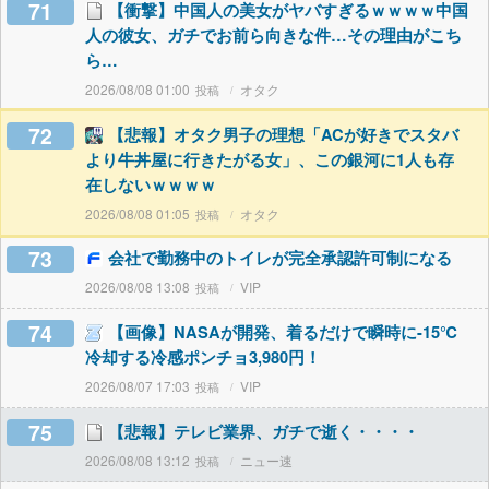
71
【衝撃】中国人の美女がヤバすぎるｗｗｗｗ中国
人の彼女、ガチでお前ら向きな件…その理由がこち
ら…
2026/08/08 01:00
オタク
72
【悲報】オタク男子の理想「ACが好きでスタバ
より牛丼屋に行きたがる女」、この銀河に1人も存
在しないｗｗｗｗ
2026/08/08 01:05
オタク
73
会社で勤務中のトイレが完全承認許可制になる
2026/08/08 13:08
VIP
74
【画像】NASAが開発、着るだけで瞬時に-15℃
冷却する冷感ポンチョ3,980円！
2026/08/07 17:03
VIP
75
【悲報】テレビ業界、ガチで逝く・・・・
2026/08/08 13:12
ニュー速