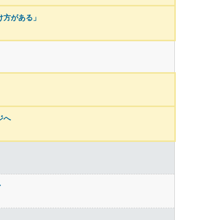
け方がある」
ジへ
・