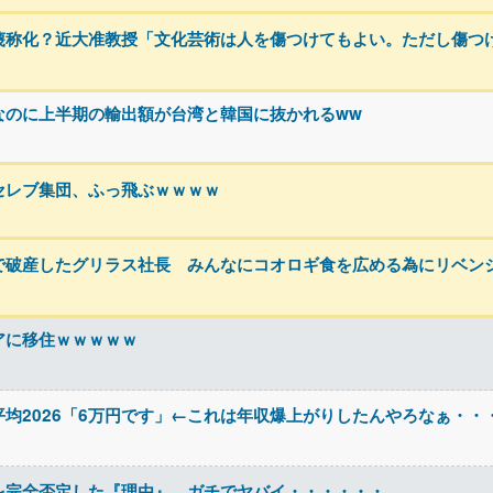
蔑称化？近大准教授「文化芸術は人を傷つけてもよい。ただし傷つ
なのに上半期の輸出額が台湾と韓国に抜かれるww
セレブ集団、ふっ飛ぶｗｗｗｗ
で破産したグリラス社長 みんなにコオロギ食を広める為にリベン
アに移住ｗｗｗｗｗ
平均2026「6万円です」←これは年収爆上がりしたんやろなぁ・・
を完全否定した『理由』、ガチでヤバイ・・・・・・