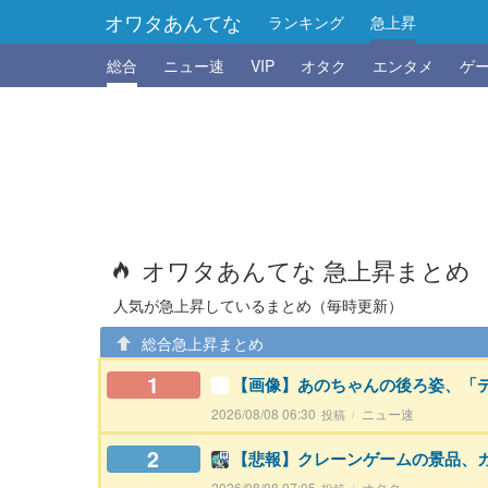
オワタあんてな
ランキング
急上昇
総合
ニュー速
VIP
オタク
エンタメ
ゲ
オワタあんてな 急上昇まとめ
人気が急上昇しているまとめ（毎時更新）
総合急上昇まとめ
1
【画像】あのちゃんの後ろ姿、「
2026/08/08 06:30
ニュー速
2
【悲報】クレーンゲームの景品、
2026/08/08 07:05
オタク