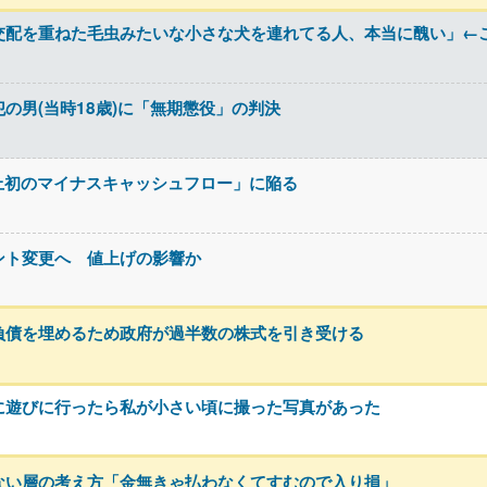
交配を重ねた毛虫みたいな小さな犬を連れてる人、本当に醜い」←
の男(当時18歳)に「無期懲役」の判決
「史上初のマイナスキャッシュフロー」に陥る
ント変更へ 値上げの影響か
負債を埋めるため政府が過半数の株式を引き受ける
に遊びに行ったら私が小さい頃に撮った写真があった
ない層の考え方「金無きゃ払わなくてすむので入り損」