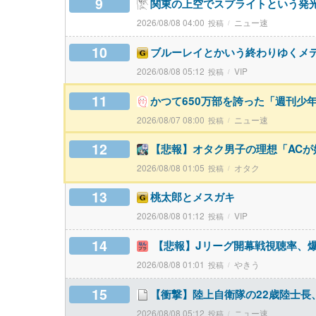
9
関東の上空でスプライトという発
2026/08/08 04:00
ニュー速
10
ブルーレイとかいう終わりゆくメ
2026/08/08 05:12
VIP
11
かつて650万部を誇った「週刊少
2026/08/07 08:00
ニュー速
12
【悲報】オタク男子の理想「ACが
2026/08/08 01:05
オタク
13
桃太郎とメスガキ
2026/08/08 01:12
VIP
14
【悲報】Jリーグ開幕戦視聴率、
2026/08/08 01:01
やきう
15
【衝撃】陸上自衛隊の22歳陸士長
2026/08/08 05:12
ニュー速