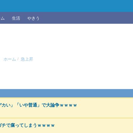
ーム
生活
やきう
ホーム
急上昇
デカい」「いや普通」で大論争ｗｗｗｗ
ガチで腐ってしまうｗｗｗｗ