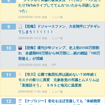
8
たりTikTokライブしててムカついたから示談しなか
った」
2026/08/06 14:30
ニュー速
9
【悲報】ドジャースファン、大谷翔平にブチギレ
てしまう！！！！！！
2026/08/06 13:12
ニュー速
10
【悲報】週刊少年ジャンプ、史上初の100万部割
れ 全盛期653万部から98万部に…紙の雑誌「100万
部超え」が消滅
2026/08/06 09:20
VIP
11
【市川】公園で集団礼拝は認めない？30年続く
モスクの祭りに異変 元参政党の市議とムスリムは
「直接話そう」 ＳＮＳと地元に温度差
2026/08/06 11:30
ニュー速
12
【ナゾロジー】老化をほぼ克服しても「体細胞変