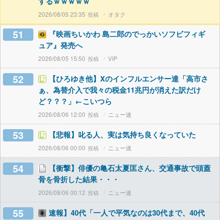
するｗｗｗｗｗ
2026/08/05 23:35
オタク
51
『映画ちいかわ 島二郎のでっかいソフビフィギ
ュア』発売へ
2026/08/05 15:50
VIP
52
【ひろゆき他】Xのインフルエンサー達「高市さ
ぁ、為替介入で我々の税金11兆円が消えた訳だけ
ど？？？」←こいつら
2026/08/06 12:00
ニュー速
53
【悲報】叱る人、実は気持ち良くなっていた
2026/08/06 00:00
ニュー速
54
【衝撃】俳優の亀石太夏匡さん、交通事故で頭蓋
骨を骨折した結果・・・
2026/08/06 00:12
ニュー速
55
速報】40代「一人で平気なのは30代まで、40代