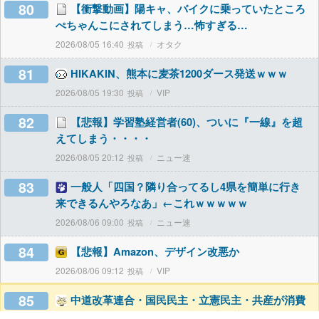
80
【衝撃動画】陽キャ、バイクに乗っていたところ
ぺちゃんこにされてしまう…怖すぎる…
2026/08/05 16:40
オタク
81
HIKAKIN、熊本に麦茶1200ダース発送ｗｗｗ
2026/08/05 19:30
VIP
82
【悲報】学習塾経営者(60)、ついに『一線』を超
えてしまう・・・・
2026/08/05 20:12
ニュー速
83
一般人「四国？隣り合ってるし4県を簡単に行き
来できるんやろなあ」←これｗｗｗｗｗ
2026/08/06 09:00
ニュー速
84
【悲報】Amazon、デザイン改悪か
2026/08/06 09:12
VIP
85
中道改革連合・国民民主・立憲民主・共産が消費
税減税にブチギレ発狂 減税に絶対反対と力を合わ