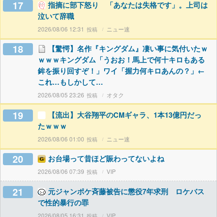
17
指摘に部下怒り 「あなたは失格です」。上司は
泣いて辞職
2026/08/06 12:31
ニュー速
18
【驚愕】名作『キングダム』凄い事に気付いたｗ
ｗｗｗキングダム「うおお！馬上で何十キロもある
鉾を振り回すぞ！」ワイ「握力何キロあんの？」←
これ…もしかして…
2026/08/05 23:26
オタク
19
【流出】大谷翔平のCMギャラ、1本13億円だっ
たｗｗｗ
2026/08/06 01:00
ニュー速
20
お台場って昔ほど賑わってないよね
2026/08/06 07:39
VIP
21
元ジャンポケ斉藤被告に懲役7年求刑 ロケバス
で性的暴行の罪
2026/08/05 16:31
VIP