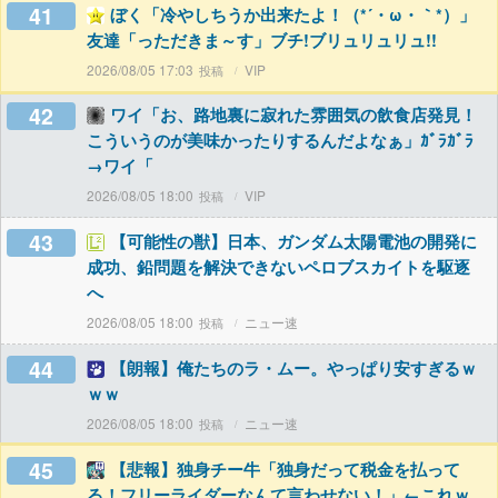
41
ぼく「冷やしちうか出来たよ！（*´・ω・｀*）」
友達「っただきま～す」ブチ!ブリュリュリュ!!
2026/08/05 17:03
VIP
42
ワイ「お、路地裏に寂れた雰囲気の飲食店発見！
こういうのが美味かったりするんだよなぁ」ｶﾞﾗｶﾞﾗ
→ワイ「
2026/08/05 18:00
VIP
43
【可能性の獣】日本、ガンダム太陽電池の開発に
成功、鉛問題を解決できないペロブスカイトを駆逐
へ
2026/08/05 18:00
ニュー速
44
【朗報】俺たちのラ・ムー。やっぱり安すぎるｗ
ｗｗ
2026/08/05 18:00
ニュー速
45
【悲報】独身チー牛「独身だって税金を払って
る！フリーライダーなんて言わせない！」←これｗ