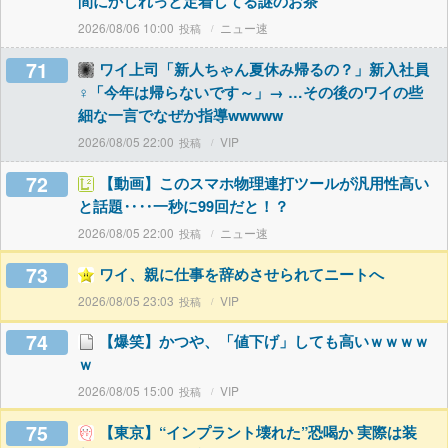
間にかしれっと定着してる謎のお茶
2026/08/06 10:00
ニュー速
71
ワイ上司「新人ちゃん夏休み帰るの？」新入社員
♀「今年は帰らないです～」→ …その後のワイの些
細な一言でなぜか指導wwwww
2026/08/05 22:00
VIP
72
【動画】このスマホ物理連打ツールが汎用性高い
と話題‥‥一秒に99回だと！？
2026/08/05 22:00
ニュー速
73
ワイ、親に仕事を辞めさせられてニートへ
2026/08/05 23:03
VIP
74
【爆笑】かつや、「値下げ」しても高いｗｗｗｗ
ｗ
2026/08/05 15:00
VIP
75
【東京】“インプラント壊れた”恐喝か 実際は装