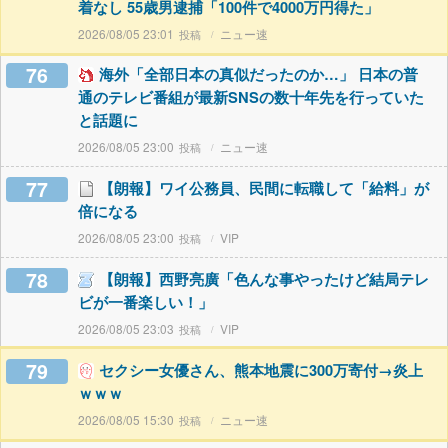
着なし 55歳男逮捕「100件で4000万円得た」
2026/08/05 23:01
ニュー速
76
海外「全部日本の真似だったのか…」 日本の普
通のテレビ番組が最新SNSの数十年先を行っていた
と話題に
2026/08/05 23:00
ニュー速
77
【朗報】ワイ公務員、民間に転職して「給料」が
倍になる
2026/08/05 23:00
VIP
78
【朗報】西野亮廣「色んな事やったけど結局テレ
ビが一番楽しい！」
2026/08/05 23:03
VIP
79
セクシー女優さん、熊本地震に300万寄付→炎上
ｗｗｗ
2026/08/05 15:30
ニュー速