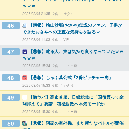
ｗｗｗ
2026/08/05 21:35
オタク
46
【朗報】檜山沙耶(おさや)伝説のファン、子供が
できたおさやへの正直な気持ちを語るｗ
2026/08/06 11:03
VIP
47
【悲報】叱る人、実は気持ち良くなっていたｗｗ
ｗｗｗ
2026/08/05 15:34
ニュー速
48
【悲報】しゃぶ葉公式「2番ピッチャー肉」
2026/08/05 15:33
やきう
49
【激ヤバ】高市首相、日銀総裁に「国債買って金
利抑えて」要請 積極財政へ本気モードか
2026/08/05 15:30
ニュー速
50
【悲報】隣家の室外機、また新たなバトルが開催