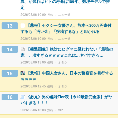
異」が残ればヒトの寿命は156年、数理モデルで推
定
2026/08/06 10:00
ニュー速
13
【悲報】セクシー女優さん、熊本へ300万円寄付
するも「汚い金」「投稿するな」と叩かれる
2026/08/06 10:00
ニュー速
14
【衝撃画像】絶対にヒグマに襲われない「最強の
家」、凄すぎるｗｗｗｗこれは…ヤバすぎる…
2026/08/06 13:00
オタク
15
【悲報】中国人女さん、日本の警察官を暴行する
ｗｗｗｗ
2026/08/06 12:45
オタク
16
《必見》男の趣味Tier表【令和最新完全版】がヤ
バすぎる！！！
2026/08/06 13:03
VIP