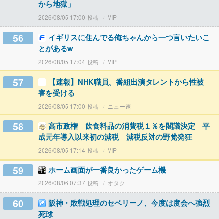
から地獄」
2026/08/05 17:00
VIP
56
イギリスに住んでる俺ちゃんから一つ言いたいこ
とがあるw
2026/08/05 17:04
VIP
57
【速報】NHK職員、番組出演タレントから性被
害を受ける
2026/08/05 17:00
ニュー速
58
高市政権 飲食料品の消費税１％を閣議決定 平
成元年導入以来初の減税 減税反対の野党発狂
2026/08/05 17:14
VIP
59
ホーム画面が一番良かったゲーム機
2026/08/06 07:37
オタク
60
阪神・敗戦処理のセベリーノ、今度は度会へ強烈
死球