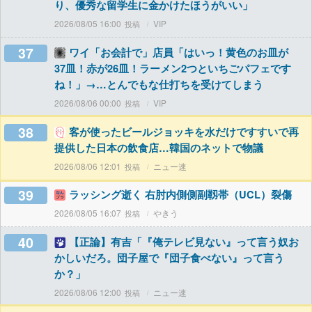
り、優秀な留学生に金かけたほうがいい」
2026/08/05 16:00
VIP
37
ワイ「お会計で」店員「はいっ！黄色のお皿が
37皿！赤が26皿！ラーメン2つといちごパフェです
ね！」→…とんでもな仕打ちを受けてしまう
2026/08/06 00:00
VIP
38
客が使ったビールジョッキを水だけですすいで再
提供した日本の飲食店…韓国のネットで物議
2026/08/06 12:01
ニュー速
39
ラッシング逝く 右肘内側側副靱帯（UCL）裂傷
2026/08/05 16:07
やきう
40
【正論】有吉「『俺テレビ見ない』って言う奴お
かしいだろ。団子屋で『団子食べない』って言う
か？」
2026/08/06 12:00
ニュー速