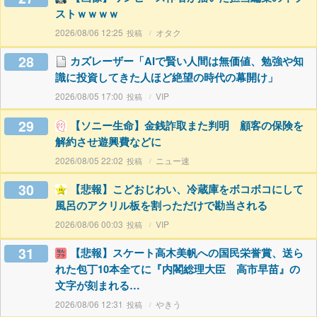
ストｗｗｗｗ
2026/08/06 12:25
オタク
28
カズレーザー「AIで賢い人間は無価値、勉強や知
識に投資してきた人ほど絶望の時代の幕開け」
2026/08/05 17:00
VIP
29
【ソニー生命】金銭詐取また判明 顧客の保険を
解約させ遊興費などに
2026/08/05 22:02
ニュー速
30
【悲報】こどおじわい、冷蔵庫をボコボコにして
風呂のアクリル板を割っただけで勘当される
2026/08/06 00:03
VIP
31
【悲報】スケート高木美帆への国民栄誉賞、送ら
れた包丁10本全てに『内閣総理大臣 高市早苗』の
文字が刻まれる…
2026/08/06 12:31
やきう