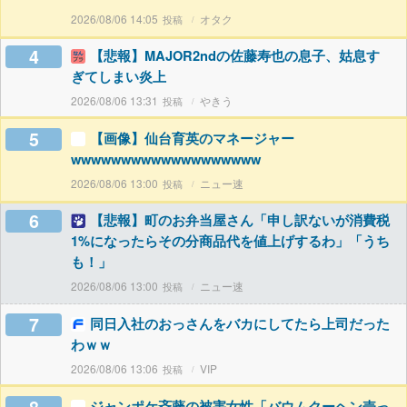
2026/08/06 14:05
オタク
4
【悲報】MAJOR2ndの佐藤寿也の息子、姑息す
ぎてしまい炎上
2026/08/06 13:31
やきう
5
【画像】仙台育英のマネージャー
wwwwwwwwwwwwwwwwwww
2026/08/06 13:00
ニュー速
6
【悲報】町のお弁当屋さん「申し訳ないが消費税
1%になったらその分商品代を値上げするわ」「うち
も！」
2026/08/06 13:00
ニュー速
7
同日入社のおっさんをバカにしてたら上司だった
わｗｗ
2026/08/06 13:06
VIP
ジャンポケ斉藤の被害女性「バウムクーヘン売っ