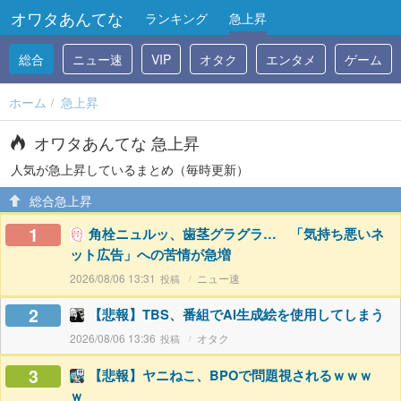
オワタあんてな
ランキング
急上昇
総合
ニュー速
VIP
オタク
エンタメ
ゲーム
ホーム
急上昇
オワタあんてな 急上昇
人気が急上昇しているまとめ（毎時更新）
総合急上昇
1
角栓ニュルッ、歯茎グラグラ… 「気持ち悪いネ
ット広告」への苦情が急増
2026/08/06 13:31
ニュー速
2
【悲報】TBS、番組でAI生成絵を使用してしまう
2026/08/06 13:36
オタク
3
【悲報】ヤニねこ、BPOで問題視されるｗｗｗ
ｗ