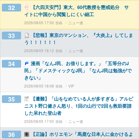
32
【六四天安門】東大、60代教授を懲戒処分 サ
イトに中国から閲覧しにくい細工
2026/08/05 17:00
ニュー速
33
【悲報】東京のマンション、『大炎上』してしま
う！！！！！！
2026/08/05 18:12
ニュー速
34
漫画「なんJ民、お借りします。」「五等分のJ
民」「ドメスティックなJ民」「なんJ民は勉強がで
きない」
2026/08/05 18:08
VIP
35
【遭難】「山をなめている人が多すぎる」アルピ
ニスト野口健さん怒り、1回の山行で2回も救助要請
した呆れた登山者
2026/08/05 17:00
ニュー速
36
【正論】ホリエモン「馬鹿な日本人に金かけるよ