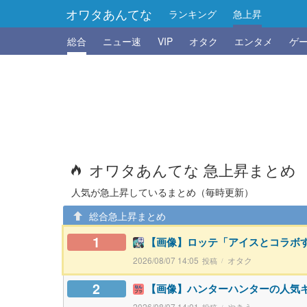
オワタあんてな
ランキング
急上昇
総合
ニュー速
VIP
オタク
エンタメ
ゲ
オワタあんてな 急上昇まとめ
人気が急上昇しているまとめ（毎時更新）
総合急上昇まとめ
1
【画像】ロッテ「アイスとコラボ
2026/08/07 14:05
オタク
2
【画像】ハンターハンターの人気
2026/08/07 14:01
やきう