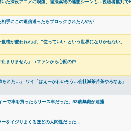
描いた深夜アニメに喫煙、違法薬物の連想シーンも…視聴者批判でB
た相手にこの返信送ったらブロックされたんやが
度核が使われれば、“使っていい”という世界になりかねない」
が止まりません」→ファンから心配の声
取られた…」 ワイ「はえーかわいそう…会社滅茶苦茶やろなぁ」
ィーで車を買ったらリース車だった」53歳無職が逮捕
ラーをイジりまくるほどの人間性だった…