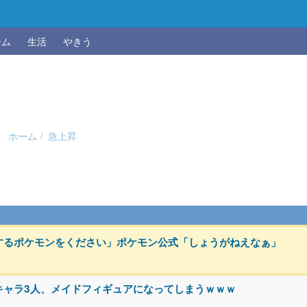
ーム
生活
やきう
ホーム
急上昇
するポケモンをください」ポケモン公式「しょうがねえなぁ」
キャラ3人、メイドフィギュアになってしまうｗｗｗ