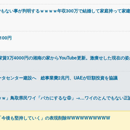
でもない事が判明するｗｗｗｗ年収300万で結婚して家庭持って家建
100円
家賃3万4000円の湘南の家からYouTube更新。激痩せした現在の
ータセンター建設へ 総事業費2兆円、UAEが巨額投資を協議
ｗｗ」鳥取県民ワイ「バカにするな😡」→…ワイのとんでもない正
「今後も堅持していく」の表現削除WWWWWWWWWW