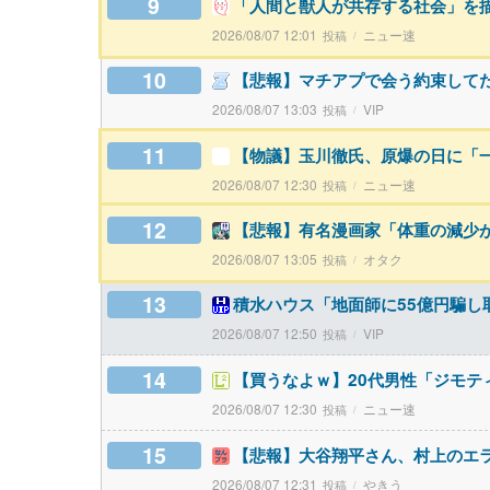
9
「人間と獣人が共存する社会」を
2026/08/07 12:01
ニュー速
10
【悲報】マチアプで会う約束して
2026/08/07 13:03
VIP
11
【物議】玉川徹氏、原爆の日に「一
2026/08/07 12:30
ニュー速
12
【悲報】有名漫画家「体重の減少
2026/08/07 13:05
オタク
13
積水ハウス「地面師に55億円騙し
2026/08/07 12:50
VIP
14
【買うなよｗ】20代男性「ジモテ
2026/08/07 12:30
ニュー速
15
【悲報】大谷翔平さん、村上のエ
2026/08/07 12:31
やきう