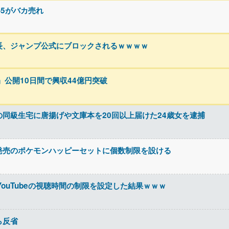
-5がバカ売れ
長、ジャンプ公式にブロックされるｗｗｗｗ
』公開10日間で興収44億円突破
同級生宅に唐揚げや文庫本を20回以上届けた24歳女を逮捕
発売のポケモンハッピーセットに個数制限を設ける
ouTubeの視聴時間の制限を設定した結果ｗｗｗ
ら反省