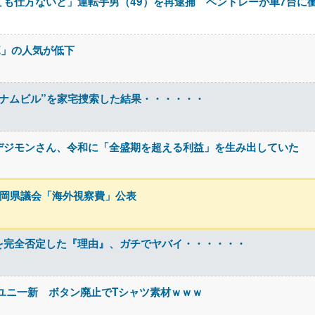
も仕方ないと」運転手男（49）を再逮捕 ベントレーが車7台に衝突
CE」の人気が低下
ナムビル”を家宅捜索した結果・・・・・・
デジモンさん、令和に「全盛期を超える利益」を生み出していた
福岡県議会「海外視察費」公表
を完全否定した『理由』、ガチでヤバイ・・・・・・
ユニ一新 ボタン廃止でTシャツ素材ｗｗｗ