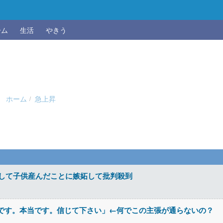
ーム
生活
やきう
ホーム
急上昇
れして子供産んだことに嫉妬して批判殺到
です。本当です。信じて下さい」←何でこの主張が通らないの？