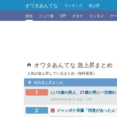
オワタあんてな
ランキング
急上昇
総合
ニュー速
VIP
オタク
エンタメ
ゲ
オワタあんてな 急上昇まとめ
人気が急上昇しているまとめ（毎時更新）
総合急上昇まとめ
1
15歳の美人、27歳の男に一目惚
2026/08/08 08:15
VIP
2
ジャンポケ斉藤「同意があったん