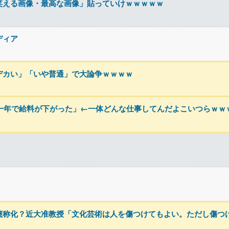
笑える画像・最高な画像」貼っていけｗｗｗｗｗ
ディア
デカい」「いや普通」で大論争ｗｗｗｗ
の一年で給料が下がった」←一体どんな仕事してんだよこいつらｗｗ
蔑称化？近大准教授「文化芸術は人を傷つけてもよい。ただし傷つ