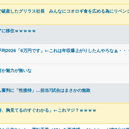
で破産したグリラス社長 みんなにコオロギ食を広める為にリベン
アに移住ｗｗｗｗｗ
平均2026「6万円です」←これは年収爆上がりしたんやろなぁ・・
何か魅力が無いな
人審判に「性接待」…担当7試合はまさかの無敗
時、胸見てるのすぐわかる」←これマジ？ｗｗｗｗ