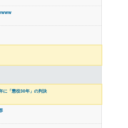
wwww
年に「懲役30年」の判決
罪