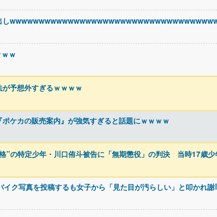
wwwwwwwwwwwwwwwwwwwwwwwwwwwwwwwwww
ｗｗｗ
法が予想外すぎるｗｗｗｗ
『ポケカの販売案内』が強気すぎると話題にｗｗｗｗ
格”の特定少年・川口侑斗被告に「無期懲役」の判決 当時17歳少
、バイク写真を投稿するも女子から「見た目が汚らしい」と叩かれ謝