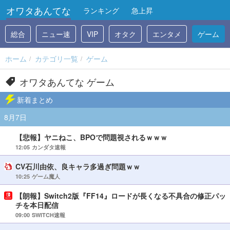
オワタあんてな
ランキング
急上昇
総合
ニュー速
VIP
オタク
エンタメ
ゲーム
ホーム
カテゴリ一覧
ゲーム
オワタあんてな ゲーム
新着まとめ
8月7日
【悲報】ヤニねこ、BPOで問題視されるｗｗｗ
12:05
カンダタ速報
CV石川由依、良キャラ多過ぎ問題ｗｗ
10:25
ゲーム魔人
【朗報】Switch2版『FF14』ロードが長くなる不具合の修正パッ
チを本日配信
09:00
SWITCH速報