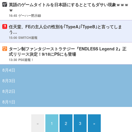
英語のゲームタイトルを日本語にするととてもダサい現象ｗｗｗ
ｗ
16:45
ゲーハー黙示録
任天堂、FEの主人公の性別を｢TypeA｣｢TypeB｣と言ってしま
う…
15:00
SWITCH速報
ターン制ファンタジーストラテジー『ENDLESS Legend 2』正
式リリース決定！9/18にPSにも登場
13:30
PS5速報！
8月4日
8月3日
8月2日
8月1日
«
1
2
3
»