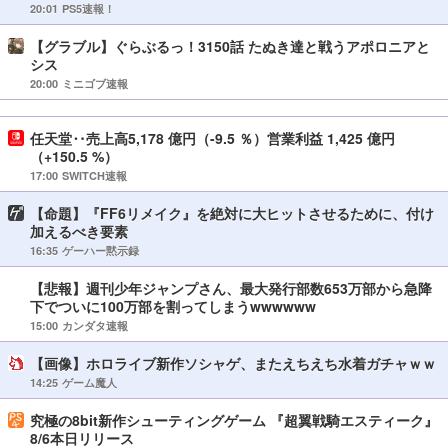
20:01
PS5速報！
【グラブル】ぐらぶるっ！3150話 たぬき達と戦うアポロニアと
シス
20:00
ミニゴブ速報
任天堂‥売上高5,178 億円（-9.5 ％）営業利益 1,425 億円
（+150.5 %）
17:00
SWITCH速報
【命題】『FF6リメイク』を絶対に大ヒットさせるために、付け
加えるべき要素
16:35
ゲーハー黙示録
【悲報】週刊少年ジャンプさん、最大発行部数653万部から急降
下でついに100万部を割ってしまうwwwwww
15:00
カンダタ速報
【画像】ホロライブ新作ソシャゲ、またえちえち水着ガチャｗｗ
14:25
ゲーム魔人
究極の8bit新作シューティングゲーム 『超翼戦騎エスティーク』
8/6本日リリース