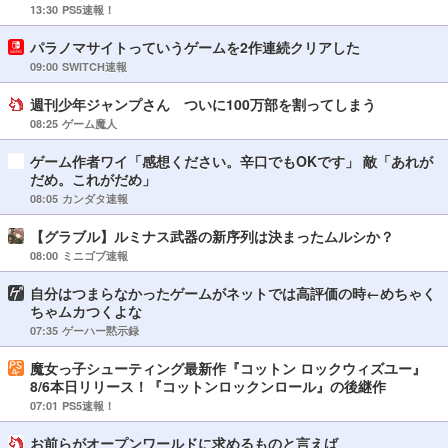
13:30
PS5速報！
パラノマサイトっていうゲームを2作連続クリアした
09:00
SWITCH速報
週刊少年ジャンプさん ついに100万部を割ってしまう
08:25
ゲーム魔人
ゲーム作者ワイ「感想ください。辛口でもOKです」 敵「あれが
だめ。これがだめ」
08:05
カンダタ速報
【グラブル】ルミナス武器の新序列は決まったムルシか？
08:00
ミニゴブ速報
自分はつまらなかったゲームがネットでは高評価の時←めちゃく
ちゃムカつくよな
07:35
ゲーハー黙示録
魔女っ子シューティング最新作『コットン ロックウィズユー』
8/6本日リリース！『コットンロックンロール』の後継作
07:01
PS5速報！
お前らがオープンワールドに求めるものと言えば