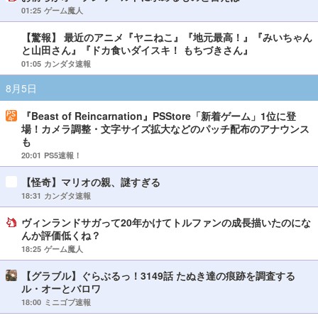
01:25
ゲーム魔人
【驚報】 最近のアニメ『ヤニねこ』『地元最高！』『みいちゃん
と山田さん』『ドカ食いダイスキ！ もちづきさん』
01:05
カンダタ速報
8月5日
『Beast of Reincarnation』PSStore「新着ゲーム」1位に登
場！カメラ調整・文字サイズ拡大などのパッチ配布のアナウンス
も
20:01
PS5速報！
【怪奇】マリオの親、謎すぎる
18:31
カンダタ速報
ヴィンランドサガって20年かけてトルファンの成長描いたのにな
んか評価低くね？
18:25
ゲーム魔人
【グラブル】ぐらぶるっ！3149話 たぬき達の痕跡を調査する
ル・オーとバロワ
18:00
ミニゴブ速報