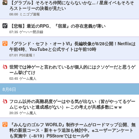
【グラブル】そろそろ仲間にならないかな... / 星座イベもそろそ
ろストーリーの決着が見たい
08:00
ミニゴブ速報
【悲報】最近のRPG、『宿屋』の存在意義が薄い
07:35
ゲーハー黙示録
『グランド・セフト・オートVI』長編映像が8/28公開！Netflixは
午前4時、YouTubeと公式サイトは午前10時
07:01
PS5速報！
世間では神ゲーと言われているが個人的にはクソゲーだと思うゲ
ーム挙げてけ
02:45
ゲーム魔人
8月6日
フロム以外の高難易度ゲーはやる気が出ない（皆がやってるゲー
ムじゃないと達成感がない）←この考えが共感多数にｗｗ
20:25
ゲーム魔人
『みんなのゴルフ WORLD』制作チームがロードマップ公開、無
料の新規コース・新キャラ追加も検討中。※ユーザーアンケート
も実施中（~8/19）PSStoreではセール中